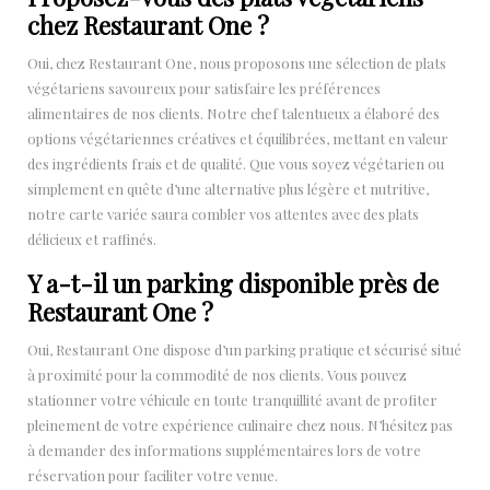
chez Restaurant One ?
Oui, chez Restaurant One, nous proposons une sélection de plats
végétariens savoureux pour satisfaire les préférences
alimentaires de nos clients. Notre chef talentueux a élaboré des
options végétariennes créatives et équilibrées, mettant en valeur
des ingrédients frais et de qualité. Que vous soyez végétarien ou
simplement en quête d’une alternative plus légère et nutritive,
notre carte variée saura combler vos attentes avec des plats
délicieux et raffinés.
Y a-t-il un parking disponible près de
Restaurant One ?
Oui, Restaurant One dispose d’un parking pratique et sécurisé situé
à proximité pour la commodité de nos clients. Vous pouvez
stationner votre véhicule en toute tranquillité avant de profiter
pleinement de votre expérience culinaire chez nous. N’hésitez pas
à demander des informations supplémentaires lors de votre
réservation pour faciliter votre venue.