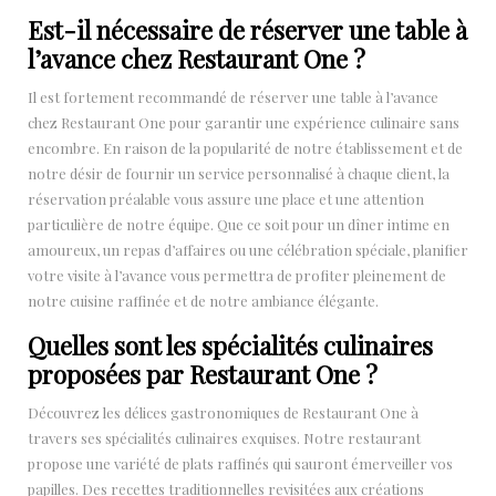
Est-il nécessaire de réserver une table à
l’avance chez Restaurant One ?
Il est fortement recommandé de réserver une table à l’avance
chez Restaurant One pour garantir une expérience culinaire sans
encombre. En raison de la popularité de notre établissement et de
notre désir de fournir un service personnalisé à chaque client, la
réservation préalable vous assure une place et une attention
particulière de notre équipe. Que ce soit pour un dîner intime en
amoureux, un repas d’affaires ou une célébration spéciale, planifier
votre visite à l’avance vous permettra de profiter pleinement de
notre cuisine raffinée et de notre ambiance élégante.
Quelles sont les spécialités culinaires
proposées par Restaurant One ?
Découvrez les délices gastronomiques de Restaurant One à
travers ses spécialités culinaires exquises. Notre restaurant
propose une variété de plats raffinés qui sauront émerveiller vos
papilles. Des recettes traditionnelles revisitées aux créations