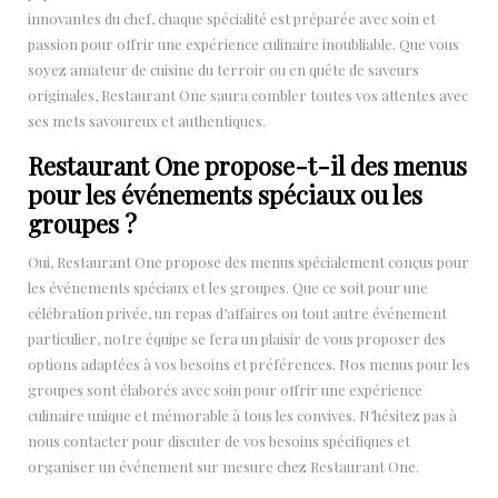
innovantes du chef, chaque spécialité est préparée avec soin et
passion pour offrir une expérience culinaire inoubliable. Que vous
soyez amateur de cuisine du terroir ou en quête de saveurs
originales, Restaurant One saura combler toutes vos attentes avec
ses mets savoureux et authentiques.
Restaurant One propose-t-il des menus
pour les événements spéciaux ou les
groupes ?
Oui, Restaurant One propose des menus spécialement conçus pour
les événements spéciaux et les groupes. Que ce soit pour une
célébration privée, un repas d’affaires ou tout autre événement
particulier, notre équipe se fera un plaisir de vous proposer des
options adaptées à vos besoins et préférences. Nos menus pour les
groupes sont élaborés avec soin pour offrir une expérience
culinaire unique et mémorable à tous les convives. N’hésitez pas à
nous contacter pour discuter de vos besoins spécifiques et
organiser un événement sur mesure chez Restaurant One.