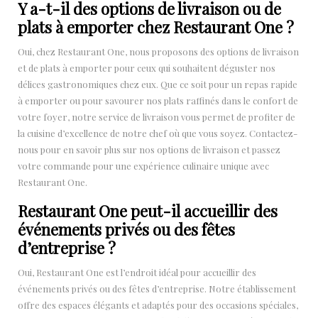
Y a-t-il des options de livraison ou de
plats à emporter chez Restaurant One ?
Oui, chez Restaurant One, nous proposons des options de livraison
et de plats à emporter pour ceux qui souhaitent déguster nos
délices gastronomiques chez eux. Que ce soit pour un repas rapide
à emporter ou pour savourer nos plats raffinés dans le confort de
votre foyer, notre service de livraison vous permet de profiter de
la cuisine d’excellence de notre chef où que vous soyez. Contactez-
nous pour en savoir plus sur nos options de livraison et passez
votre commande pour une expérience culinaire unique avec
Restaurant One.
Restaurant One peut-il accueillir des
événements privés ou des fêtes
d’entreprise ?
Oui, Restaurant One est l’endroit idéal pour accueillir des
événements privés ou des fêtes d’entreprise. Notre établissement
offre des espaces élégants et adaptés pour des occasions spéciales,