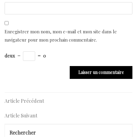
Enregistrer mon nom, mon e-mail et mon site dans le
navigateur pour mon prochain commentaire.
deux
−
=
0
Navigation
Article
Article Précédent
Précédent
de
Article
Article Suivant
l’article
Suivant
Rechercher