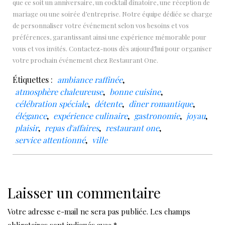
que ce soit un anniversaire, un cocktail dînatoire, une réception de
mariage ou une soirée d’entreprise. Notre équipe dédiée se charge
de personnaliser votre événement selon vos besoins et vos
préférences, garantissant ainsi une expérience mémorable pour
vous et vos invités. Contactez-nous dès aujourd’hui pour organiser
votre prochain événement chez Restaurant One.
Étiquettes :
ambiance raffinée
,
atmosphère chaleureuse
,
bonne cuisine
,
célébration spéciale
,
détente
,
dîner romantique
,
élégance
,
expérience culinaire
,
gastronomie
,
joyau
,
plaisir
,
repas d'affaires
,
restaurant one
,
service attentionné
,
ville
Laisser un commentaire
Votre adresse e-mail ne sera pas publiée.
Les champs