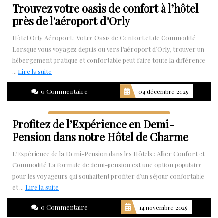
Trouvez votre oasis de confort à l’hôtel
près de l’aéroport d’Orly
Hôtel Orly Aéroport : Votre Oasis de Confort et de Commodité
Lorsque vous voyagez depuis ou vers l’aéroport d’Orly, trouver un
hébergement pratique et confortable peut faire toute la différence
Lire
...
Lire la suite
la
0 Commentaire
04 décembre 2025
suite
Profitez de l’Expérience en Demi-
Pension dans notre Hôtel de Charme
L’Expérience de la Demi-Pension dans les Hôtels : Allier Confort et
Commodité La formule de demi-pension est une option populaire
pour les voyageurs qui souhaitent profiter d’un séjour confortable
Lire
et ...
Lire la suite
la
0 Commentaire
14 novembre 2025
suite