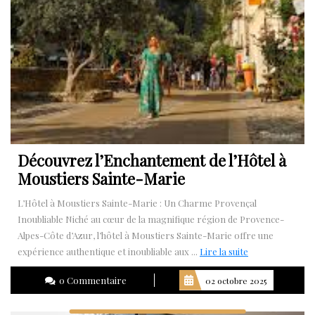
Découvrez l’Enchantement de l’Hôtel à
Moustiers Sainte-Marie
L’Hôtel à Moustiers Sainte-Marie : Un Charme Provençal
Inoubliable Niché au cœur de la magnifique région de Provence-
Alpes-Côte d’Azur, l’hôtel à Moustiers Sainte-Marie offre une
Lire
expérience authentique et inoubliable aux ...
Lire la suite
la
0 Commentaire
02 octobre 2025
suite