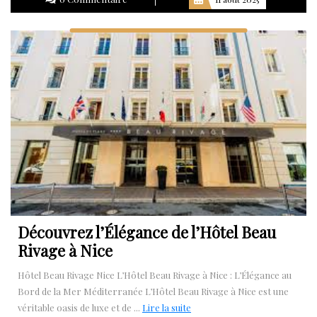
suite
Découvrez l’Élégance de l’Hôtel Beau
Rivage à Nice
Hôtel Beau Rivage Nice L’Hôtel Beau Rivage à Nice : L’Élégance au
Bord de la Mer Méditerranée L’Hôtel Beau Rivage à Nice est une
Lire
véritable oasis de luxe et de ...
Lire la suite