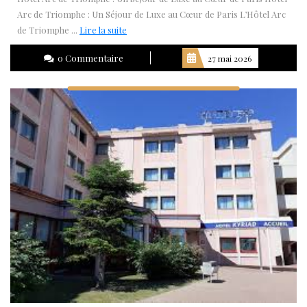
Arc de Triomphe : Un Séjour de Luxe au Cœur de Paris L’Hôtel Arc
Lire
de Triomphe ...
Lire la suite
la
0 Commentaire
27 mai 2026
suite