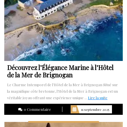
Découvrez l’Élégance Marine à l’Hôtel
de la Mer de Brignogan
Le Charme Intemporel de l’Hôtel de la Mer à Brignogan Situé sur
la magnifique côte bretonne, l’Hôtel de la Mer à Brignogan est un
Lire
véritable joyau offrant une expérience unique ...
Lire la suite
la
0 Commentaire
11 septembre 2025
suite