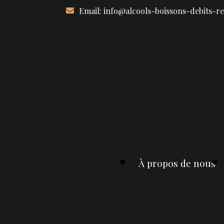
Aller
Email:
info@alcools-boissons-debits-r
au
contenu
À propos de nous