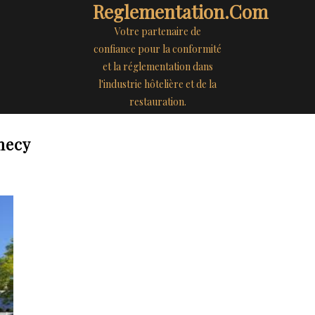
Reglementation.com
Votre partenaire de
confiance pour la conformité
et la réglementation dans
l'industrie hôtelière et de la
restauration.
necy