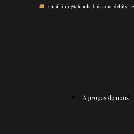
Aller
Email:
info@alcools-boissons-debits-r
au
contenu
À propos de nous