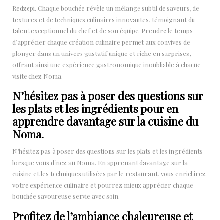
Redzepi. Chaque bouchée révèle un mélange subtil de saveurs, de
textures et de techniques culinaires innovantes, témoignant du
talent exceptionnel du chef et de son équipe. Prendre le temps
d’apprécier chaque création culinaire permet aux convives de
plonger dans un univers gustatif unique et riche en surprises,
offrant ainsi une expérience gastronomique inoubliable à chaque
visite chez Noma.
N’hésitez pas à poser des questions sur
les plats et les ingrédients pour en
apprendre davantage sur la cuisine du
Noma.
N’hésitez pas à poser des questions sur les plats et les ingrédients
lorsque vous dînez au Noma. En apprenant davantage sur la
cuisine et les techniques utilisées par le restaurant, vous enrichirez
votre expérience culinaire et pourrez mieux apprécier chaque
bouchée savoureuse servie avec soin.
Profitez de l’ambiance chaleureuse et