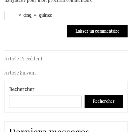
×
cinq
=
quinze
Navigation
Article
Article Précédent
Précédent
de
Article
Article Suivant
l’article
Suivant
Rechercher
Rechercher
Derniers messages