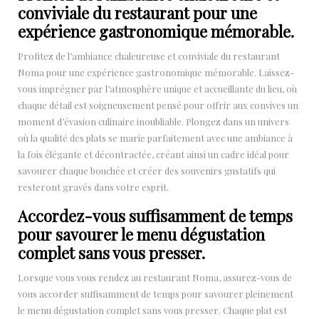
conviviale du restaurant pour une
expérience gastronomique mémorable.
Profitez de l’ambiance chaleureuse et conviviale du restaurant
Noma pour une expérience gastronomique mémorable. Laissez-
vous imprégner par l’atmosphère unique et accueillante du lieu, où
chaque détail est soigneusement pensé pour offrir aux convives un
moment d’évasion culinaire inoubliable. Plongez dans un univers
où la qualité des plats se marie parfaitement avec une ambiance à
la fois élégante et décontractée, créant ainsi un cadre idéal pour
savourer chaque bouchée et créer des souvenirs gustatifs qui
resteront gravés dans votre esprit.
Accordez-vous suffisamment de temps
pour savourer le menu dégustation
complet sans vous presser.
Lorsque vous vous rendez au restaurant Noma, assurez-vous de
vous accorder suffisamment de temps pour savourer pleinement
le menu dégustation complet sans vous presser. Chaque plat est