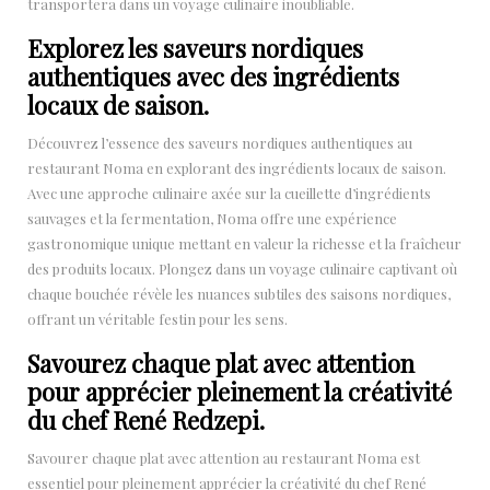
transportera dans un voyage culinaire inoubliable.
Explorez les saveurs nordiques
authentiques avec des ingrédients
locaux de saison.
Découvrez l’essence des saveurs nordiques authentiques au
restaurant Noma en explorant des ingrédients locaux de saison.
Avec une approche culinaire axée sur la cueillette d’ingrédients
sauvages et la fermentation, Noma offre une expérience
gastronomique unique mettant en valeur la richesse et la fraîcheur
des produits locaux. Plongez dans un voyage culinaire captivant où
chaque bouchée révèle les nuances subtiles des saisons nordiques,
offrant un véritable festin pour les sens.
Savourez chaque plat avec attention
pour apprécier pleinement la créativité
du chef René Redzepi.
Savourer chaque plat avec attention au restaurant Noma est
essentiel pour pleinement apprécier la créativité du chef René