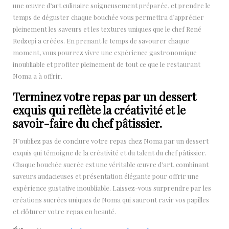
une œuvre d’art culinaire soigneusement préparée, et prendre le
temps de déguster chaque bouchée vous permettra d’apprécier
pleinement les saveurs et les textures uniques que le chef René
Redzepi a créées. En prenant le temps de savourer chaque
moment, vous pourrez vivre une expérience gastronomique
inoubliable et profiter pleinement de tout ce que le restaurant
Noma a à offrir.
Terminez votre repas par un dessert
exquis qui reflète la créativité et le
savoir-faire du chef pâtissier.
N’oubliez pas de conclure votre repas chez Noma par un dessert
exquis qui témoigne de la créativité et du talent du chef pâtissier.
Chaque bouchée sucrée est une véritable œuvre d’art, combinant
saveurs audacieuses et présentation élégante pour offrir une
expérience gustative inoubliable. Laissez-vous surprendre par les
créations sucrées uniques de Noma qui sauront ravir vos papilles
et clôturer votre repas en beauté.