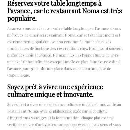
Réservez votre table longtemps à
l’avance, car le restaurant Noma est très
populaire.
Assurez-vous de réserver votre table longtemps à l’avance si vous
prévoyez de dîner au restaurant Noma, car cet établissement est
extrêmement populaire. Avec sa renommée mondiale et ses
nombreuses distinctions, les réservations chez Noma sont souvent
prises des mois à l’avance. Ne manquez pas l’opportunité de vivre
une expérience culinaire exceptionnelle en planifiant votre visite à
l’avance pour garantir une place dans ce restaurant prisé de
Copenhague.
Soyez prêt à vivre une expérience
culinaire unique et innovante.
Soyez prêt à vivre une expérience culinaire unique et innovante au
restaurant Noma. Avec sa philosophie axée sur la cueillette
d’ingrédients sauvages et la fermentation, chaque plat est une
véritable œuvre d’art gastronomique qui éveillera vos sens et vous