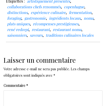
Étiquettes :
artistiquement présentés
,
collaborations chefs renommés
,
copenhague
,
distinctions
,
expérience culinaire
,
fermentation
,
foraging
,
gastronomie
,
ingrédients locaux
,
noma
,
plats uniques
,
récompenses prestigieuses
,
rené redzepi
,
restaurant
,
restaurant noma
,
saisonniers
,
saveurs
,
traditions culinaires locales
Laisser un commentaire
Votre adresse e-mail ne sera pas publiée.
Les champs
obligatoires sont indiqués avec
*
Commentaire
*