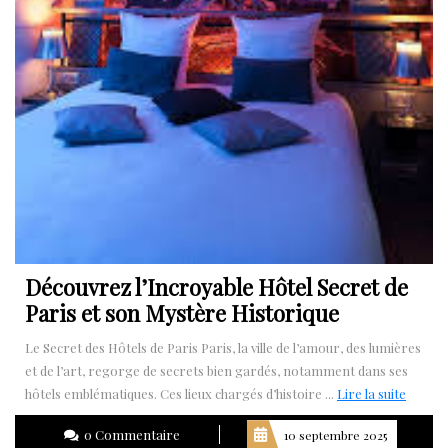
Découvrez l’Incroyable Hôtel Secret de
Paris et son Mystère Historique
Le Secret des Hôtels de Paris Paris, la ville de l’amour, des lumières
et de l’art, regorge de secrets bien gardés, notamment dans ses
Lire
hôtels emblématiques. Ces lieux chargés d’histoire ...
Lire la suite
la
0 Commentaire
10 septembre 2025
suite