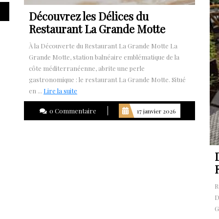
la
Découvrez les Délices du
suite
Restaurant La Grande Motte
À la Découverte du Restaurant La Grande Motte La
Grande Motte, station balnéaire emblématique de la
côte méditerranéenne, abrite une perle
gastronomique : le restaurant La Grande Motte. Situé
Lire
en ...
Lire la suite
la
0 Commentaire
17 janvier 2026
suite
R
D
G