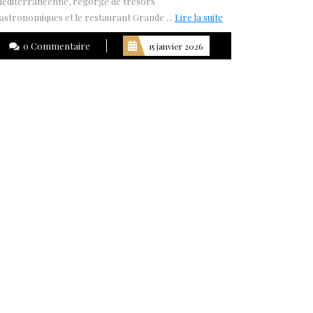
éditerranéenne, regorge de trésors
Lire
astronomiques et le restaurant Grande ...
Lire la suite
la
0 Commentaire
15 janvier 2026
suite