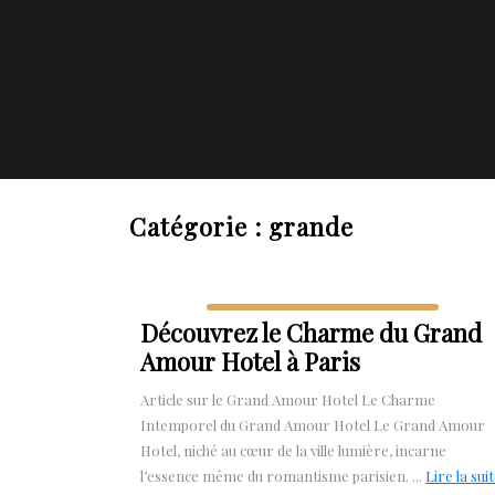
Catégorie :
grande
Découvrez le Charme du Grand
Amour Hotel à Paris
Article sur le Grand Amour Hotel Le Charme
Intemporel du Grand Amour Hotel Le Grand Amour
Hotel, niché au cœur de la ville lumière, incarne
l’essence même du romantisme parisien. ...
Lire la sui