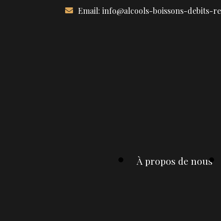
Aller
Email:
info@alcools-boissons-debits-r
au
contenu
À propos de nous