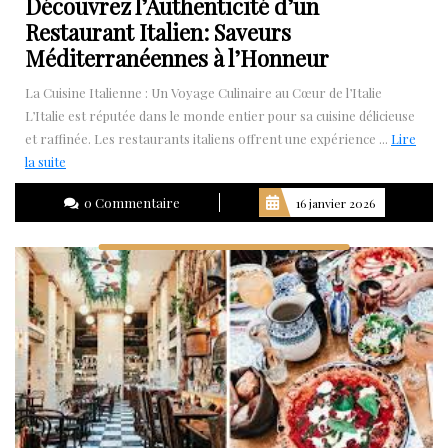
Découvrez l’Authenticité d’un
Restaurant Italien: Saveurs
Méditerranéennes à l’Honneur
La Cuisine Italienne : Un Voyage Culinaire au Cœur de l’Italie
L’Italie est réputée dans le monde entier pour sa cuisine délicieuse
et raffinée. Les restaurants italiens offrent une expérience ...
Lire
Lire
la suite
la
0 Commentaire
16 janvier 2026
suite