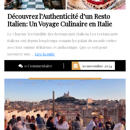
Découvrez l’Authenticité d’un Resto
Italien: Un Voyage Culinaire en Italie
Le Charme Irrésistible des Restaurants Italiens Les restaurants
italiens ont depuis longtemps conquis les palais du monde entier
avec leur cuisine délicieuse et authentique. Que ce soit pour
Lire
savourer une ...
Lire la suite
la
0 Commentaire
10 novembre 2024
suite