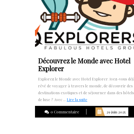
Découvrez le Monde avec Hotel
Explorer
Explorez le Monde avec Hotel Explorer Avez-vous déj
rêvé de voyager à travers le monde, de découvrir des
destinations exotiques et de séjourner dans des hôtels
Lire
de luxe ? Avec ...
Lire la suite
la
0 Commentaire
29 juin 2025
suite