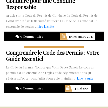
Conduire pour une Conduite
Responsable
Article sur le Code du Permis de Conduire Le Code du Permis de
Conduire : Clé de la Sécurité Routière Le Code de la route est un
Lire
ensemble de règles ...
Lire la suite
la
0 Commentaire
10 novembre 2025
suite
Comprendre le Code des Permis : Votre
Guide Essentiel
Le Code du Permis : Tout ce que Vous Devez Savoir Le code du
permis est un ensemble de règles et de réglementations qui
Lire
régissent l’obtention, l’utilisation et le maintien ...
Lire la suite
la
0 Commentaire
14 mai 2025
suite