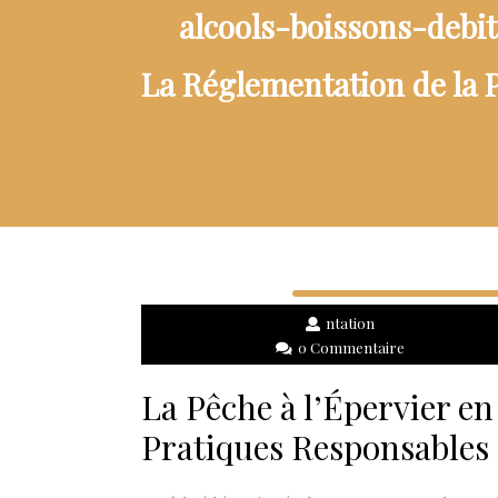
alcools-boissons-debi
La Réglementation de la P
ntation
0 Commentaire
La Pêche à l’Épervier e
Pratiques Responsables