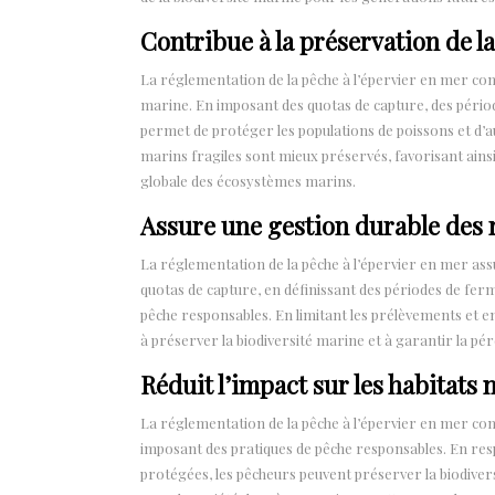
Contribue à la préservation de l
La réglementation de la pêche à l’épervier en mer cont
marine. En imposant des quotas de capture, des pério
permet de protéger les populations de poissons et d’
marins fragiles sont mieux préservés, favorisant ainsi 
globale des écosystèmes marins.
Assure une gestion durable des 
La réglementation de la pêche à l’épervier en mer ass
quotas de capture, en définissant des périodes de fe
pêche responsables. En limitant les prélèvements et e
à préserver la biodiversité marine et à garantir la pé
Réduit l’impact sur les habitats 
La réglementation de la pêche à l’épervier en mer cont
imposant des pratiques de pêche responsables. En res
protégées, les pêcheurs peuvent préserver la biodiver