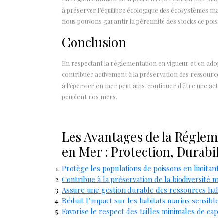
à préserver l’équilibre écologique des écosystèmes mar
nous pouvons garantir la pérennité des stocks de pois
Conclusion
En respectant la réglementation en vigueur et en ado
contribuer activement à la préservation des ressourc
à l’épervier en mer peut ainsi continuer d’être une ac
peuplent nos mers.
Les Avantages de la Régleme
en Mer : Protection, Durabil
Protège les populations de poissons en limitan
Contribue à la préservation de la biodiversité 
Assure une gestion durable des ressources hal
Réduit l’impact sur les habitats marins sensibl
Favorise le respect des tailles minimales de ca