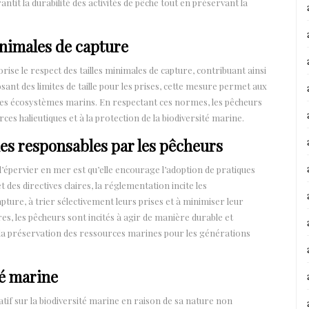
tit la durabilité des activités de pêche tout en préservant la
minimales de capture
rise le respect des tailles minimales de capture, contribuant ainsi
sant des limites de taille pour les prises, cette mesure permet aux
 des écosystèmes marins. En respectant ces normes, les pêcheurs
ces halieutiques et à la protection de la biodiversité marine.
es responsables par les pêcheurs
l’épervier en mer est qu’elle encourage l’adoption de pratiques
des directives claires, la réglementation incite les
pture, à trier sélectivement leurs prises et à minimiser leur
s, les pêcheurs sont incités à agir de manière durable et
 la préservation des ressources marines pour les générations
té marine
tif sur la biodiversité marine en raison de sa nature non