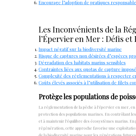
Encourage l’adoption de pratiques responsable
Les Inconvénients de la Ré
l’Épervier en Mer : Défis 
Impact négatif sur la biodiversité marine
Risque de captures non désirées d’espèces pr
Dégradation des habitats marins sensibles
Contraintes liées aux quotas de capture impos
Complexité des réglementations à respecter 
Coûts élevés associés à l’utilisation de filet
Protège les populations de poiss
La réglementation de la pêche à l’épervier en mer, en l
protection des populations marines. En contrôlant les
et à maintenir l’équilibre des écosystèmes marins. En
régénération, cette approche favorise une exploitation
de la biodiversité marine pour les générations futures