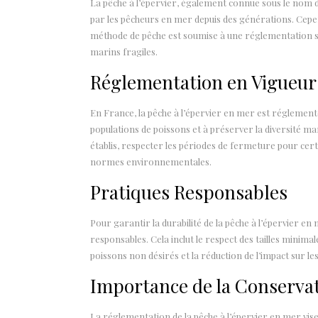
La pêche à l’épervier, également connue sous le nom de 
par les pêcheurs en mer depuis des générations. Cepen
méthode de pêche est soumise à une réglementation st
marins fragiles.
Réglementation en Vigueur
En France, la pêche à l’épervier en mer est réglementée
populations de poissons et à préserver la diversité m
établis, respecter les périodes de fermeture pour cert
normes environnementales.
Pratiques Responsables
Pour garantir la durabilité de la pêche à l’épervier en 
responsables. Cela inclut le respect des tailles minimale
poissons non désirés et la réduction de l’impact sur le
Importance de la Conserva
La réglementation de la pêche à l’épervier en mer vis