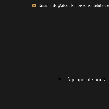
Aller
Email:
info@alcools-boissons-debits-r
au
contenu
À propos de nous