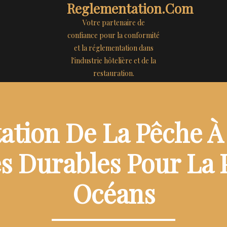
Reglementation.com
Votre partenaire de
confiance pour la conformité
et la réglementation dans
l'industrie hôtelière et de la
restauration.
ation De La Pêche À 
es Durables Pour La 
Océans