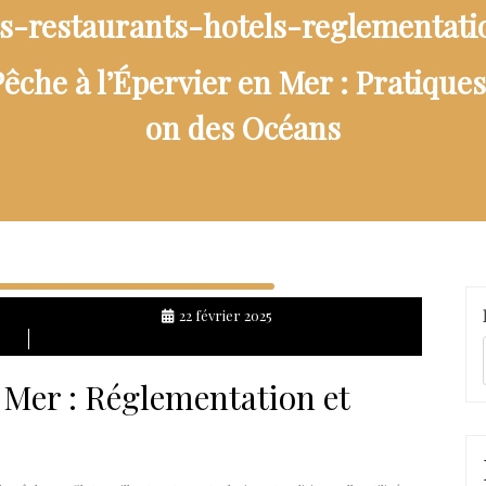
ts-restaurants-hotels-reglementat
êche à l’Épervier en Mer : Pratiques
on des Océans
22 février 2025
n Mer : Réglementation et