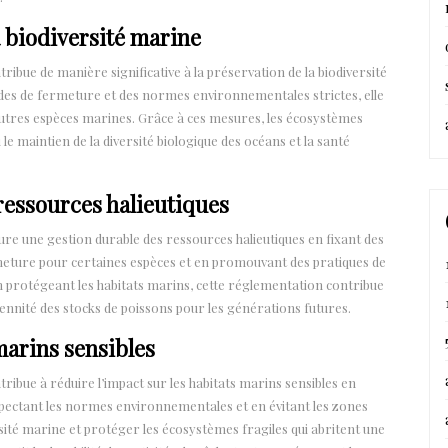
a biodiversité marine
ribue de manière significative à la préservation de la biodiversité
des de fermeture et des normes environnementales strictes, elle
autres espèces marines. Grâce à ces mesures, les écosystèmes
le maintien de la diversité biologique des océans et la santé
ressources halieutiques
ure une gestion durable des ressources halieutiques en fixant des
rmeture pour certaines espèces et en promouvant des pratiques de
n protégeant les habitats marins, cette réglementation contribue
rennité des stocks de poissons pour les générations futures.
marins sensibles
ribue à réduire l’impact sur les habitats marins sensibles en
pectant les normes environnementales et en évitant les zones
sité marine et protéger les écosystèmes fragiles qui abritent une