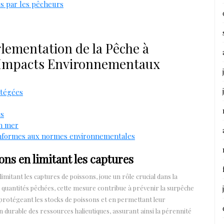
s par les pêcheurs
glementation de la Pêche à
et Impacts Environnementaux
otégées
és
en mer
s conformes aux normes environnementales
ons en limitant les captures
imitant les captures de poissons, joue un rôle crucial dans la
 quantités pêchées, cette mesure contribue à prévenir la surpêche
 protégeant les stocks de poissons et en permettant leur
 durable des ressources halieutiques, assurant ainsi la pérennité
.