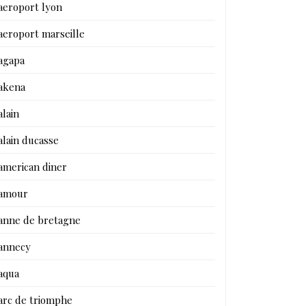
aeroport lyon
aeroport marseille
agapa
akena
alain
alain ducasse
american diner
amour
anne de bretagne
annecy
aqua
arc de triomphe