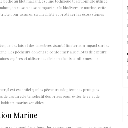
pêche au filet maillant, est une technique traditionnelle utilisée
dant, en raison de son impact sur la biodiversité marine, cette
ricte pour assurer sa durabilité et protéger les écosystèmes
 par des lois et des directives visant à limiter son impact sur les
arine. Les pêcheurs doivent se conformer aux quotas de capture
aines espèces et utiliser des filets maillants conformes aux
mer, il est essentiel que les pêcheurs adoptent des pratiques
s de capture, le tri sélectif des prises pour éviter le rejet de
s habitats marins sensibles.
tion Marine
e non seulement à protéger les ressources halieutiques, mais aussi