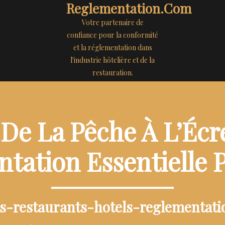
Reglementation.com
Votre partenaire de
confiance pour la conformité
et la réglementation dans
l'industrie hôtelière et de la
restauration.
De La Pêche À L’Écre
tation Essentielle 
ts-restaurants-hotels-reglementat