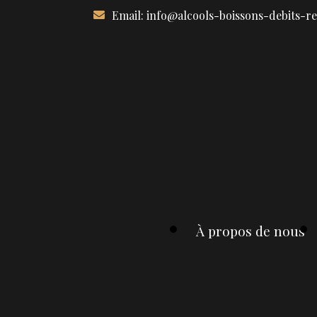
Aller
Email:
info@alcools-boissons-debits-r
au
contenu
À propos de nous