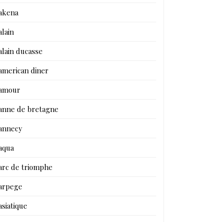
akena
alain
alain ducasse
american diner
amour
anne de bretagne
annecy
aqua
arc de triomphe
arpege
asiatique