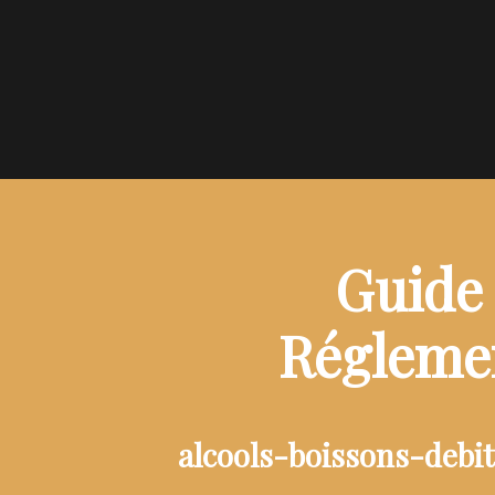
Guide 
Réglemen
alcools-boissons-debi