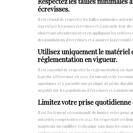
Respectez les tailles minimales 
écrevisses.
Il est crucial de respecter les tailles minimales autoris
à protéger les jeunes écrevisses et à garantir leur 
observant attentivement et en appliquant les critères de
des populations d’écrevisses et à assurer la pérennité 
Utilisez uniquement le matériel
réglementation en vigueur.
Il est essentiel de respecter la réglementation en vig
la pêche à l’écrevisse en 2022. En suivant cette reco
aquatiques et à garantir une pratique de pêche durable. 
négatifs sur les populations d’écrevisses et à mainteni
Limitez votre prise quotidienne
Il est fortement recommandé de limiter votre prise q
autorités compétentes en 2022. En respectant ces limit
maintenir un équilibre écologique sain dans les cours 
réglementations en vigueur, vous participez activement 