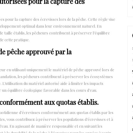
autorisées pour la capture des
ées pour la capture des écrevisses lors de la pêche. Cette règle vise
développement optimal dans leur environnement naturel. En
 taille établis, les pêcheurs contribuent à préserver l’équilibre
de cette pratique.
 de pêche approuvé par la
ueur en utilisant uniquement le matériel de pêche approuvé lors de
mmandation, les pêcheurs contribuent à préserver les écosystèmes
L’utilisation du matériel autorisé aide à limiter les impacts
r un équilibre écologique favorable dans les cours d’eau.
 conformément aux quotas établis.
uotidienne d’écrevisses conformément aux quotas établis par les
es, vous contribuez à préserver les populations d’écrevisses et à
d’eau. En agissant de manière responsable et en suivant les
à la durabilité de la pêche à l’écrevisse pour les années à venir.