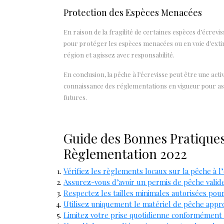
Protection des Espèces Menacées
En raison de la fragilité de certaines espèces d’écrevis
pour protéger les espèces menacées ou en voie d’exti
région et agissez avec responsabilité.
En conclusion, la pêche à l’écrevisse peut être une act
connaissance des réglementations en vigueur pour ass
futures.
Guide des Bonnes Pratiques 
Règlementation 2022
Vérifiez les règlements locaux sur la pêche à l
Assurez-vous d’avoir un permis de pêche valide 
Respectez les tailles minimales autorisées pour
Utilisez uniquement le matériel de pêche appr
Limitez votre prise quotidienne conformément a