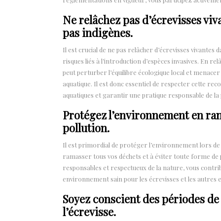
Ne relâchez pas d’écrevisses viv
pas indigènes.
Il est crucial de ne pas relâcher d’écrevisses vivantes 
risques liés à l’introduction d’espèces invasives. En 
peut perturber l’équilibre écologique local et menacer 
aquatique. Il est donc essentiel de respecter cette 
aquatiques et garantir une pratique responsable de la p
Protégez l’environnement en ram
pollution.
Il est primordial de protéger l’environnement lors de la
ramasser tous vos déchets et à éviter toute forme de
responsables et respectueux de la nature, vous contri
environnement sain pour les écrevisses et les autres es
Soyez conscient des périodes de 
l’écrevisse.