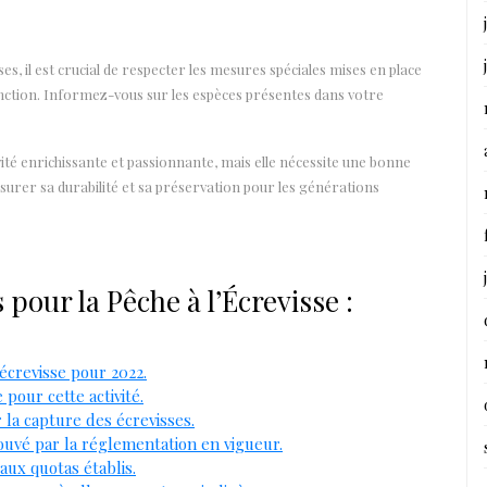
ses, il est crucial de respecter les mesures spéciales mises en place
nction. Informez-vous sur les espèces présentes dans votre
ivité enrichissante et passionnante, mais elle nécessite une bonne
urer sa durabilité et sa préservation pour les générations
pour la Pêche à l’Écrevisse :
’écrevisse pour 2022.
pour cette activité.
 la capture des écrevisses.
ouvé par la réglementation en vigueur.
ux quotas établis.