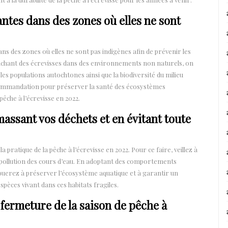
antes dans des zones où elles ne sont
dans des zones où elles ne sont pas indigènes afin de prévenir les
relâchant des écrevisses dans des environnements non naturels, on
les populations autochtones ainsi que la biodiversité du milieu
recommandation pour préserver la santé des écosystèmes
êche à l’écrevisse en 2022.
assant vos déchets et en évitant toute
 pratique de la pêche à l’écrevisse en 2022. Pour ce faire, veillez à
 pollution des cours d’eau. En adoptant des comportements
buerez à préserver l’écosystème aquatique et à garantir un
pèces vivant dans ces habitats fragiles.
fermeture de la saison de pêche à