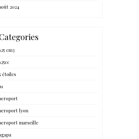
août 2024
Categories
125 cm3
125cc
5 étoiles
a1
aeroport
aeroport lyon
aeroport marseille
agapa