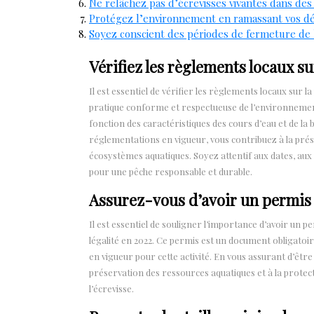
Ne relâchez pas d’écrevisses vivantes dans des
Protégez l’environnement en ramassant vos déc
Soyez conscient des périodes de fermeture de l
Vérifiez les règlements locaux su
Il est essentiel de vérifier les règlements locaux sur l
pratique conforme et respectueuse de l’environnement.
fonction des caractéristiques des cours d’eau et de la
réglementations en vigueur, vous contribuez à la prése
écosystèmes aquatiques. Soyez attentif aux dates, aux 
pour une pêche responsable et durable.
Assurez-vous d’avoir un permis d
Il est essentiel de souligner l’importance d’avoir un p
légalité en 2022. Ce permis est un document obligatoi
en vigueur pour cette activité. En vous assurant d’être
préservation des ressources aquatiques et à la protect
l’écrevisse.