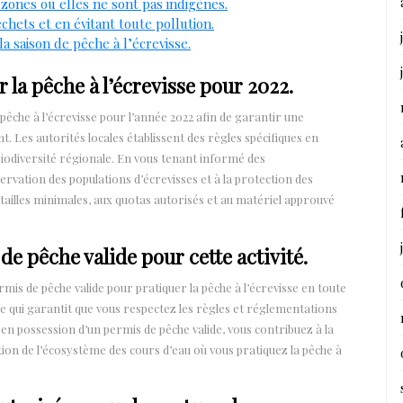
 zones où elles ne sont pas indigènes.
hets et en évitant toute pollution.
a saison de pêche à l’écrevisse.
r la pêche à l’écrevisse pour 2022.
a pêche à l’écrevisse pour l’année 2022 afin de garantir une
 Les autorités locales établissent des règles spécifiques en
 biodiversité régionale. En vous tenant informé des
rvation des populations d’écrevisses et à la protection des
tailles minimales, aux quotas autorisés et au matériel approuvé
e pêche valide pour cette activité.
ermis de pêche valide pour pratiquer la pêche à l’écrevisse en toute
re qui garantit que vous respectez les règles et réglementations
 en possession d’un permis de pêche valide, vous contribuez à la
ion de l’écosystème des cours d’eau où vous pratiquez la pêche à