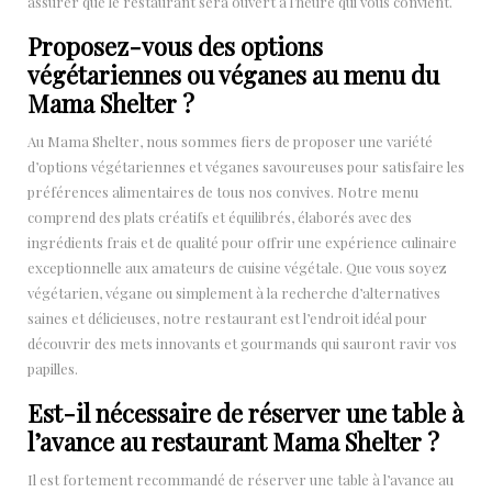
assurer que le restaurant sera ouvert à l’heure qui vous convient.
Proposez-vous des options
végétariennes ou véganes au menu du
Mama Shelter ?
Au Mama Shelter, nous sommes fiers de proposer une variété
d’options végétariennes et véganes savoureuses pour satisfaire les
préférences alimentaires de tous nos convives. Notre menu
comprend des plats créatifs et équilibrés, élaborés avec des
ingrédients frais et de qualité pour offrir une expérience culinaire
exceptionnelle aux amateurs de cuisine végétale. Que vous soyez
végétarien, végane ou simplement à la recherche d’alternatives
saines et délicieuses, notre restaurant est l’endroit idéal pour
découvrir des mets innovants et gourmands qui sauront ravir vos
papilles.
Est-il nécessaire de réserver une table à
l’avance au restaurant Mama Shelter ?
Il est fortement recommandé de réserver une table à l’avance au