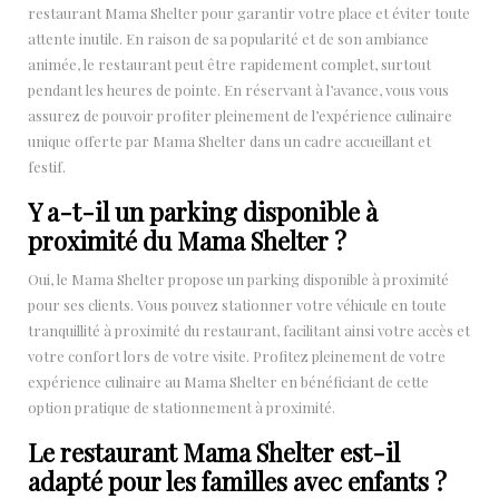
restaurant Mama Shelter pour garantir votre place et éviter toute
attente inutile. En raison de sa popularité et de son ambiance
animée, le restaurant peut être rapidement complet, surtout
pendant les heures de pointe. En réservant à l’avance, vous vous
assurez de pouvoir profiter pleinement de l’expérience culinaire
unique offerte par Mama Shelter dans un cadre accueillant et
festif.
Y a-t-il un parking disponible à
proximité du Mama Shelter ?
Oui, le Mama Shelter propose un parking disponible à proximité
pour ses clients. Vous pouvez stationner votre véhicule en toute
tranquillité à proximité du restaurant, facilitant ainsi votre accès et
votre confort lors de votre visite. Profitez pleinement de votre
expérience culinaire au Mama Shelter en bénéficiant de cette
option pratique de stationnement à proximité.
Le restaurant Mama Shelter est-il
adapté pour les familles avec enfants ?