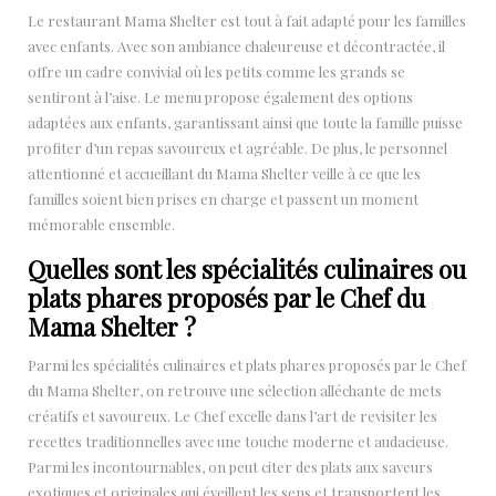
Le restaurant Mama Shelter est tout à fait adapté pour les familles
avec enfants. Avec son ambiance chaleureuse et décontractée, il
offre un cadre convivial où les petits comme les grands se
sentiront à l’aise. Le menu propose également des options
adaptées aux enfants, garantissant ainsi que toute la famille puisse
profiter d’un repas savoureux et agréable. De plus, le personnel
attentionné et accueillant du Mama Shelter veille à ce que les
familles soient bien prises en charge et passent un moment
mémorable ensemble.
Quelles sont les spécialités culinaires ou
plats phares proposés par le Chef du
Mama Shelter ?
Parmi les spécialités culinaires et plats phares proposés par le Chef
du Mama Shelter, on retrouve une sélection alléchante de mets
créatifs et savoureux. Le Chef excelle dans l’art de revisiter les
recettes traditionnelles avec une touche moderne et audacieuse.
Parmi les incontournables, on peut citer des plats aux saveurs
exotiques et originales qui éveillent les sens et transportent les