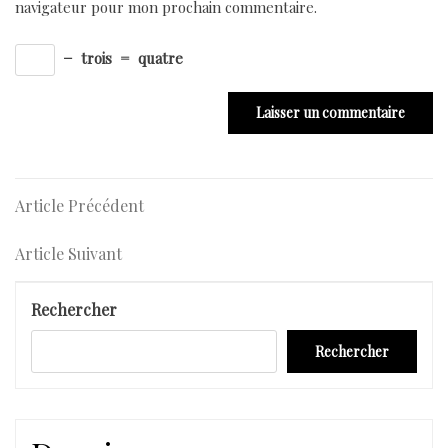
navigateur pour mon prochain commentaire.
−
trois
=
quatre
Navigation
Article
Article Précédent
Précédent
de
Article
Article Suivant
l’article
Suivant
Rechercher
Rechercher