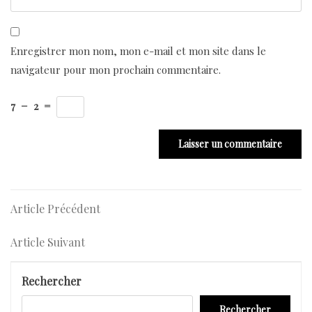
Enregistrer mon nom, mon e-mail et mon site dans le
navigateur pour mon prochain commentaire.
7
−
2
=
Navigation
Article
Article Précédent
Précédent
de
Article
Article Suivant
l’article
Suivant
Rechercher
Rechercher