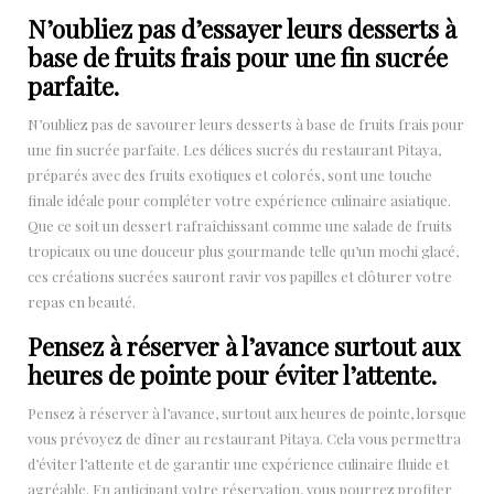
N’oubliez pas d’essayer leurs desserts à
base de fruits frais pour une fin sucrée
parfaite.
N’oubliez pas de savourer leurs desserts à base de fruits frais pour
une fin sucrée parfaite. Les délices sucrés du restaurant Pitaya,
préparés avec des fruits exotiques et colorés, sont une touche
finale idéale pour compléter votre expérience culinaire asiatique.
Que ce soit un dessert rafraîchissant comme une salade de fruits
tropicaux ou une douceur plus gourmande telle qu’un mochi glacé,
ces créations sucrées sauront ravir vos papilles et clôturer votre
repas en beauté.
Pensez à réserver à l’avance surtout aux
heures de pointe pour éviter l’attente.
Pensez à réserver à l’avance, surtout aux heures de pointe, lorsque
vous prévoyez de dîner au restaurant Pitaya. Cela vous permettra
d’éviter l’attente et de garantir une expérience culinaire fluide et
agréable. En anticipant votre réservation, vous pourrez profiter