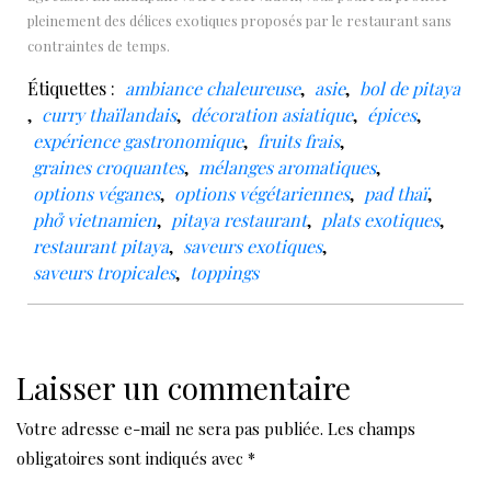
pleinement des délices exotiques proposés par le restaurant sans
contraintes de temps.
Étiquettes :
ambiance chaleureuse
,
asie
,
bol de pitaya
,
curry thaïlandais
,
décoration asiatique
,
épices
,
expérience gastronomique
,
fruits frais
,
graines croquantes
,
mélanges aromatiques
,
options véganes
,
options végétariennes
,
pad thaï
,
phở vietnamien
,
pitaya restaurant
,
plats exotiques
,
restaurant pitaya
,
saveurs exotiques
,
saveurs tropicales
,
toppings
Laisser un commentaire
Votre adresse e-mail ne sera pas publiée.
Les champs
obligatoires sont indiqués avec
*