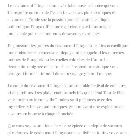
Le restaurant Pitaya est une véritable oasis culinaire qui vous
transporte au cœur de l’Asie à travers ses plats exotiques et
savoureux. Fondé sur la passion pour la cuisine asiatique
authentique, Pitaya offre une expérience gastronomique
inoubliable pour les amateurs de saveurs exotiques.
En poussant les portes du restaurant Pitaya, vous êtes accueilli par
une ambiance chaleureuse et dépaysante, rappelant les marchés
animés de Bangkok ou les ruelles colorées de Hanoï. La
décoration soignée et les touches d’inspiration asiatique vous
plongent immédiatement dans un voyage gustatif unique.
La carte du restaurant Pitaya est un véritable festival de couleurs
et de parfums. Des plats traditionnels tels que le Pad Thaï, le Phở
vietnamien ou le curry thaïlandais sont préparés avec des
ingrédients frais et authentiques, garantissant une explosion de
saveurs en bouche à chaque bouchée.
Que vous soyez amateur de cuisine épicée ou adepte de saveurs
plus douces, le restaurant Pitaya saura satisfaire toutes vos envies.