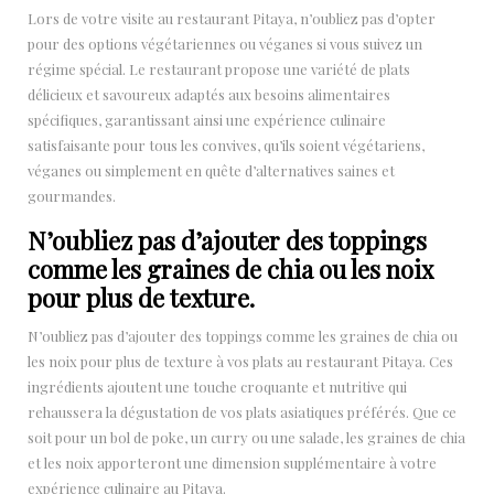
Lors de votre visite au restaurant Pitaya, n’oubliez pas d’opter
pour des options végétariennes ou véganes si vous suivez un
régime spécial. Le restaurant propose une variété de plats
délicieux et savoureux adaptés aux besoins alimentaires
spécifiques, garantissant ainsi une expérience culinaire
satisfaisante pour tous les convives, qu’ils soient végétariens,
véganes ou simplement en quête d’alternatives saines et
gourmandes.
N’oubliez pas d’ajouter des toppings
comme les graines de chia ou les noix
pour plus de texture.
N’oubliez pas d’ajouter des toppings comme les graines de chia ou
les noix pour plus de texture à vos plats au restaurant Pitaya. Ces
ingrédients ajoutent une touche croquante et nutritive qui
rehaussera la dégustation de vos plats asiatiques préférés. Que ce
soit pour un bol de poke, un curry ou une salade, les graines de chia
et les noix apporteront une dimension supplémentaire à votre
expérience culinaire au Pitaya.