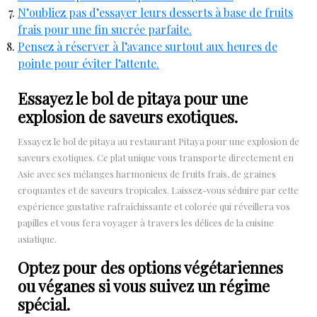
N’oubliez pas d’essayer leurs desserts à base de fruits
frais pour une fin sucrée parfaite.
Pensez à réserver à l’avance surtout aux heures de
pointe pour éviter l’attente.
Essayez le bol de pitaya pour une
explosion de saveurs exotiques.
Essayez le bol de pitaya au restaurant Pitaya pour une explosion de
saveurs exotiques. Ce plat unique vous transporte directement en
Asie avec ses mélanges harmonieux de fruits frais, de graines
croquantes et de saveurs tropicales. Laissez-vous séduire par cette
expérience gustative rafraîchissante et colorée qui réveillera vos
papilles et vous fera voyager à travers les délices de la cuisine
asiatique.
Optez pour des options végétariennes
ou véganes si vous suivez un régime
spécial.