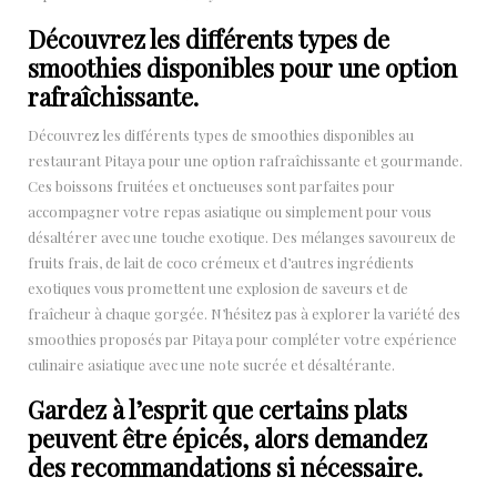
Découvrez les différents types de
smoothies disponibles pour une option
rafraîchissante.
Découvrez les différents types de smoothies disponibles au
restaurant Pitaya pour une option rafraîchissante et gourmande.
Ces boissons fruitées et onctueuses sont parfaites pour
accompagner votre repas asiatique ou simplement pour vous
désaltérer avec une touche exotique. Des mélanges savoureux de
fruits frais, de lait de coco crémeux et d’autres ingrédients
exotiques vous promettent une explosion de saveurs et de
fraîcheur à chaque gorgée. N’hésitez pas à explorer la variété des
smoothies proposés par Pitaya pour compléter votre expérience
culinaire asiatique avec une note sucrée et désaltérante.
Gardez à l’esprit que certains plats
peuvent être épicés, alors demandez
des recommandations si nécessaire.