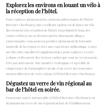
Explorez les environs en louant un vélo à
la réception de l’hôtel.
Pour explorer pleinement les environs pittoresques de l’Hôtel
Mercure Cherbourg, une excellente option est de louer un vélo
directement à la réception de l’hôtel. En pédalant le long des
routes côtières ou en découvrant les charmants villages
environnants, vous pourrez profiter pleinement de la beauté
naturelle de la région et vivre une expérience authentique. Louer
un vélo offre une liberté supplémentaire pour explorer à votre
rythme et découvrir des trésors cachés que vous ne verriez peut-
être pas autrement. Une manière écologique et agréable de
s’imprégner de l’atmosphère locale et de créer des souvenirs
mémorables lors de votre séjour à l’Hôtel Mercure Cherbourg.
Dégustez un verre de vin régional au
bar de l’hôtel en soirée.
Passez une soirée mémorable à l’Hôtel Mercure Cherbourg en
dégustant un verre de vin régional au bar de l’établissement.