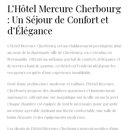
L’Hôtel Mercure Cherbourg
: Un Séjour de Confort et
d’Élégance
L’Hôtel Mercure Cherbourg est un établissement prestigieux situé
au cœur de la charmante ville de Cherbourg-en-Cotentin, en
Normandie. Offrant un mélange parfait de confort, d’élégance et
de services haut de gamme, cet hôtel est l’endroit idéal pour les
voyageurs en quête d’une expérience inoubliable.
Doté d’une architecture moderne et raffinée, l’Hôtel Mercure
Cherbourg propose des chambres spacieuses et luxueusement
aménagées, offrant une vue magnifique sur la ville ou sur le port.
Chaque chambre est équipée de tout le nécessaire pour garantir
un séjour agréable, incluant une literie confortable, une salle de
bains élégante et des équipements modernes.
Les clients de l’Hôtel Mercure Cherbourg peuvent profiter d’une