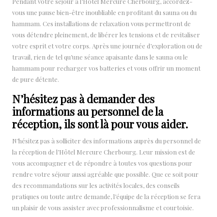
Pendant votre séjour à l’Hôtel Mercure Cherbourg, accordez-
vous une pause bien-être inoubliable en profitant du sauna ou du
hammam. Ces installations de relaxation vous permettront de
vous détendre pleinement, de libérer les tensions et de revitaliser
votre esprit et votre corps. Après une journée d’exploration ou de
travail, rien de tel qu’une séance apaisante dans le sauna ou le
hammam pour recharger vos batteries et vous offrir un moment
de pure détente.
N’hésitez pas à demander des
informations au personnel de la
réception, ils sont là pour vous aider.
N’hésitez pas à solliciter des informations auprès du personnel de
la réception de l’Hôtel Mercure Cherbourg. Leur mission est de
vous accompagner et de répondre à toutes vos questions pour
rendre votre séjour aussi agréable que possible. Que ce soit pour
des recommandations sur les activités locales, des conseils
pratiques ou toute autre demande, l’équipe de la réception se fera
un plaisir de vous assister avec professionnalisme et courtoisie.