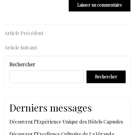
Navigation
Article
Article Précédent
Précédent
de
Article
Article Suivant
l’article
Suivant
Rechercher
Rechercher
Derniers messages
Découvrez l’Expérience Unique des Hôtels Capsules
Découvrez l’Excellence Culinaire de La Véranda