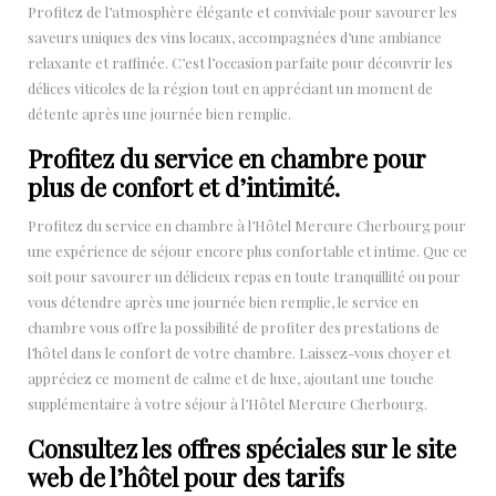
Profitez de l’atmosphère élégante et conviviale pour savourer les
saveurs uniques des vins locaux, accompagnées d’une ambiance
relaxante et raffinée. C’est l’occasion parfaite pour découvrir les
délices viticoles de la région tout en appréciant un moment de
détente après une journée bien remplie.
Profitez du service en chambre pour
plus de confort et d’intimité.
Profitez du service en chambre à l’Hôtel Mercure Cherbourg pour
une expérience de séjour encore plus confortable et intime. Que ce
soit pour savourer un délicieux repas en toute tranquillité ou pour
vous détendre après une journée bien remplie, le service en
chambre vous offre la possibilité de profiter des prestations de
l’hôtel dans le confort de votre chambre. Laissez-vous choyer et
appréciez ce moment de calme et de luxe, ajoutant une touche
supplémentaire à votre séjour à l’Hôtel Mercure Cherbourg.
Consultez les offres spéciales sur le site
web de l’hôtel pour des tarifs