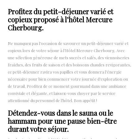
Profitez du petit-déjeuner varié et
copieux proposé à l’hôtel Mercure
Cherbourg.
Ne manquez pas l’occasion de savourer un petit-déjeuner varié et
copieux lors de votre séjour à l’Hôtel Mercure Cherbourg. Avec
une sélection généreuse de mets sucrés et salés, des viennoiseries
fraîches, des fruits de saison et des boissons chaudes revigorantes,
ce petit-déjeuner ravira vos papilles et vous donnera l’énergie
nécessaire pour bien commencer votre journée d’exploration ou
de travail. Profitez de ce moment gourmand dans une ambiance
conviviale et élégante, et laissez-vous choyer par le service
attentionné du personnel de l’hôtel. Bon appétit !
Détendez-vous dans le sauna ou le
hammam pour une pause bien-être
durant votre séjour.