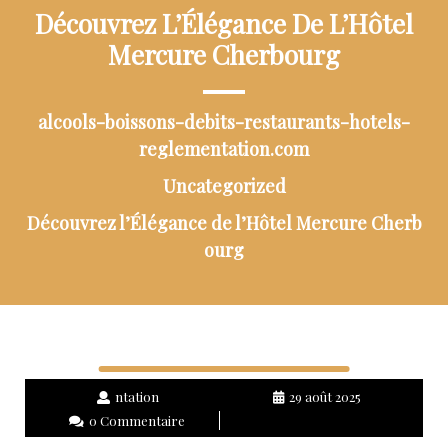
Découvrez L’Élégance De L’Hôtel
Mercure Cherbourg
alcools-boissons-debits-restaurants-hotels-
reglementation.com
Uncategorized
Découvrez l’Élégance de l’Hôtel Mercure Cherb
ourg
ntation
29 août 2025
0 Commentaire