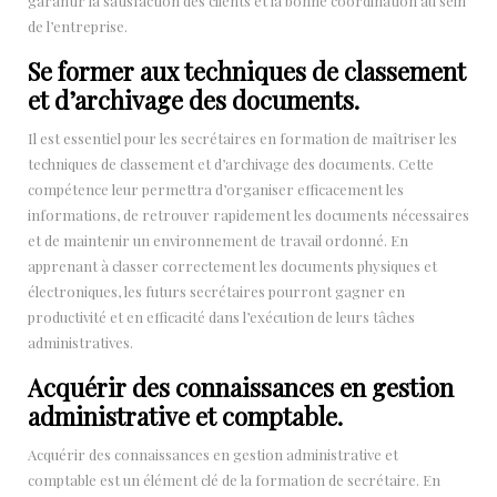
garantir la satisfaction des clients et la bonne coordination au sein
de l’entreprise.
Se former aux techniques de classement
et d’archivage des documents.
Il est essentiel pour les secrétaires en formation de maîtriser les
techniques de classement et d’archivage des documents. Cette
compétence leur permettra d’organiser efficacement les
informations, de retrouver rapidement les documents nécessaires
et de maintenir un environnement de travail ordonné. En
apprenant à classer correctement les documents physiques et
électroniques, les futurs secrétaires pourront gagner en
productivité et en efficacité dans l’exécution de leurs tâches
administratives.
Acquérir des connaissances en gestion
administrative et comptable.
Acquérir des connaissances en gestion administrative et
comptable est un élément clé de la formation de secrétaire. En