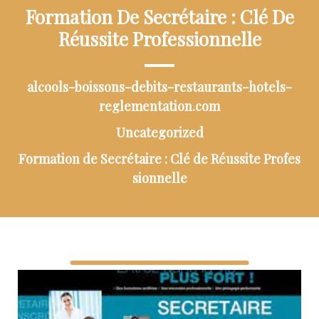
Formation De Secrétaire : Clé De
Réussite Professionnelle
alcools-boissons-debits-restaurants-hotels-
reglementation.com
Uncategorized
Formation de Secrétaire : Clé de Réussite Profes
sionnelle