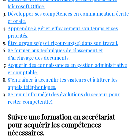
Microsoft Office.
Développer ses compétences en communication écrite
et orale.
Apprendre à gérer efficacement son temps et ses
priorités.
Être organisé(e) et rigoureux(se) dans son travail.
Se former aux techniques de classement et
d’archivage des documents.
Acquérir des connaissances en gestion administrative
et comptable.
S’entraîner à accueillir les visiteurs et à filtrer les
appels téléphoniques.
Se tenir informé(e) des évolutions du secteur pour
rester compétent(e).
Suivre une formation en secrétariat
pour acquérir les compétences
nécessaires.