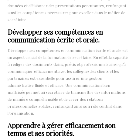
données et d’élaborer des présentations percutantes, renforçant
ainsi les compétences nécessaires pour exceller dans le métier de
secrétaire.
Développer ses compétences en
communication écrite et orale.
Développer ses compétences en communication écrite et orale est
un aspect crucial de la formation de secrétaire. En effet, la capacité
à rédiger des documents clairs, précis et professionnels ainsi qu’à
communiquer efficacement avec les collègues, les clients et les
partenaires est essentielle pour assurer une gestion
administrative fluide et efficace. Une communication bien
maîtrisée permet au secrétaire de transmettre des informations
de manière compréhensible et de créer des relations
professionnelles solides, renforçant ainsi son rôle central dans
l’organisation.
Apprendre à gérer efficacement son
temps et ses priorités.