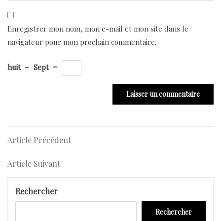
Enregistrer mon nom, mon e-mail et mon site dans le
navigateur pour mon prochain commentaire.
huit
−
Sept
=
Navigation
Article
Article Précédent
Précédent
de
Article
Article Suivant
l’article
Suivant
Rechercher
Rechercher