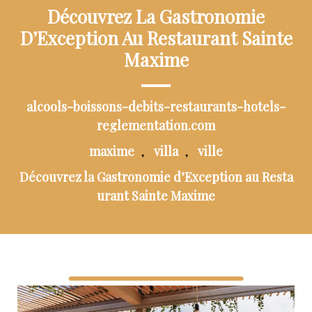
Découvrez La Gastronomie
D’Exception Au Restaurant Sainte
Maxime
alcools-boissons-debits-restaurants-hotels-
reglementation.com
maxime
villa
ville
,
,
Découvrez la Gastronomie d’Exception au Resta
urant Sainte Maxime