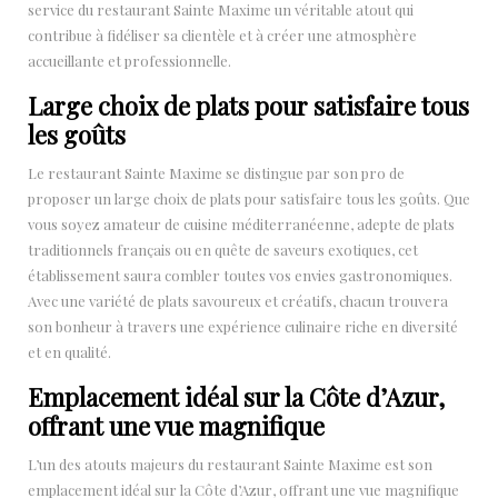
service du restaurant Sainte Maxime un véritable atout qui
contribue à fidéliser sa clientèle et à créer une atmosphère
accueillante et professionnelle.
Large choix de plats pour satisfaire tous
les goûts
Le restaurant Sainte Maxime se distingue par son pro de
proposer un large choix de plats pour satisfaire tous les goûts. Que
vous soyez amateur de cuisine méditerranéenne, adepte de plats
traditionnels français ou en quête de saveurs exotiques, cet
établissement saura combler toutes vos envies gastronomiques.
Avec une variété de plats savoureux et créatifs, chacun trouvera
son bonheur à travers une expérience culinaire riche en diversité
et en qualité.
Emplacement idéal sur la Côte d’Azur,
offrant une vue magnifique
L’un des atouts majeurs du restaurant Sainte Maxime est son
emplacement idéal sur la Côte d’Azur, offrant une vue magnifique