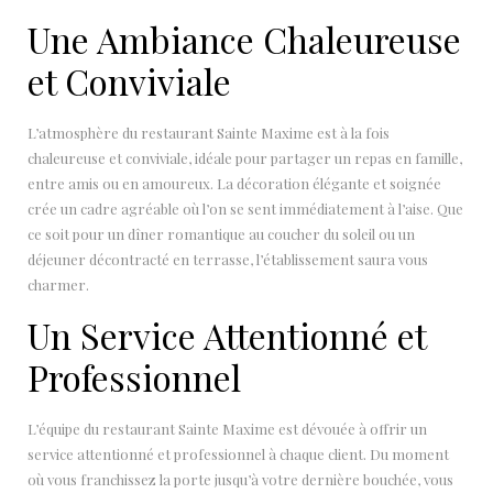
Une Ambiance Chaleureuse
et Conviviale
L’atmosphère du restaurant Sainte Maxime est à la fois
chaleureuse et conviviale, idéale pour partager un repas en famille,
entre amis ou en amoureux. La décoration élégante et soignée
crée un cadre agréable où l’on se sent immédiatement à l’aise. Que
ce soit pour un dîner romantique au coucher du soleil ou un
déjeuner décontracté en terrasse, l’établissement saura vous
charmer.
Un Service Attentionné et
Professionnel
L’équipe du restaurant Sainte Maxime est dévouée à offrir un
service attentionné et professionnel à chaque client. Du moment
où vous franchissez la porte jusqu’à votre dernière bouchée, vous