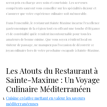
serez pris en charge avec soin et courtoisie. Les serveurs
compétents sauront vous conseiller sur les spécialités du jour et
s’assurer que votre expérience culinaire soit mémorable.
Dans l’ensemble, le restaurant Sainte Maxime incarne l’excellence
gastronomique de la région tout en offrant une touche d’élégance
et de convivialité qui le rendent incontournable pour tous les
amateurs de bonne cuisine. Que vous soyez résident local ou
visiteur de passage, ne manquez pas l’occasion de découvrir ce
joyau culinaire lors de votre prochaine escapade à Sainte-Maxime.
Les Atouts du Restaurant à
Sainte-Maxime : Un Voyage
Culinaire Méditerranéen
Cuisine créative mettant en valeur les saveurs
méditerranéennes