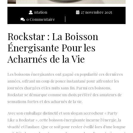
ntation
27 novembre 2025
0 Commentaire
Rockstar : La Boisson
Énergisante Pour les
Acharnés de la Vie
Les boissons énergisantes ont gagné en popularité ces dernières
années, offrant un coup de pouce instantané pour affronter les
journées chargées et les nuits sans fin. Parmi ces boissons,
Rockstar se démarque comme un choix préféré des amateurs de
sensations fortes et des acharnés de la vie.
Avec son emballage distinctif et son slogan accrocheur « Party
Like a Rockstar », cette boisson énergisante incarne l’énergie, la
vivacité et l’audace. Que ce soit pour rester éveillé lors d’une longue