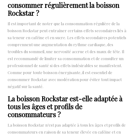
consommer régulièrement la boisson
Rockstar ?
Il est important de noter que la consommation régulière de la
boisson Rockstar peut entraîner certains effets secondaires liés à
sa teneur en caféine et en sucre. Les effets secondaires potentiels
comprennent une augmentation du rythme cardiaque, des
troubles du sommeil, une nervosité accrue et des maux de tête. Il
est recommandé de limiter sa consommation et de consulter un
professionnel de santé si des effets indésirables se manifestent.
Comme pour toute boisson énergisante, il est essentiel de
consommer Rockstar avec modération pour éviter tout impact
négatif sur la santé.
La boisson Rockstar est-elle adaptée à
tous les âges et profils de
consommateurs ?
La boisson Rockstar n’est pas adaptée à tous les âges et profils de
consommateurs en raison de sa teneur élevée en caféine et en