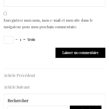
Enregistrer mon nom, mon e-mail et mon site dans le
navigateur pour mon prochain commentaire.
−
1
=
trois
Navigation
Article
Article Précédent
Précédent
de
Article
Article Suivant
l’article
Suivant
Rechercher