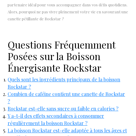
partenaire idéal pour vous accompagner dans vos défis quotidiens.
Alors, pourquoi ne pas vivre pleinement votre vie en savourant une
canette pétillante de Rockstar ?
Questions Fréquemment
Posées sur la Boisson
Énergisante Rockstar
Quels sont les ingrédients principaux de la boisson
Rockstar ?
Combien de caféine contient une canette de Rockstar
?
Rockstar est-elle sans sucre ou faible en calories ?
Y a-t-il des effets secondaires à consommer
régulièrement la boisson Rockstar ?
La boisson Rockstar est-elle adaptée à tous les âges et