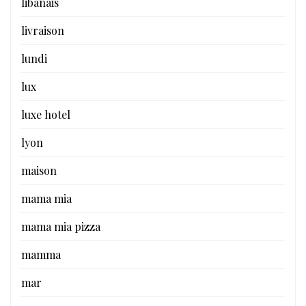
libanais
livraison
lundi
lux
luxe hotel
lyon
maison
mama mia
mama mia pizza
mamma
mar