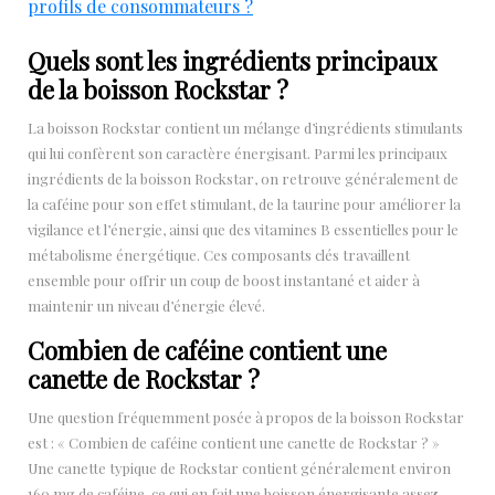
profils de consommateurs ?
Quels sont les ingrédients principaux
de la boisson Rockstar ?
La boisson Rockstar contient un mélange d’ingrédients stimulants
qui lui confèrent son caractère énergisant. Parmi les principaux
ingrédients de la boisson Rockstar, on retrouve généralement de
la caféine pour son effet stimulant, de la taurine pour améliorer la
vigilance et l’énergie, ainsi que des vitamines B essentielles pour le
métabolisme énergétique. Ces composants clés travaillent
ensemble pour offrir un coup de boost instantané et aider à
maintenir un niveau d’énergie élevé.
Combien de caféine contient une
canette de Rockstar ?
Une question fréquemment posée à propos de la boisson Rockstar
est : « Combien de caféine contient une canette de Rockstar ? »
Une canette typique de Rockstar contient généralement environ
160 mg de caféine, ce qui en fait une boisson énergisante assez