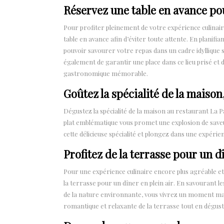
Réservez une table en avance pour
Pour profiter pleinement de votre expérience culinai
table en avance afin d’éviter toute attente. En planifia
pouvoir savourer votre repas dans un cadre idyllique 
également de garantir une place dans ce lieu prisé et 
gastronomique mémorable.
Goûtez la spécialité de la maison
Dégustez la spécialité de la maison au restaurant La P
plat emblématique vous promet une explosion de saveur
cette délicieuse spécialité et plongez dans une expérie
Profitez de la terrasse pour un dî
Pour une expérience culinaire encore plus agréable et
la terrasse pour un dîner en plein air. En savourant les d
de la nature environnante, vous vivrez un moment mag
romantique et relaxante de la terrasse tout en dégus