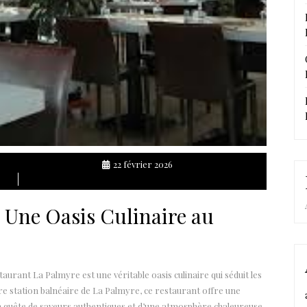
22 février 2026
 Une Oasis Culinaire au
taurant La Palmyre est une véritable oasis culinaire qui séduit les
èbre station balnéaire de La Palmyre, ce restaurant offre une
n quête de saveurs authentiques et d’une atmosphère chaleureuse.