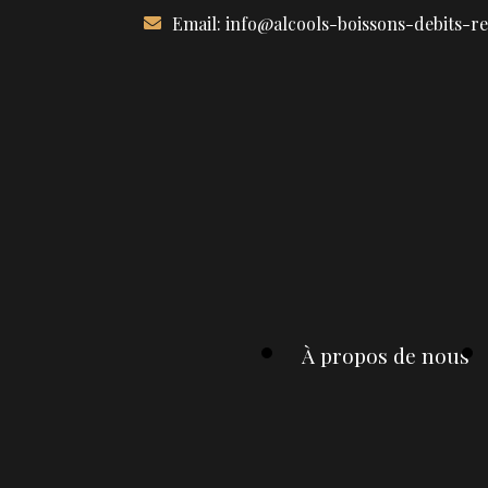
Aller
Email:
info@alcools-boissons-debits-r
au
contenu
À propos de nous