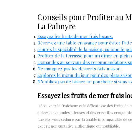
Conseils pour Profiter au M
La Palmyre
Essayez les fruits de mer frais locaux.
Réservez une table en avance pour éviter l’atte
Goûtez la spécialité de la maison, comme le pois
Profitez de la terrasse pour un dîner en plein a
Demandez au serveur des recommandations sur 
Ne manquez pas les desserts faits maison.
Explorez le menu du jour pour des plats saison
N’oubliez pas de laisser un pourboire si vous av
Essayez les fruits de mer frais lo
Découvrez la fraîcheur et la délicatesse des fruits d
iodées, des moules juteuses et des crevettes croquant
Laissez-vous séduire par la qualité incomparable de c
expérience gustative authentique et inoubliable.