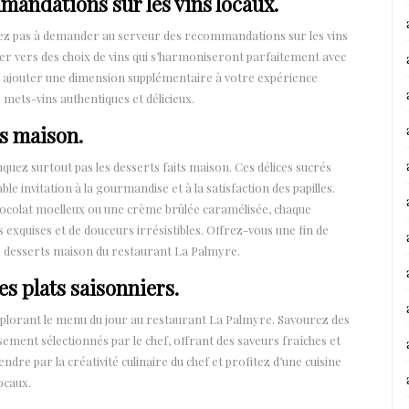
andations sur les vins locaux.
itez pas à demander au serveur des recommandations sur les vins
ider vers des choix de vins qui s’harmoniseront parfaitement avec
eut ajouter une dimension supplémentaire à votre expérience
mets-vins authentiques et délicieux.
ts maison.
quez surtout pas les desserts faits maison. Ces délices sucrés
ble invitation à la gourmandise et à la satisfaction des papilles.
 chocolat moelleux ou une crème brûlée caramélisée, chaque
exquises et de douceurs irrésistibles. Offrez-vous une fin de
s desserts maison du restaurant La Palmyre.
s plats saisonniers.
xplorant le menu du jour au restaurant La Palmyre. Savourez des
ement sélectionnés par le chef, offrant des saveurs fraîches et
endre par la créativité culinaire du chef et profitez d’une cuisine
ocaux.