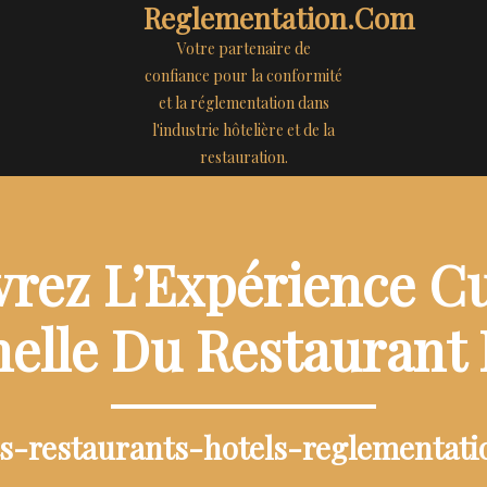
Reglementation.com
Votre partenaire de
confiance pour la conformité
et la réglementation dans
l'industrie hôtelière et de la
restauration.
rez L’Expérience Cu
elle Du Restaurant
ts-restaurants-hotels-reglementat