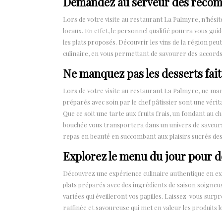
Demandez au serveur des recomm
Lors de votre visite au restaurant La Palmyre, n’hés
locaux. En effet, le personnel qualifié pourra vous gu
les plats proposés. Découvrir les vins de la région p
culinaire, en vous permettant de savourer des accords 
Ne manquez pas les desserts fai
Lors de votre visite au restaurant La Palmyre, ne man
préparés avec soin par le chef pâtissier sont une vérita
Que ce soit une tarte aux fruits frais, un fondant au
bouchée vous transportera dans un univers de saveurs 
repas en beauté en succombant aux plaisirs sucrés de
Explorez le menu du jour pour de
Découvrez une expérience culinaire authentique en e
plats préparés avec des ingrédients de saison soigneus
variées qui éveilleront vos papilles. Laissez-vous surpr
raffinée et savoureuse qui met en valeur les produits l