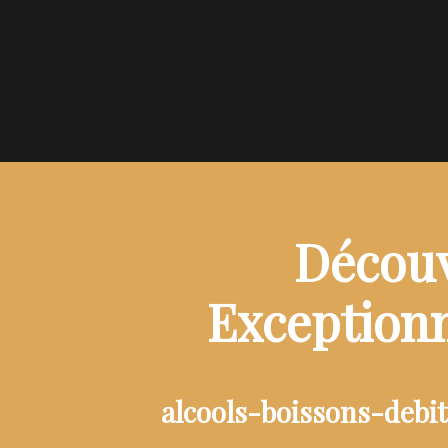
Découv
Exceptionn
alcools-boissons-debi