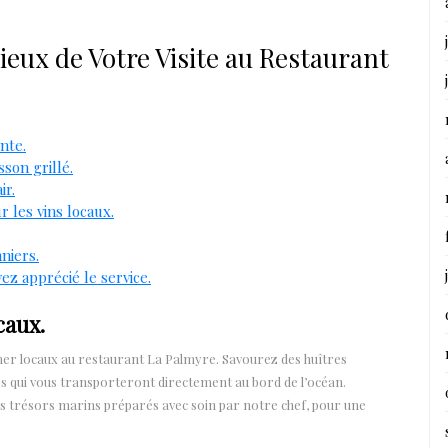
ieux de Votre Visite au Restaurant
nte.
son grillé.
ir.
les vins locaux.
niers.
ez apprécié le service.
caux.
e mer locaux au restaurant La Palmyre. Savourez des huîtres
es qui vous transporteront directement au bord de l’océan.
es trésors marins préparés avec soin par notre chef, pour une