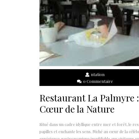
ntation
0 Commentaire
Restaurant La Palmyre :
Cœur de la Nature
Situé dans un cadre idyllique entre mer et forêt, le res
papilles et enchante les sens. Niché au cœur de la cél
expérience gastronomique inoubliable aux visiteurs e