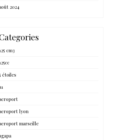
août 2024
Categories
125 cm3
125cc
5 étoiles
a1
aeroport
aeroport lyon
aeroport marseille
agapa