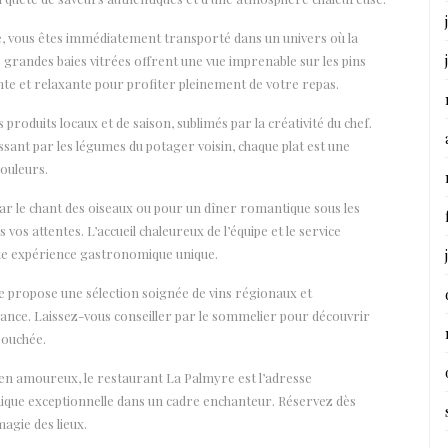
, vous êtes immédiatement transporté dans un univers où la
 grandes baies vitrées offrent une vue imprenable sur les pins
e et relaxante pour profiter pleinement de votre repas.
roduits locaux et de saison, sublimés par la créativité du chef.
sant par les légumes du potager voisin, chaque plat est une
couleurs.
ar le chant des oiseaux ou pour un dîner romantique sous les
vos attentes. L’accueil chaleureux de l’équipe et le service
tte expérience gastronomique unique.
re propose une sélection soignée de vins régionaux et
nce. Laissez-vous conseiller par le sommelier pour découvrir
bouchée.
 en amoureux, le restaurant La Palmyre est l’adresse
que exceptionnelle dans un cadre enchanteur. Réservez dès
agie des lieux.