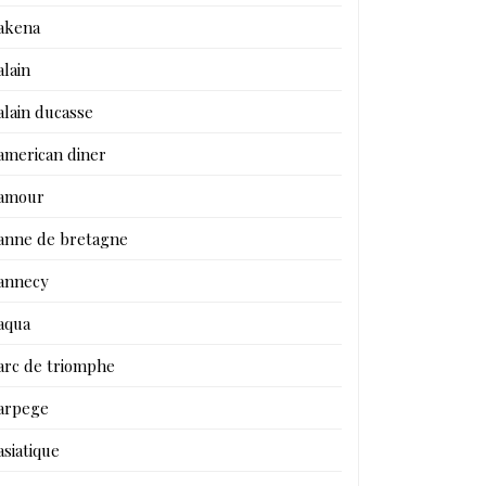
akena
alain
alain ducasse
american diner
amour
anne de bretagne
annecy
aqua
arc de triomphe
arpege
asiatique