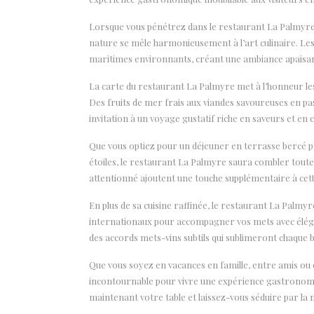
Lorsque vous pénétrez dans le restaurant La Palmyre
nature se mêle harmonieusement à l’art culinaire. Les
maritimes environnants, créant une ambiance apaisant
La carte du restaurant La Palmyre met à l’honneur les p
Des fruits de mer frais aux viandes savoureuses en pas
invitation à un voyage gustatif riche en saveurs et en 
Que vous optiez pour un déjeuner en terrasse bercé p
étoiles, le restaurant La Palmyre saura combler toutes 
attentionné ajoutent une touche supplémentaire à ce
En plus de sa cuisine raffinée, le restaurant La Palmy
internationaux pour accompagner vos mets avec éléga
des accords mets-vins subtils qui sublimeront chaque 
Que vous soyez en vacances en famille, entre amis ou
incontournable pour vivre une expérience gastronomi
maintenant votre table et laissez-vous séduire par la m