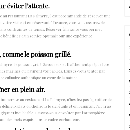
 éviter l’attente.
re au restaurant La Palmyre, il est recommandé de réserver une
nt votre visite et en réservant à l’avance, vous vous assurez de
sans contraintes de temps. Réserver à l’avance vous permet
de bénéficier d’un service optimal pour une expérience
, comme le poisson grillé.
almyre : le poisson grillé. Savoureux et fraîchement préparé, ce
s marines qui raviront vos papilles. Laissez-vous tenter par
nce culinaire authentique au cœur de la nature.
ner en plein air.
 immersive au restaurant La Palmyre, n’hésitez pas à profiter de
élicieux plats du chef sous le ciel étoilé et en respirant l’air frais
ique et inoubliable. Laissez-vous envoûter par l’atmosphère
tant des mets exquis dans ce cadre enchanteur.