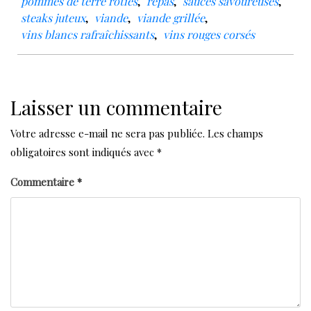
pommes de terre rôties
,
repas
,
sauces savoureuses
,
steaks juteux
,
viande
,
viande grillée
,
vins blancs rafraîchissants
,
vins rouges corsés
Laisser un commentaire
Votre adresse e-mail ne sera pas publiée.
Les champs
obligatoires sont indiqués avec
*
Commentaire
*