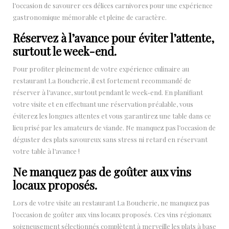
l’occasion de savourer ces délices carnivores pour une expérience
gastronomique mémorable et pleine de caractère.
Réservez à l’avance pour éviter l’attente,
surtout le week-end.
Pour profiter pleinement de votre expérience culinaire au
restaurant La Boucherie, il est fortement recommandé de
réserver à l’avance, surtout pendant le week-end. En planifiant
votre visite et en effectuant une réservation préalable, vous
éviterez les longues attentes et vous garantirez une table dans ce
lieu prisé par les amateurs de viande. Ne manquez pas l’occasion de
déguster des plats savoureux sans stress ni retard en réservant
votre table à l’avance !
Ne manquez pas de goûter aux vins
locaux proposés.
Lors de votre visite au restaurant La Boucherie, ne manquez pas
l’occasion de goûter aux vins locaux proposés. Ces vins régionaux
soigneusement sélectionnés complètent à merveille les plats à base