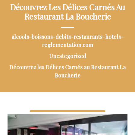
Découvrez Les Délices Carnés Au
Restaurant La Boucherie
alcools-boissons-debits-restaurants-hotels-
reglementation.com
Uncategorized
Découvrez les Délices Carnés au Restaurant La
Boucherie