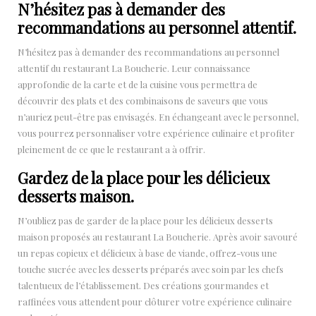
N’hésitez pas à demander des
recommandations au personnel attentif.
N’hésitez pas à demander des recommandations au personnel
attentif du restaurant La Boucherie. Leur connaissance
approfondie de la carte et de la cuisine vous permettra de
découvrir des plats et des combinaisons de saveurs que vous
n’auriez peut-être pas envisagés. En échangeant avec le personnel,
vous pourrez personnaliser votre expérience culinaire et profiter
pleinement de ce que le restaurant a à offrir.
Gardez de la place pour les délicieux
desserts maison.
N’oubliez pas de garder de la place pour les délicieux desserts
maison proposés au restaurant La Boucherie. Après avoir savouré
un repas copieux et délicieux à base de viande, offrez-vous une
touche sucrée avec les desserts préparés avec soin par les chefs
talentueux de l’établissement. Des créations gourmandes et
raffinées vous attendent pour clôturer votre expérience culinaire