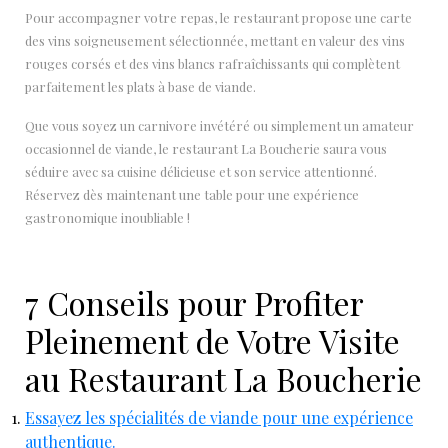
Pour accompagner votre repas, le restaurant propose une carte
des vins soigneusement sélectionnée, mettant en valeur des vins
rouges corsés et des vins blancs rafraîchissants qui complètent
parfaitement les plats à base de viande.
Que vous soyez un carnivore invétéré ou simplement un amateur
occasionnel de viande, le restaurant La Boucherie saura vous
séduire avec sa cuisine délicieuse et son service attentionné.
Réservez dès maintenant une table pour une expérience
gastronomique inoubliable !
7 Conseils pour Profiter
Pleinement de Votre Visite
au Restaurant La Boucherie
Essayez les spécialités de viande pour une expérience
authentique.