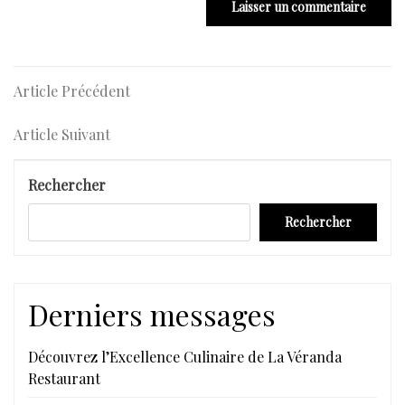
Navigation
Article
Article Précédent
Précédent
de
Article
Article Suivant
l’article
Suivant
Rechercher
Rechercher
Derniers messages
Découvrez l’Excellence Culinaire de La Véranda
Restaurant