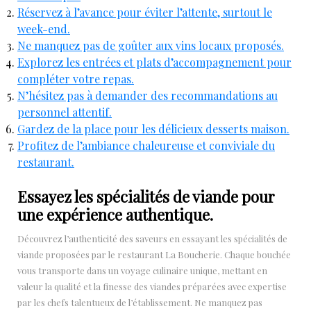
Réservez à l’avance pour éviter l’attente, surtout le
week-end.
Ne manquez pas de goûter aux vins locaux proposés.
Explorez les entrées et plats d’accompagnement pour
compléter votre repas.
N’hésitez pas à demander des recommandations au
personnel attentif.
Gardez de la place pour les délicieux desserts maison.
Profitez de l’ambiance chaleureuse et conviviale du
restaurant.
Essayez les spécialités de viande pour
une expérience authentique.
Découvrez l’authenticité des saveurs en essayant les spécialités de
viande proposées par le restaurant La Boucherie. Chaque bouchée
vous transporte dans un voyage culinaire unique, mettant en
valeur la qualité et la finesse des viandes préparées avec expertise
par les chefs talentueux de l’établissement. Ne manquez pas