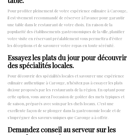
table.
Pour profiter pleinement de votre expérience culinaire à Carouge,
il est vivement recommandé de réserver à l’avance pour garantir
une table dans le restaurant de votre choix. En raison de la
popularité des établissements gastronomiques de la ville, planifier
votre visite en réservant préalablement vous permettra d’éviter
les déceptions et de savourer votre repas en toute sérénité.
Essayez les plats du jour pour découvrir
des spécialités locales.
Pour découvrir des spécialités locales et savourer une expérience
culinaire authentique à Carouge, n’hésitez pas à essayer les plats
du jour proposés par les restaurants de la région. En optant pour
cette option, vous aurez l’occasion de goûter des mets typiques et
de saison, préparés avec soin par les chefs locaux. C’est une
excellente façon de se plonger dans la gastronomie locale et de
s’imprégner des saveurs uniques que Carouge a à offrir.
Demandez conseil au serveur sur les