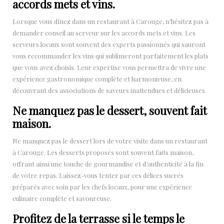
accords mets et vins.
Lorsque vous dînez dans un restaurant à Carouge, n’hésitez pas à
demander conseil au serveur sur les accords mets et vins. Les
serveurs locaux sont souvent des experts passionnés qui sauront
vous recommander les vins qui sublimeront parfaitement les plats
que vous avez choisis. Leur expertise vous permettra de vivre une
expérience gastronomique complète et harmonieuse, en
découvrant des associations de saveurs inattendues et délicieuses.
Ne manquez pas le dessert, souvent fait
maison.
Ne manquez pas le dessert lors de votre visite dans un restaurant
à Carouge. Les desserts proposés sont souvent faits maison,
offrant ainsi une touche de gourmandise et d’authenticité à la fin
de votre repas. Laissez-vous tenter par ces délices sucrés
préparés avec soin par les chefs locaux, pour une expérience
culinaire complète et savoureuse.
Profitez de la terrasse si le temps le