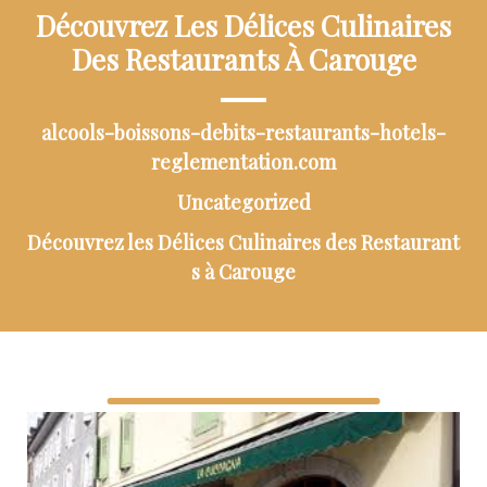
Découvrez Les Délices Culinaires
Des Restaurants À Carouge
alcools-boissons-debits-restaurants-hotels-
reglementation.com
Uncategorized
Découvrez les Délices Culinaires des Restaurant
s à Carouge