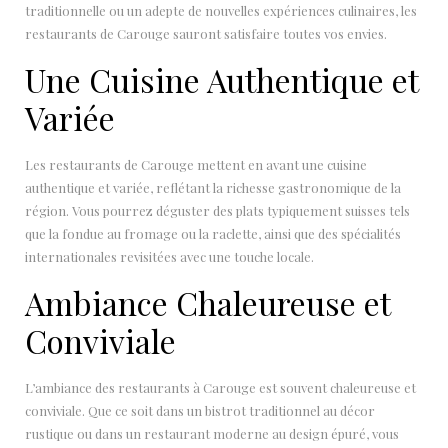
traditionnelle ou un adepte de nouvelles expériences culinaires, les
restaurants de Carouge sauront satisfaire toutes vos envies.
Une Cuisine Authentique et
Variée
Les restaurants de Carouge mettent en avant une cuisine
authentique et variée, reflétant la richesse gastronomique de la
région. Vous pourrez déguster des plats typiquement suisses tels
que la fondue au fromage ou la raclette, ainsi que des spécialités
internationales revisitées avec une touche locale.
Ambiance Chaleureuse et
Conviviale
L’ambiance des restaurants à Carouge est souvent chaleureuse et
conviviale. Que ce soit dans un bistrot traditionnel au décor
rustique ou dans un restaurant moderne au design épuré, vous