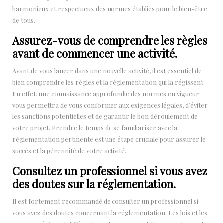
harmonieux et respectueux des normes établies pour le bien-être
de tous.
Assurez-vous de comprendre les règles
avant de commencer une activité.
Avant de vous lancer dans une nouvelle activité, il est essentiel de
bien comprendre les règles et la réglementation qui la régissent.
En effet, une connaissance approfondie des normes en vigueur
vous permettra de vous conformer aux exigences légales, d’éviter
les sanctions potentielles et de garantir le bon déroulement de
votre projet. Prendre le temps de se familiariser avec la
réglementation pertinente est une étape cruciale pour assurer le
succès et la pérennité de votre activité.
Consultez un professionnel si vous avez
des doutes sur la réglementation.
Il est fortement recommandé de consulter un professionnel si
vous avez des doutes concernant la réglementation. Les lois et les