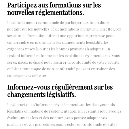
Participez aux formations sur les
nouvelles réglementations.
Il est fortement recommandé de participer aux formations
portant sur les nouvelles réglementations en vigueur. En effet, ces
sessions de formation offrent une opportunité précieuse pour
comprendre en profondeur les changements législatifs, les
exigences mises à jour et les bonnes pratiques à adopter. En
restant informé et formé sur les évolutions réglementaires, vous
serez mieux préparé pour assurer la conformité de votre activité
et éviter tout risque de non-conformité pouvant entraîner des
conséquences néfastes.
Informez-vous régulièrement sur les
changements législatifs.
Il est crucial de s’informer régulièrement sur les changements
législatifs en matière de réglementation. En restant à jour avec les
évolutions des lois et des normes, vous pouvez adapter vos
pratiques et vos procédures pour rester en conformité et éviter