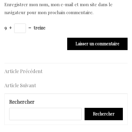
Enregistrer mon nom, mon e-mail et mon site dans le
navigateur pour mon prochain commentaire.
9
+
=
treize
Navigation
Article
Article Précédent
Précédent
de
Article
Article Suivant
l’article
Suivant
Rechercher
Rechercher