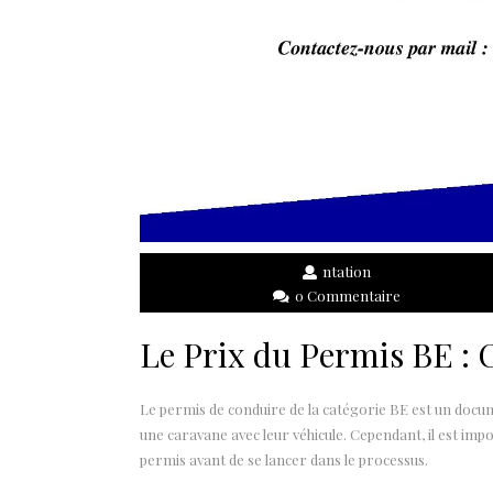
ntation
0 Commentaire
Le Prix du Permis BE : 
Le permis de conduire de la catégorie BE est un docu
une caravane avec leur véhicule. Cependant, il est imp
permis avant de se lancer dans le processus.