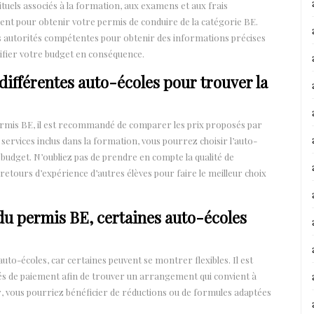
ituels associés à la formation, aux examens et aux frais
ent pour obtenir votre permis de conduire de la catégorie BE.
s autorités compétentes pour obtenir des informations précises
anifier votre budget en conséquence.
différentes auto-écoles pour trouver la
permis BE, il est recommandé de comparer les prix proposés par
 services inclus dans la formation, vous pourrez choisir l’auto-
 budget. N’oubliez pas de prendre en compte la qualité de
 retours d’expérience d’autres élèves pour faire le meilleur choix
 du permis BE, certaines auto-écoles
auto-écoles, car certaines peuvent se montrer flexibles. Il est
ités de paiement afin de trouver un arrangement qui convient à
, vous pourriez bénéficier de réductions ou de formules adaptées