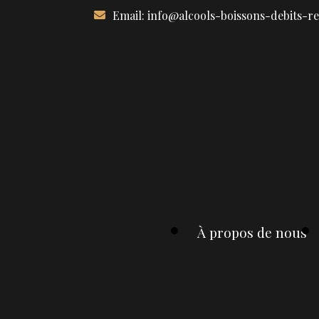
Aller
Email:
info@alcools-boissons-debits-r
au
contenu
À propos de nous