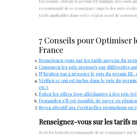
En résumé, obtenir le permis BE implique des coûts qui 
recommandé de se renseigner auprès des auto-écoles
tarifs applicables dans votre région avant de commen
7 Conseils pour Optimiser l
France
Renseignez-vous sur les tarifs moyens du perm
Comparez les prix proposés par différentes aut
N’hésitez pas à négocier le prix du permis BE, 
Vérifiez ce qui est inclus dans le prix du permi
etc.).
Évitez les offres trop alléchantes à des prix trè
Demandez s’il est possible de payer en plusieur
Soyez attentif aux éventuelles promotions ou 
Renseignez-vous sur les tarifs 
Il est fortement recommandé de se renseigner sur le