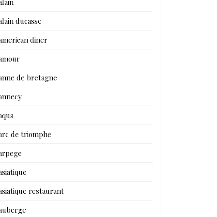
alain
alain ducasse
american diner
amour
anne de bretagne
annecy
aqua
arc de triomphe
arpege
asiatique
asiatique restaurant
auberge