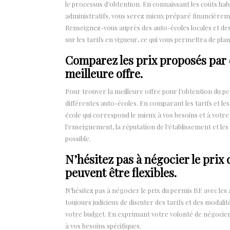
le processus d’obtention. En connaissant les coûts hab
administratifs, vous serez mieux préparé financièrem
Renseignez-vous auprès des auto-écoles locales et de
sur les tarifs en vigueur, ce qui vous permettra de pl
Comparez les prix proposés par 
meilleure offre.
Pour trouver la meilleure offre pour l’obtention du 
différentes auto-écoles. En comparant les tarifs et les
école qui correspond le mieux à vos besoins et à votre
l’enseignement, la réputation de l’établissement et les
possible.
N’hésitez pas à négocier le prix
peuvent être flexibles.
N’hésitez pas à négocier le prix du permis BE avec les 
toujours judicieux de discuter des tarifs et des modal
votre budget. En exprimant votre volonté de négocier
à vos besoins spécifiques.