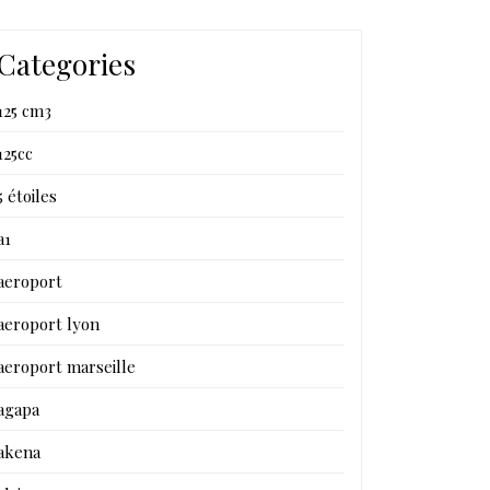
Categories
125 cm3
125cc
5 étoiles
a1
aeroport
aeroport lyon
aeroport marseille
agapa
akena