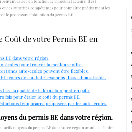
peuvent varier en fonction de plusieurs facteurs. Il est
 et des autorités compétentes pour connaître précisément les
cer le processus d’obtention du permis BE.
e Coût de votre Permis BE en
is BE dans votre région.
o-écoles pour trouver la meilleure offre.
certaines auto-écoles peuvent être flexibles.
s BE (cours de conduite, examens, frais administratifs,
s bas, la qualité de la formation peut en pâtir.
s fois pour étaler le coût du permis BE.
réductions temporaires proposées par les auto-écoles.
moyens du permis BE dans votre région.
s tarifs moyens du permis BE dans votre région avant de débuter