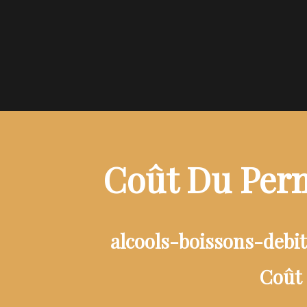
Coût Du Perm
alcools-boissons-debi
Coût 