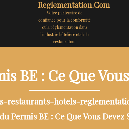
Reglementation.com
Votre partenaire de
confiance pour la conformité
et la réglementation dans
l'industrie hôtelière et de la
restauration.
is BE : Ce Que Vous
ts-restaurants-hotels-reglementat
du Permis BE : Ce Que Vous Devez 