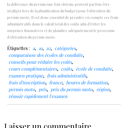
la délivrance du permis une fois obtenu, peuvent parfois être
négligés lors de la planification du budget pour l’obtention du
permis moto. Il est donc essentiel de prendre en compte ces frais
administratifs dans le calcul total des coûts afin d’éviter les
surprises financières et de planifier adéquatement le processus
d’obtention du permis moto.
Étiquettes :
a
,
a1
,
a2
,
catégories
,
comparaison des écoles de conduite
,
conseils pour réduire les coûts
,
cours complémentaires
,
coûts
,
école de conduite
,
examen pratique
,
frais administratifs
,
frais d'inscription
,
france
,
heures de formation
,
permis moto
,
prix
,
prix du permis moto
,
région
,
réussir rapidement l'examen
Laisser un commentaire