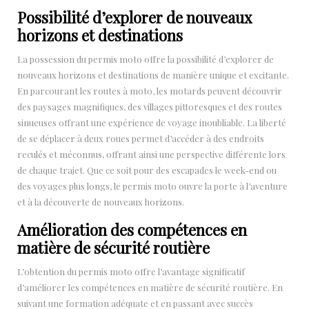
Possibilité d’explorer de nouveaux
horizons et destinations
La possession du permis moto offre la possibilité d’explorer de
nouveaux horizons et destinations de manière unique et excitante.
En parcourant les routes à moto, les motards peuvent découvrir
des paysages magnifiques, des villages pittoresques et des routes
sinueuses offrant une expérience de voyage inoubliable. La liberté
de se déplacer à deux roues permet d’accéder à des endroits
reculés et méconnus, offrant ainsi une perspective différente lors
de chaque trajet. Que ce soit pour des escapades le week-end ou
des voyages plus longs, le permis moto ouvre la porte à l’aventure
et à la découverte de nouveaux horizons.
Amélioration des compétences en
matière de sécurité routière
L’obtention du permis moto offre l’avantage significatif
d’améliorer les compétences en matière de sécurité routière. En
suivant une formation adéquate et en passant avec succès