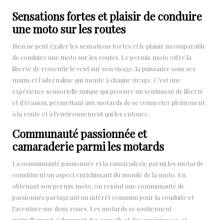
Sensations fortes et plaisir de conduire
une moto sur les routes
Rien ne peut égaler les sensations fortes et le plaisir incomparable
de conduire une moto sur les routes. Le permis moto offre la
liberté de ressentir le vent sur son visage, la puissance sous ses
mains et l’adrénaline qui monte à chaque virage. C’est une
expérience sensorielle unique qui procure un sentiment de liberté
et d’évasion, permettant aux motards de se connecter pleinement
à la route et à l’environnement qui les entoure.
Communauté passionnée et
camaraderie parmi les motards
La communauté passionnée et la camaraderie parmi les motards
constituent un aspect enrichissant du monde de la moto. En
obtenant son permis moto, on rejoint une communauté de
passionnés partageant un intérêt commun pour la conduite et
l’aventure sur deux roues. Les motards se soutiennent
mutuellement, échangent des conseils et des expériences, et