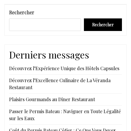
l’article
Suivant
Rechercher
Rechercher
Derniers messages
Découvrez l’Expérience Unique des Hôtels Capsules
Découvrez l’Excellence Culinaire de La Véranda
Restaurant
Plaisirs Gourmands au Dîner Restaurant
Passer le Permis Bateau : Naviguer en Toute Légalité
sur les Eaux
Coût du Permis Bateau Côtier : Ce Que Vous Devez