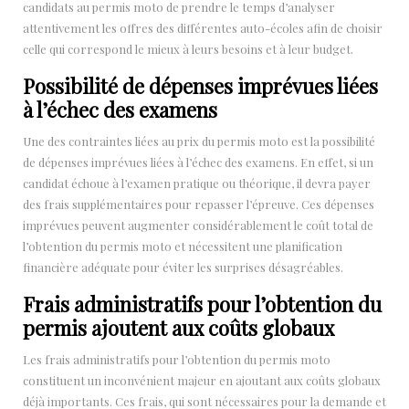
candidats au permis moto de prendre le temps d’analyser
attentivement les offres des différentes auto-écoles afin de choisir
celle qui correspond le mieux à leurs besoins et à leur budget.
Possibilité de dépenses imprévues liées
à l’échec des examens
Une des contraintes liées au prix du permis moto est la possibilité
de dépenses imprévues liées à l’échec des examens. En effet, si un
candidat échoue à l’examen pratique ou théorique, il devra payer
des frais supplémentaires pour repasser l’épreuve. Ces dépenses
imprévues peuvent augmenter considérablement le coût total de
l’obtention du permis moto et nécessitent une planification
financière adéquate pour éviter les surprises désagréables.
Frais administratifs pour l’obtention du
permis ajoutent aux coûts globaux
Les frais administratifs pour l’obtention du permis moto
constituent un inconvénient majeur en ajoutant aux coûts globaux
déjà importants. Ces frais, qui sont nécessaires pour la demande et