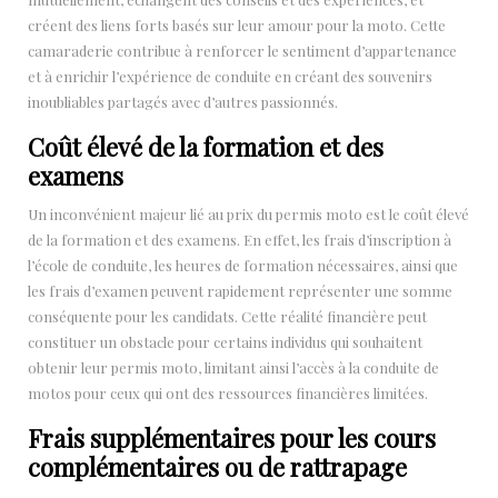
créent des liens forts basés sur leur amour pour la moto. Cette
camaraderie contribue à renforcer le sentiment d’appartenance
et à enrichir l’expérience de conduite en créant des souvenirs
inoubliables partagés avec d’autres passionnés.
Coût élevé de la formation et des
examens
Un inconvénient majeur lié au prix du permis moto est le coût élevé
de la formation et des examens. En effet, les frais d’inscription à
l’école de conduite, les heures de formation nécessaires, ainsi que
les frais d’examen peuvent rapidement représenter une somme
conséquente pour les candidats. Cette réalité financière peut
constituer un obstacle pour certains individus qui souhaitent
obtenir leur permis moto, limitant ainsi l’accès à la conduite de
motos pour ceux qui ont des ressources financières limitées.
Frais supplémentaires pour les cours
complémentaires ou de rattrapage