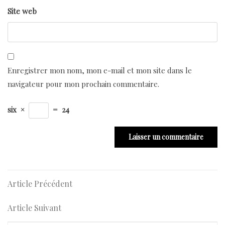
Site web
Enregistrer mon nom, mon e-mail et mon site dans le
navigateur pour mon prochain commentaire.
six
×
=
24
Navigation
Article
Article Précédent
Précédent
de
Article
Article Suivant
l’article
Suivant