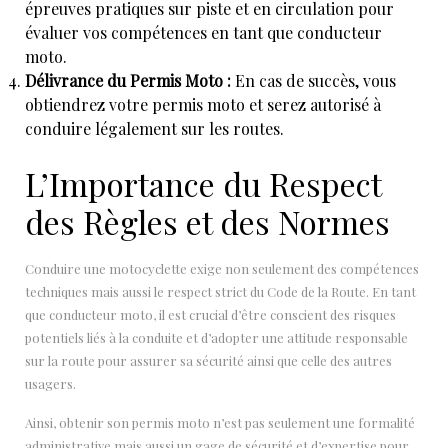
épreuves pratiques sur piste et en circulation pour
évaluer vos compétences en tant que conducteur
moto.
Délivrance du Permis Moto :
En cas de succès, vous
obtiendrez votre permis moto et serez autorisé à
conduire légalement sur les routes.
L’Importance du Respect
des Règles et des Normes
Conduire une motocyclette exige non seulement des compétences
techniques mais aussi le respect strict du Code de la Route. En tant
que conducteur moto, il est crucial d’être conscient des risques
potentiels liés à la conduite et d’adopter une attitude responsable
sur la route pour assurer sa sécurité ainsi que celle des autres
usagers.
Ainsi, obtenir son permis moto n’est pas seulement une formalité
administrative mais aussi un gage de sécurité et d’expertise pour