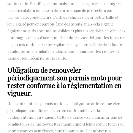
sur la route. En effet, les motards sont plus exposés aux dangers
de la circulation en raison de leur manque de protection par
rapport aux conducteurs d’autres véhicules. Leur petite taille et
leur agilité peuvent parfois être des atouts, mais cela signifie
également qu’ils sont moins visibles et plus susceptibles de subir des
dommages en cas d’accident. Il est donc essentiel pour les titulaires
du permis moto de rester vigilants, respecter le Code de la Route
et adopter une conduite prudente pour minimiser les risques et
assurer leur sécurité sur la route.
Obligation de renouveler
périodiquement son permis moto pour
rester conforme à la réglementation en
vigueur.
Une contrainte du permis moto est l’obligation de le renouveler
périodiquement afin de rester en conformité avec la
réglementation en vigueur. Cette exigence vise à garantir que les
conducteurs de motocyclettes maintiennent leurs compétences et
connaissances actualisées, contribuant ainsi à renforcer la