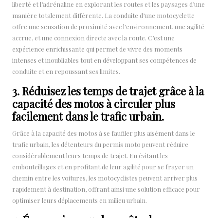
liberté et l’adrénaline en explorant les routes et les paysages d’une
manière totalement différente. La conduite d’une motocyclette
offre une sensation de proximité avec l’environnement, une agilité
accrue, et une connexion directe avec la route. C’est une
expérience enrichissante qui permet de vivre des moments
intenses et inoubliables tout en développant ses compétences de
conduite et en repoussant ses limites.
3. Réduisez les temps de trajet grâce à la
capacité des motos à circuler plus
facilement dans le trafic urbain.
Grâce à la capacité des motos à se faufiler plus aisément dans le
trafic urbain, les détenteurs du permis moto peuvent réduire
considérablement leurs temps de trajet. En évitant les
embouteillages et en profitant de leur agilité pour se frayer un
chemin entre les voitures, les motocyclistes peuvent arriver plus
rapidement à destination, offrant ainsi une solution efficace pour
optimiser leurs déplacements en milieu urbain.