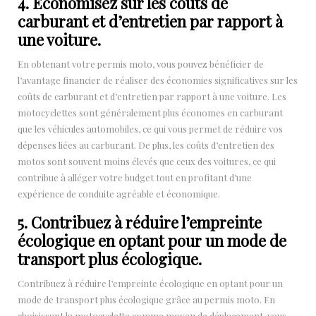
4. Économisez sur les coûts de
carburant et d’entretien par rapport à
une voiture.
En obtenant votre permis moto, vous pouvez bénéficier de
l’avantage financier de réaliser des économies significatives sur les
coûts de carburant et d’entretien par rapport à une voiture. Les
motocyclettes sont généralement plus économes en carburant
que les véhicules automobiles, ce qui vous permet de réduire vos
dépenses liées au carburant. De plus, les coûts d’entretien des
motos sont souvent moins élevés que ceux des voitures, ce qui
contribue à alléger votre budget tout en profitant d’une
expérience de conduite agréable et économique.
5. Contribuez à réduire l’empreinte
écologique en optant pour un mode de
transport plus écologique.
Contribuez à réduire l’empreinte écologique en optant pour un
mode de transport plus écologique grâce au permis moto. En
choisissant la motocyclette comme moyen de déplacement, vous