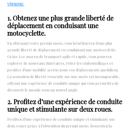
vigueur.
1. Obtenez une plus grande liberté de
déplacement en conduisant une
motocyclette.
En obtenant votre permis moto, vous bénéficierez d’une plus
grande liberté de déplacement en conduisant une motocyclette.
Grâce à ce moyen de transport agile et rapide, vous pourrez
explorer de nouveaux itinéraires, éviter les embouteillages et
profiter d’une mobilité accrue pour vos déplacements quotidiens.
La sensation de liberté ressentie sur une moto est incomparable,
offrant une expérience de conduite unique qui vous permettra de
découvrir le monde sous un nouvel angle.
2. Profitez d’une expérience de conduite
unique et stimulante sur deux roues.
Profitez d’une expérience de conduite unique et stimulante sur
deux roues grâce à l’obtention du permis moto. Ressentez la