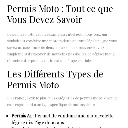
Permis Moto : Tout ce que
Vous Devez Savoir
Le permis moto est un sésame essentiel pour tous ceux qui
souhaitent conduire une motocyclette en toute légalité. Que vous
soyez un passionné de deux-roues ou que vous envisagiez
simplement d’explorer de nouvelles possibilités de déplacement,
obtenir votre permis moto est une étape cruciale.
Les Différents Types de
Permis Moto
En France, il existe plusieurs catégories de permis moto, chacune
correspondant à un type spécifique de motocyclette :
Permis A1 :
Permet de conduire une motocyclette
légère dès l’âge de 16 ans.