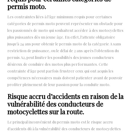
permis moto.
Les contraintes liées à l’âge minimum requis pour certaines
catégories de permis moto peuvent représenter un obstacle pour
les passionnés de moto qui souhaitent accéder à des motocyclettes
plus puissantes dès un jeune âge. En effet, l’attente obligatoire
jusqu’à 24 ans pour obtenir le permis moto de la catégorie A sans
restriction de puissance, ou le délai de 2 ans après l’obtention du
permis A2, peut limiter les possibilités des jeunes conducteurs
désireux de conduire des motos plus performantes. Cette
contrainte d’âge peut parfois frustrer ceux qui ont acquis les
compétences nécessaires mais doivent patienter avant de pouvoir
profiter pleinement de leur passion pour la conduite moto.
Risque accru d’accidents en raison de la
vulnérabilité des conducteurs de
motocyclettes sur la route.
Le principal inconvénient du permis moto est le risque accru
d’accidents dû à la vulnérabilité des conducteurs de motocyclettes