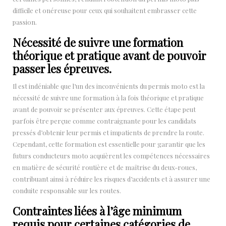
difficile et onéreuse pour ceux qui souhaitent embrasser cette
passion.
Nécessité de suivre une formation
théorique et pratique avant de pouvoir
passer les épreuves.
Il est indéniable que l’un des inconvénients du permis moto est la
nécessité de suivre une formation à la fois théorique et pratique
avant de pouvoir se présenter aux épreuves. Cette étape peut
parfois être perçue comme contraignante pour les candidats
pressés d’obtenir leur permis et impatients de prendre la route.
Cependant, cette formation est essentielle pour garantir que les
futurs conducteurs moto acquièrent les compétences nécessaires
en matière de sécurité routière et de maîtrise du deux-roues,
contribuant ainsi à réduire les risques d’accidents et à assurer une
conduite responsable sur les routes.
Contraintes liées à l’âge minimum
requis pour certaines catégories de