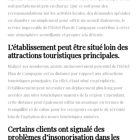
soit parfaitement pris en charge. Que ce soit pour des
recommandations sur les activités locales, des demandes spéciales
en chambre ou simplement pour offrir un accueil chaleureux, le
service impeccable de l’Hôtel Plan de Campagne contribue à créer
une atmosphère accueillante et propice à la détente.
L’établissement peut être situé loin des
attractions touristiques principales.
Malgré ses nombreux atouts, un inconvénient potentiel de l’Hôtel
Plan de Campagne est sa distance par rapport aux attractions
touristiques principales. En effet, étant situé en périphérie,
l’établissement peut nécessiter un déplacement plus long pour
accéder aux sites touristiques majeurs de la région. Cependant,
cette distance peut également offrir un avantage en termes de
tranquillité et de calme pour les voyageurs en quête de sérénité
loin de l’agitation des zones touristiques animées.
Certains clients ont signalé des
problèmes d’insonorisation dans les