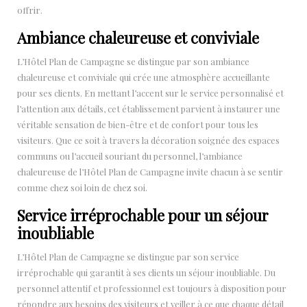
offrir.
Ambiance chaleureuse et conviviale
L’Hôtel Plan de Campagne se distingue par son ambiance
chaleureuse et conviviale qui crée une atmosphère accueillante
pour ses clients. En mettant l’accent sur le service personnalisé et
l’attention aux détails, cet établissement parvient à instaurer une
véritable sensation de bien-être et de confort pour tous les
visiteurs. Que ce soit à travers la décoration soignée des espaces
communs ou l’accueil souriant du personnel, l’ambiance
chaleureuse de l’Hôtel Plan de Campagne invite chacun à se sentir
comme chez soi loin de chez soi.
Service irréprochable pour un séjour
inoubliable
L’Hôtel Plan de Campagne se distingue par son service
irréprochable qui garantit à ses clients un séjour inoubliable. Du
personnel attentif et professionnel est toujours à disposition pour
répondre aux besoins des visiteurs et veiller à ce que chaque détail