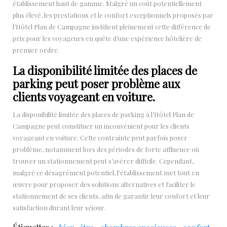
établissement haut de gamme. Malgré un coût potentiellement
plus élevé, les prestations et le confort exceptionnels proposés par
l’Hôtel Plan de Campagne justifient pleinement cette différence de
prix pour les voyageurs en quête d’une expérience hôtelière de
premier ordre.
La disponibilité limitée des places de
parking peut poser problème aux
clients voyageant en voiture.
La disponibilité limitée des places de parking à l’Hôtel Plan de
Campagne peut constituer un inconvénient pour les clients
voyageant en voiture. Cette contrainte peut parfois poser
problème, notamment lors des périodes de forte affluence où
trouver un stationnement peut s’avérer difficile. Cependant,
malgré ce désagrément potentiel, l’établissement met tout en
œuvre pour proposer des solutions alternatives et faciliter le
stationnement de ses clients, afin de garantir leur confort et leur
satisfaction durant leur séjour.