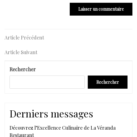
Navigation
Article
Article Précédent
Précédent
de
Article
Article Suivant
l’article
Suivant
Rechercher
Rechercher
Derniers messages
Découvrez l’Excellence Culinaire de La Véranda
Restaurant