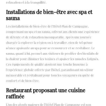
relaxation et à la tranquillité.
Installations de bien-être avec spa et
sauna
Les installations de bien-être de l’Hôtel Plan de Campagne,
comprenant un spa et un sauna, offrent aux clients une expérience
de détente et de relaxation incomparable. Après une journée
chargée à explorer la région ou à travailler, rien de tel qu’une
séance apaisante au spa pour se ressourcer et se revitaliser. Le
sauna, quant à lui, permet aux visiteurs de profiter des bienfaits de
la chaleur pour éliminer les toxines et apaiser les muscles fatigués.
Ces équipements de qualité ajoutent une touche luxueuse à
l’expérience globale offerte par l’hôtel, garantissant un séjour
mémorable et revitalisant pour tous les voyageurs en quête de
confort et de bien-être.
Restaurant proposant une cuisine
raffinée
L’un des atouts majeurs de l’Hôtel Plan de Campagne est son