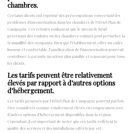
chambres.
Certains clients ont exprimé des préoccupations concernant les
problèmes d’insonorisation dans les chambres de l’Hôtel Plan de
Campagne. Ces retours soulignent que le niveau de bruit
provenant des couloirs ou des chambres voisines peut perturber la
tranquillité des occupants. Bien que l’établissement offre un cadre
luxueux et confortable, l’amélioration de l’insonorisation pourrait
contribuer à garantir un séjour plus paisible et reposant pour tous
les clients.
Les tarifs peuvent être relativement
élevés par rapport à d’autres options
d’hébergement.
Les tarifs proposés par l’Hôtel Plan de Campagne peuvent parfois
être considérés comme relativement élevés en comparaison avec
d’autres options d’hébergement disponibles dans la région.
Cependant, il est important de noter que ces tarifs reflètent la
qualité des services et des installations offerts par cet