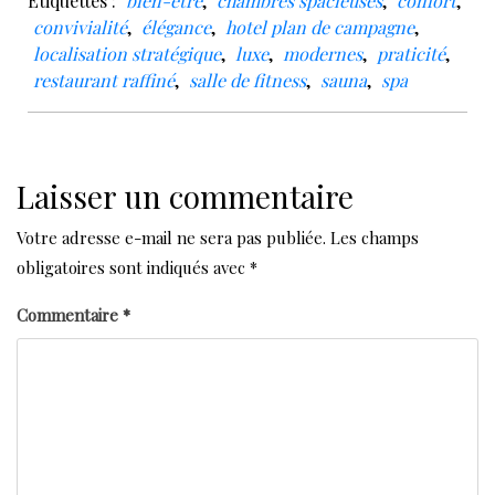
Étiquettes :
bien-être
,
chambres spacieuses
,
confort
,
convivialité
,
élégance
,
hotel plan de campagne
,
localisation stratégique
,
luxe
,
modernes
,
praticité
,
restaurant raffiné
,
salle de fitness
,
sauna
,
spa
Laisser un commentaire
Votre adresse e-mail ne sera pas publiée.
Les champs
obligatoires sont indiqués avec
*
Commentaire
*