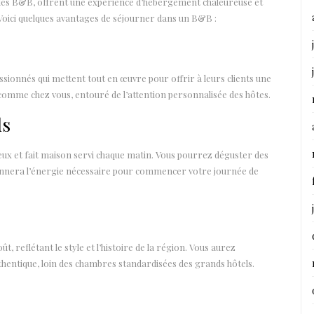
és B&B, offrent une expérience d’hébergement chaleureuse et
 Voici quelques avantages de séjourner dans un B&B :
ionnés qui mettent tout en œuvre pour offrir à leurs clients une
 comme chez vous, entouré de l’attention personnalisée des hôtes.
ds
ieux et fait maison servi chaque matin. Vous pourrez déguster des
 donnera l’énergie nécessaire pour commencer votre journée de
reflétant le style et l’histoire de la région. Vous aurez
hentique, loin des chambres standardisées des grands hôtels.