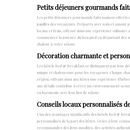
Petits déjeuners gourmands fai
Les petits déjeuners gourmands faits maison offerts d
papilles des voyageurs. Préparés avec soin et amour p
locaux et frais, offrant ainsi une expérience culinaire 
commencer la journée du bon pied en dégustant des met
chaleur à votre séjour.
Décoration charmante et person
Les hôtels Bed & Breakfast se distinguent par leur 
unique et chaleureuse pour les voyageurs. Chaque chamb
région, offrant ainsi aux hôtes une expérience d’hébe
aux détails contribue à créer un environnement accueil
en harmonie avec leur lieu de séjour.
Conseils locaux personnalisés de
L’un des avantages significatifs des hôtels Bed & Breakf
personnalisés de la part des hôtes. Grâce à leur conna
recommander des lieux insolites, des activités authent