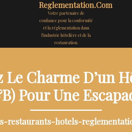
Reglementation.com
Votre partenaire de
confiance pour la conformité
et la réglementation dans
l'industrie hôtelière et de la
restauration.
 Le Charme D’un H
&B) Pour Une Escapad
ts-restaurants-hotels-reglementat