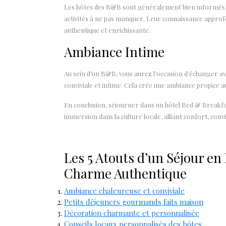
Les hôtes des B&B sont généralement bien informés su
activités à ne pas manquer. Leur connaissance approf
authentique et enrichissante.
Ambiance Intime
Au sein d’un B&B, vous aurez l’occasion d’échanger a
conviviale et intime. Cela crée une ambiance propice 
En conclusion, séjourner dans un hôtel Bed & Breakfas
immersion dans la culture locale, alliant confort, conviv
Les 5 Atouts d’un Séjour en 
Charme Authentique
Ambiance chaleureuse et conviviale
Petits déjeuners gourmands faits maison
Décoration charmante et personnalisée
Conseils locaux personnalisés des hôtes