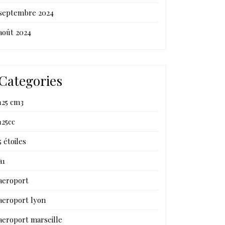
septembre 2024
août 2024
Categories
125 cm3
125cc
5 étoiles
a1
aeroport
aeroport lyon
aeroport marseille