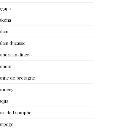
agapa
akena
alain
alain ducasse
american diner
amour
anne de bretagne
annecy
aqua
arc de triomphe
arpege