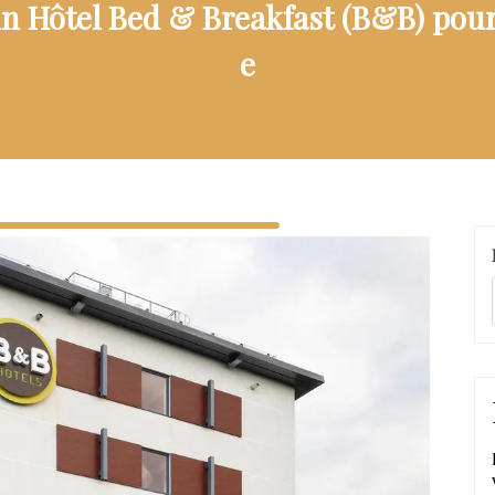
n Hôtel Bed & Breakfast (B&B) pour
e