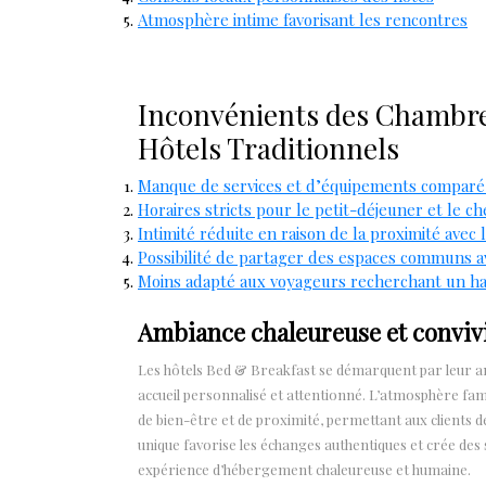
Atmosphère intime favorisant les rencontres
Inconvénients des Chambre
Hôtels Traditionnels
Manque de services et d’équipements comparé à 
Horaires stricts pour le petit-déjeuner et le c
Intimité réduite en raison de la proximité avec l
Possibilité de partager des espaces communs a
Moins adapté aux voyageurs recherchant un hau
Ambiance chaleureuse et conviv
Les hôtels Bed & Breakfast se démarquent par leur am
accueil personnalisé et attentionné. L’atmosphère fam
de bien-être et de proximité, permettant aux clients d
unique favorise les échanges authentiques et crée de
expérience d’hébergement chaleureuse et humaine.