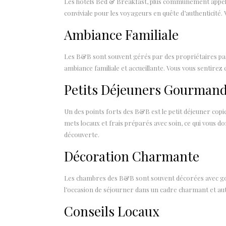
Les hôtels Bed & Breakfast, plus communément appel
conviviale pour les voyageurs en quête d’authenticité.
Ambiance Familiale
Les B&B sont souvent gérés par des propriétaires pass
ambiance familiale et accueillante. Vous vous sentirez
Petits Déjeuners Gourman
Un des points forts des B&B est le petit déjeuner cop
mets locaux et frais préparés avec soin, ce qui vous
découverte.
Décoration Charmante
Les chambres des B&B sont souvent décorées avec goût, 
l’occasion de séjourner dans un cadre charmant et aut
Conseils Locaux