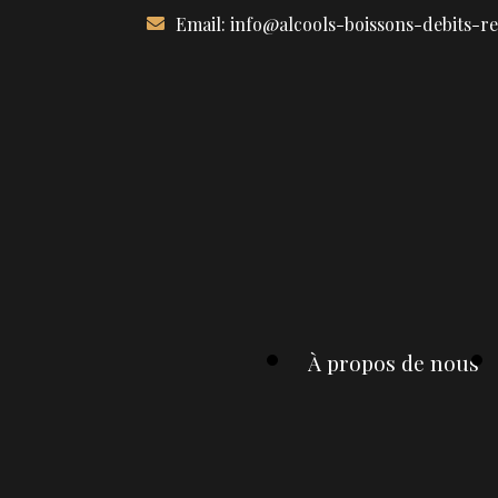
Aller
Email:
info@alcools-boissons-debits-r
au
contenu
À propos de nous