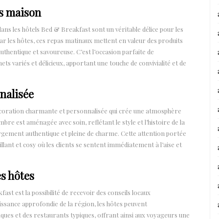
ts maison
ans les hôtels Bed & Breakfast sont un véritable délice pour les
ar les hôtes, ces repas matinaux mettent en valeur des produits
authentique et savoureuse. C’est l’occasion parfaite de
s variés et délicieux, apportant une touche de convivialité et de
nalisée
décoration charmante et personnalisée qui crée une atmosphère
re est aménagée avec soin, reflétant le style et l’histoire de la
rgement authentique et pleine de charme. Cette attention portée
lant et cosy où les clients se sentent immédiatement à l’aise et
s hôtes
ast est la possibilité de recevoir des conseils locaux
issance approfondie de la région, les hôtes peuvent
iques et des restaurants typiques, offrant ainsi aux voyageurs une