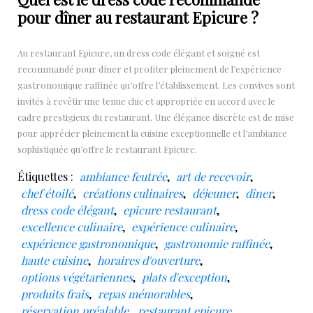
pour dîner au restaurant Epicure ?
Au restaurant Epicure, un dress code élégant et soigné est
recommandé pour dîner et profiter pleinement de l’expérience
gastronomique raffinée qu’offre l’établissement. Les convives sont
invités à revêtir une tenue chic et appropriée en accord avec le
cadre prestigieux du restaurant. Une élégance discrète est de mise
pour apprécier pleinement la cuisine exceptionnelle et l’ambiance
sophistiquée qu’offre le restaurant Epicure.
Étiquettes :
ambiance feutrée
,
art de recevoir
,
chef étoilé
,
créations culinaires
,
déjeuner
,
dîner
,
dress code élégant
,
epicure restaurant
,
excellence culinaire
,
expérience culinaire
,
expérience gastronomique
,
gastronomie raffinée
,
haute cuisine
,
horaires d'ouverture
,
options végétariennes
,
plats d'exception
,
produits frais
,
repas mémorables
,
réservation préalable
,
restaurant epicure
,