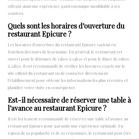
offrant ainsi une expérience gastronomique inoubliable à ses
convives.
Quels sont les horaires d’ouverture du
restaurant Epicure ?
Les horaires d’ouverture du restaurant Epicure varient en
fonction des jours de la semaine. En général, le restaurant est
ouvert pour le déjeuner de 12h00 à 14h30 et pour le dîner de 19h00
à 22h30. Il est recommandé de vérifier les horaires exacts sur le
site officiel du restaurant ou de contacter directement
l’établissement pour obtenir les informations les plus récentes et
planifier votre visite en conséquence.
Est-il nécessaire de réserver une table à
l’avance au restaurant Epicure ?
Il est fortement recommandé de réserver une table à l’avance au
restaurant Epicure pour garantir une expérience optimale. En
raison de sa popularité et de sa renommée, le restaurant peut être