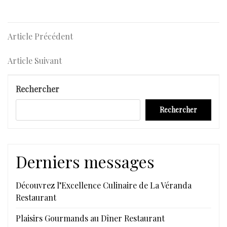
Navigation
Article
Article Précédent
Précédent
de
Article
Article Suivant
l’article
Suivant
Rechercher
Rechercher
Derniers messages
Découvrez l’Excellence Culinaire de La Véranda
Restaurant
Plaisirs Gourmands au Dîner Restaurant