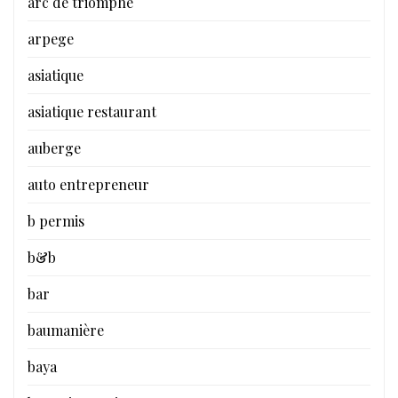
arc de triomphe
arpege
asiatique
asiatique restaurant
auberge
auto entrepreneur
b permis
b&b
bar
baumanière
baya