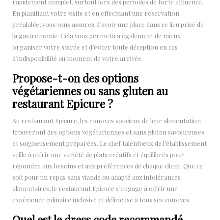
rapidement complet, surtout lors des périodes de forte affluence.
En planifiant votre visite et en effectuant une réservation
préalable, vous vous assurez d’avoir une place dans ce lieu prisé de
la gastronomie. Cela vous permettra également de mieux
organiser votre soirée et d’éviter toute déception en cas
d’indisponibilité au moment de votre arrivée.
Propose-t-on des options
végétariennes ou sans gluten au
restaurant Epicure ?
Au restaurant Epicure, les convives soucieux de leur alimentation
trouveront des options végétariennes et sans gluten savoureuses
et soigneusement préparées. Le chef talentueux de l’établissement
veille à offrir une variété de plats créatifs et équilibrés pour
répondre aux besoins et aux préférences de chaque client. Que ce
soit pour un repas sans viande ou adapté aux intolérances
alimentaires, le restaurant Epicure s’engage à offrir une
expérience culinaire inclusive et délicieuse à tous ses convives.
Quel est le dress code recommandé