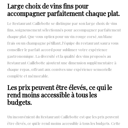
Large choix de vins fins pour
accompagner parfaitement chaque plat.
Le Restaurant Caillebotte se distingue par son large choix de vins
fins, soigneusement sélectionnés pour accompagner parfaitement
chaque plat. Que vous optiez pour un vin rouge corsé, un blanc
frais ou un champagne pétillant, l’équipe du restaurant saura vous
conseiller le parfait accord pour sublimer votre expérience
gastronomique. La diversité et la qualité des vins proposés au
Restaurant Caillebotte ajoutent une dimension supplémentaire à
chaque repas, offrant aux convives une expérience sensorielle
complète et mémorable.
Les prix peuvent être élevés, ce qui le
rend moins accessible à tous les
budgets.
Un inconvénient du Restaurant Caillebotte est que les prix peuvent
être élevés, ce qui le rend moins accessible à tous les budgets. Cette