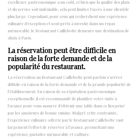
excellence gastronomique a un coût, et bien que la qualité des plats
et du service soit indéniable, cela peut limiter l’accès à une clientèle
plus large. Cependant, pour ceux qui recherchent une expérience
culinaire d’exception et sont prêts à investir dans un repas
mémorable, le Restaurant Caillebotte demeure une destination de
choix à Paris.
La réservation peut être difficile en
raison de la forte demande et de la
popularité du restaurant.
La réservation au Restaurant Caillebotte peut parfois s’avérer
difficile en raison de la forte demande et de la grande popularité de
l’établissement. En raison de sa réputation gastronomique
exceptionnelle, il est recommandé de planifier votre visite à
l’avance pour vous assurer d’obtenir une table dans ce lieu prisé
par les amateurs de bonne cuisine. Malgré cette contrainte,
l’expérience culinaire offerte par le Restaurant Caillebotte vaut
largement l’effort de réserver à l’avance, promettant une
expérience gustative mémorable et raffinée.