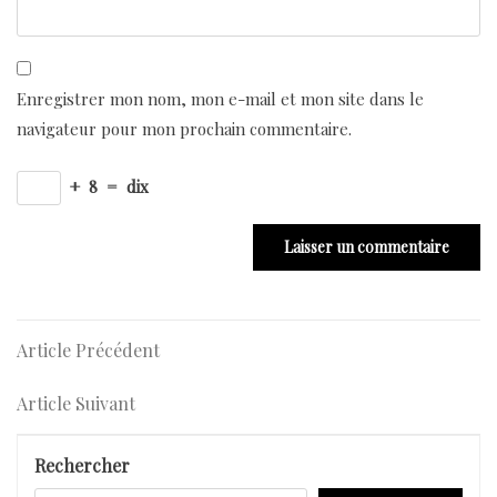
Enregistrer mon nom, mon e-mail et mon site dans le
navigateur pour mon prochain commentaire.
+
8
=
dix
Navigation
Article
Article Précédent
Précédent
de
Article
Article Suivant
l’article
Suivant
Rechercher