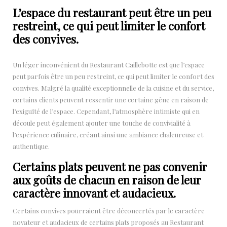
L’espace du restaurant peut être un peu
restreint, ce qui peut limiter le confort
des convives.
Un léger inconvénient du Restaurant Caillebotte est que l’espace
peut parfois être un peu restreint, ce qui peut limiter le confort des
convives. Malgré la qualité exceptionnelle de la cuisine et du service,
certains clients peuvent ressentir une certaine gêne en raison de
l’exiguïté de l’espace. Cependant, l’atmosphère intimiste qui en
découle peut également ajouter une touche de convivialité à
l’expérience culinaire, créant ainsi une ambiance chaleureuse et
authentique.
Certains plats peuvent ne pas convenir
aux goûts de chacun en raison de leur
caractère innovant et audacieux.
Certains convives pourraient être déconcertés par le caractère
novateur et audacieux de certains plats proposés au Restaurant