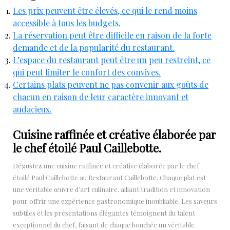
Les prix peuvent être élevés, ce qui le rend moins
accessible à tous les budgets.
La réservation peut être difficile en raison de la forte
demande et de la popularité du restaurant.
L’espace du restaurant peut être un peu restreint, ce
qui peut limiter le confort des convives.
Certains plats peuvent ne pas convenir aux goûts de
chacun en raison de leur caractère innovant et
audacieux.
Cuisine raffinée et créative élaborée par
le chef étoilé Paul Caillebotte.
Dégustez une cuisine raffinée et créative élaborée par le chef
étoilé Paul Caillebotte au Restaurant Caillebotte. Chaque plat est
une véritable œuvre d’art culinaire, alliant tradition et innovation
pour offrir une expérience gastronomique inoubliable. Les saveurs
subtiles et les présentations élégantes témoignent du talent
exceptionnel du chef, faisant de chaque bouchée un véritable