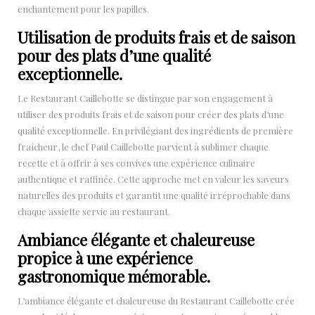
enchantement pour les papilles.
Utilisation de produits frais et de saison
pour des plats d’une qualité
exceptionnelle.
Le Restaurant Caillebotte se distingue par son engagement à
utiliser des produits frais et de saison pour créer des plats d’une
qualité exceptionnelle. En privilégiant des ingrédients de première
fraîcheur, le chef Paul Caillebotte parvient à sublimer chaque
recette et à offrir à ses convives une expérience culinaire
authentique et raffinée. Cette approche met en valeur les saveurs
naturelles des produits et garantit une qualité irréprochable dans
chaque assiette servie au restaurant.
Ambiance élégante et chaleureuse
propice à une expérience
gastronomique mémorable.
L’ambiance élégante et chaleureuse du Restaurant Caillebotte crée