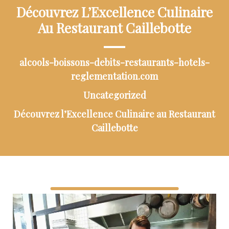
Découvrez L’Excellence Culinaire
Au Restaurant Caillebotte
alcools-boissons-debits-restaurants-hotels-
reglementation.com
Uncategorized
Découvrez l’Excellence Culinaire au Restaurant
Caillebotte