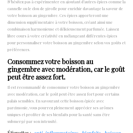
N’hésitez pas à expérimenter en ajoutant d’autres épices comme la
cannelle ou le clou de girofle pour enrichir davantage la saveur de
votre boisson au gingembre. Ces épices apporteront une
dimension supplémentaire à votre boisson, créant ainsi une
combinaison harmonieuse et délicieusement parfumée. Laissez
libre cours à votre créativité en mélangeant différentes épices
pour personnaliser votre boisson au gingembre selon vos goûts et
préférences.
Consommez votre boisson au
gingembre avec modération, car le goût
peut être assez fort.
Il est recommandé de consommer votre boisson au gingembre
avec modération, car le goût peut être assez fort pour certains
palais sensibles. En savourant cette boisson épicée avec
parcimonie, vous pourrez pleinement apprécier ses arômes
uniques et profiter de ses bienfaits pour la santé sans être
submergé par son intensité.
Étiquettes :
anti-inflammatoires
,
bienfaits
,
boisson
,