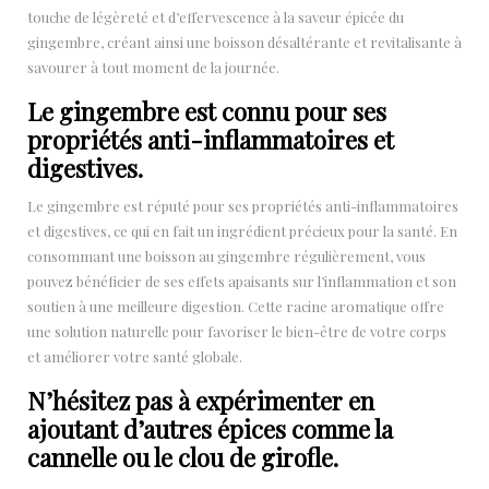
touche de légèreté et d’effervescence à la saveur épicée du
gingembre, créant ainsi une boisson désaltérante et revitalisante à
savourer à tout moment de la journée.
Le gingembre est connu pour ses
propriétés anti-inflammatoires et
digestives.
Le gingembre est réputé pour ses propriétés anti-inflammatoires
et digestives, ce qui en fait un ingrédient précieux pour la santé. En
consommant une boisson au gingembre régulièrement, vous
pouvez bénéficier de ses effets apaisants sur l’inflammation et son
soutien à une meilleure digestion. Cette racine aromatique offre
une solution naturelle pour favoriser le bien-être de votre corps
et améliorer votre santé globale.
N’hésitez pas à expérimenter en
ajoutant d’autres épices comme la
cannelle ou le clou de girofle.