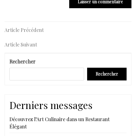
Navigation
Article
Article Précédent
Précédent
de
Article
Article Suivant
l’article
Suivant
Rechercher
Rechercher
Derniers messages
Découvrez l’Art Culinaire dans un Restaurant
Élégant