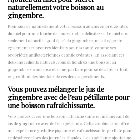
naturellement votre boisson au
gingembre.
Pour sucrer naturellement votre boisson au gingembre, ajoutez
du miel pour une touche de douceur et de délicatesse. Le miel non
seulement adoucit le goût épicé du gingembre, mais il apporte
également ses propres bienfaits pour la santé, comme ses
propriétés antibactériennes et antioxydantes. En associant ces
deux ingrédients naturels, vous obtiendrez une boisson au
gingembre savoureuse et saine, parfaite pour se désaltérer tout
en profitant des bienfaits de ces deux superaliments.
Vous pouvez mélanger le jus de
gingembre avec de l’eau pétillante pour
une boisson rafraîchissante.
Vous pouvez créer une boisson rafraîchissante en mélangeant du
jus de gingembre avec de l’eau pétillante. Cette combinaison offre
une expérience gustative piquante et rafraîchissante, parfaite pour
se désaltérer lors des journées chaudes. L’eau pétillante ajoute une