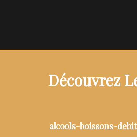
Découvrez Le
alcools-boissons-debi