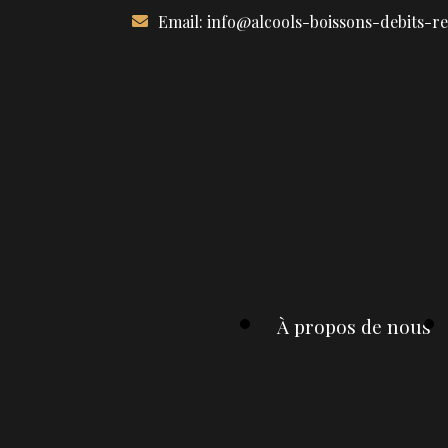
Aller
Email:
info@alcools-boissons-debits-r
au
contenu
À propos de nous