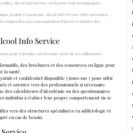
 utiles, Alcool Info Service est là pour vous accompagner.
onique gratuit et anonyme, Alcool Info Service offre un soutien
s risques liés à la consommation d’alcool et adopter des
lcool Info Service
çus pour répondre aux besoins variés de ses utilisateurs :
nformatifs, des brochures et des ressources en ligne pour
r la santé.
atuit et confidentiel disponible 7 jours sur 7 pour offrir
sés et orienter vers des professionnels si nécessaire.
que des calculateurs d’alcoolémie ou des questionnaires
les individus à évaluer leur propre comportement vis-à-
iles vers des structures spécialisées en addictologie et
apté en cas de besoin.
 Service