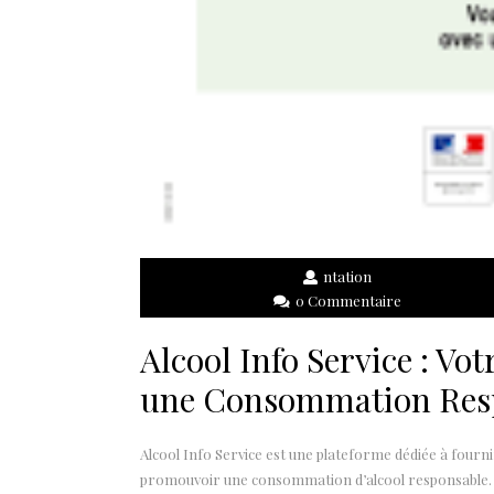
ntation
0 Commentaire
Alcool Info Service : Vo
une Consommation Res
Alcool Info Service est une plateforme dédiée à fourni
promouvoir une consommation d’alcool responsable.