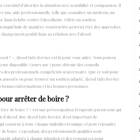
st essentiel d’aborder la situation avec sensibilité et compassion. Il
une aide professionnelle, telle que consulter un médecin, un
 dans la lutte contre l’alcoolisme. Offrir un soutien
n inquiétude de manière constructive peuvent être des approches
changement positif dans sa relation avec l’alcool.
cool ? », Alcool Info Service est là pour vous aider. Vous pouvez
nyme disponible 7 jours sur 7 pour obtenir des conseils
rs des professionnels compétents si nécessaire. Que ce soit pour
s associés ou pour trouver un soutien adapté, Alcool Info Service
es bonnes informations et les bonnes personnes.
pour arrêter de boire ?
rêter de boire ? » est une préoccupation fréquente parmi ceux qui
’alcool. Sur Alcool Info Service, il est important de
ui convient à tous. Chaque individu est unique et peut répondre
de boire. Cependant, des professionnels qualifiés sont
onseils adaptés à chaque situation et des ressources pour