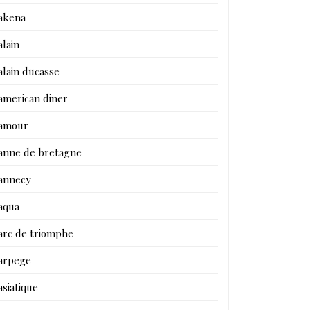
akena
alain
alain ducasse
american diner
amour
anne de bretagne
annecy
aqua
arc de triomphe
arpege
asiatique