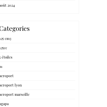
août 2024
Categories
125 cm3
125cc
5 étoiles
a1
aeroport
aeroport lyon
aeroport marseille
agapa