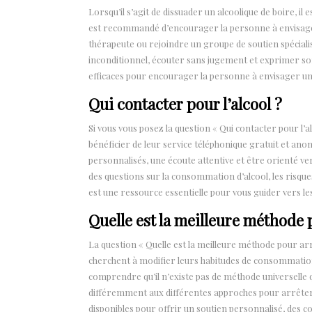
Lorsqu’il s’agit de dissuader un alcoolique de boire, il e
est recommandé d’encourager la personne à envisager 
thérapeute ou rejoindre un groupe de soutien spécialisé
inconditionnel, écouter sans jugement et exprimer so
efficaces pour encourager la personne à envisager un 
Qui contacter pour l’alcool ?
Si vous vous posez la question « Qui contacter pour l’al
bénéficier de leur service téléphonique gratuit et ano
personnalisés, une écoute attentive et être orienté ve
des questions sur la consommation d’alcool, les risque
est une ressource essentielle pour vous guider vers l
Quelle est la meilleure méthode 
La question « Quelle est la meilleure méthode pour ar
cherchent à modifier leurs habitudes de consommation d
comprendre qu’il n’existe pas de méthode universelle q
différemment aux différentes approches pour arrêter 
disponibles pour offrir un soutien personnalisé, des c