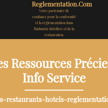
Reglementation.com
Votre partenaire de
confiance pour la conformité
et la réglementation dans
l'industrie hôtelière et de la
restauration.
s Ressources Précie
Info Service
ts-restaurants-hotels-reglementat