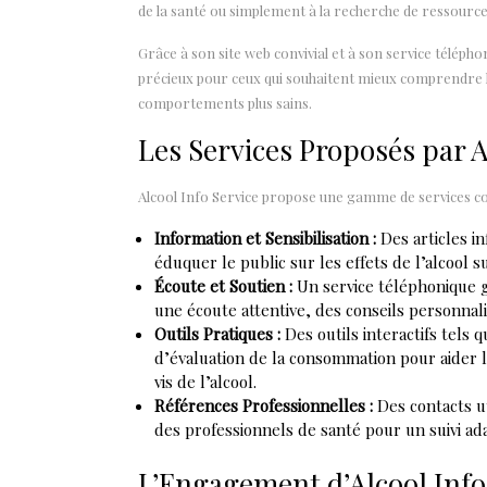
de la santé ou simplement à la recherche de ressources
Grâce à son site web convivial et à son service téléph
précieux pour ceux qui souhaitent mieux comprendre le
comportements plus sains.
Les Services Proposés par A
Alcool Info Service propose une gamme de services con
Information et Sensibilisation :
Des articles i
éduquer le public sur les effets de l’alcool su
Écoute et Soutien :
Un service téléphonique gr
une écoute attentive, des conseils personnali
Outils Pratiques :
Des outils interactifs tels 
d’évaluation de la consommation pour aider 
vis de l’alcool.
Références Professionnelles :
Des contacts ut
des professionnels de santé pour un suivi ad
L’Engagement d’Alcool Info