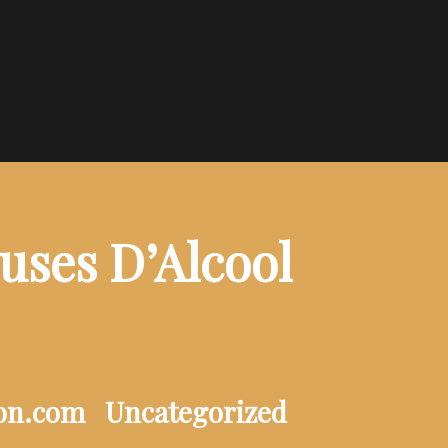
uses D’Alcool
ion.com
Uncategorized