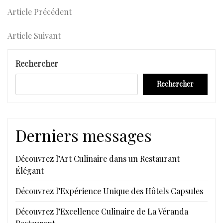
Navigation
Article
Article Précédent
Précédent
de
Article
Article Suivant
l’article
Suivant
Rechercher
Rechercher
Derniers messages
Découvrez l’Art Culinaire dans un Restaurant
Élégant
Découvrez l’Expérience Unique des Hôtels Capsules
Découvrez l’Excellence Culinaire de La Véranda