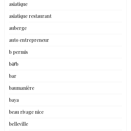
asiatique
asiatique restaurant
auberge
auto entrepreneur
b permis
b&b
bar
baumanière
baya
beau rivage nice
belleville