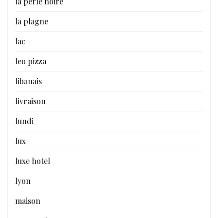
la perle noire
la plagne
lac
leo pizza
libanais
livraison
lundi
lux
luxe hotel
lyon
maison