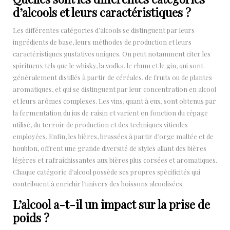
d’alcools et leurs caractéristiques ?
Les différentes catégories d’alcools se distinguent par leurs
ingrédients de base, leurs méthodes de production et leurs
caractéristiques gustatives uniques. On peut notamment citer les
spiritueux tels que le whisky, la vodka, le rhum et le gin, qui sont
généralement distillés à partir de céréales, de fruits ou de plantes
aromatiques, et qui se distinguent par leur concentration en alcool
et leurs arômes complexes. Les vins, quant à eux, sont obtenus par
la fermentation du jus de raisin et varient en fonction du cépage
utilisé, du terroir de production et des techniques viticoles
employées. Enfin, les bières, brassées à partir d’orge maltée et de
houblon, offrent une grande diversité de styles allant des bières
légères et rafraîchissantes aux bières plus corsées et aromatiques.
Chaque catégorie d’alcool possède ses propres spécificités qui
contribuent à enrichir l’univers des boissons alcoolisées.
L’alcool a-t-il un impact sur la prise de
poids ?