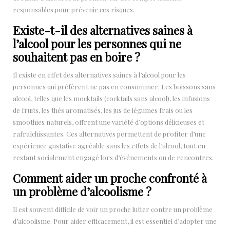
responsables pour prévenir ces risques.
Existe-t-il des alternatives saines à
l’alcool pour les personnes qui ne
souhaitent pas en boire ?
Il existe en effet des alternatives saines à l’alcool pour les
personnes qui préfèrent ne pas en consommer. Les boissons sans
alcool, telles que les mocktails (cocktails sans alcool), les infusions
de fruits, les thés aromatisés, les jus de légumes frais ou les
smoothies naturels, offrent une variété d’options délicieuses et
rafraîchissantes. Ces alternatives permettent de profiter d’une
expérience gustative agréable sans les effets de l’alcool, tout en
restant socialement engagé lors d’événements ou de rencontres.
Comment aider un proche confronté à
un problème d’alcoolisme ?
Il est souvent difficile de voir un proche lutter contre un problème
d’alcoolisme. Pour aider efficacement, il est essentiel d’adopter une