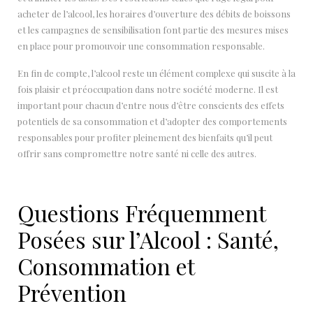
acheter de l’alcool, les horaires d’ouverture des débits de boissons
et les campagnes de sensibilisation font partie des mesures mises
en place pour promouvoir une consommation responsable.
En fin de compte, l’alcool reste un élément complexe qui suscite à la
fois plaisir et préoccupation dans notre société moderne. Il est
important pour chacun d’entre nous d’être conscients des effets
potentiels de sa consommation et d’adopter des comportements
responsables pour profiter pleinement des bienfaits qu’il peut
offrir sans compromettre notre santé ni celle des autres.
Questions Fréquemment
Posées sur l’Alcool : Santé,
Consommation et
Prévention