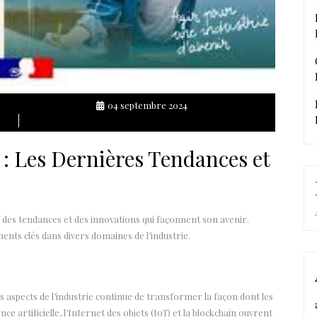
04 septembre 2024
e : Les Dernières Tendances et
c des tendances et des innovations qui façonnent son avenir.
ents clés dans divers domaines de l’industrie.
es aspects de l’industrie continue de transformer la façon dont les
ce artificielle, l’Internet des objets (IoT) et la blockchain ouvrent