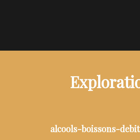
Explorati
alcools-boissons-debi