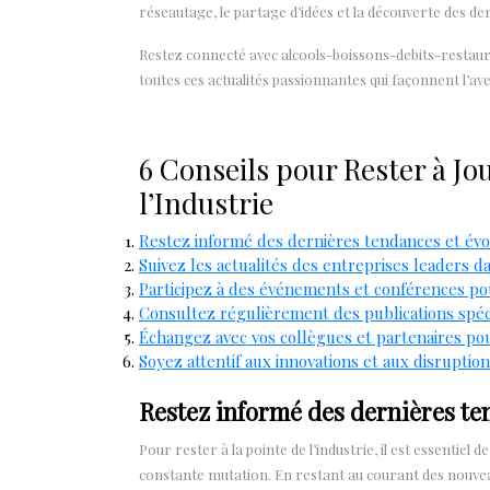
réseautage, le partage d’idées et la découverte des de
Restez connecté avec alcools-boissons-debits-resta
toutes ces actualités passionnantes qui façonnent l’av
6 Conseils pour Rester à Jou
l’Industrie
Restez informé des dernières tendances et évol
Suivez les actualités des entreprises leaders da
Participez à des événements et conférences po
Consultez régulièrement des publications spéci
Échangez avec vos collègues et partenaires pour
Soyez attentif aux innovations et aux disruptio
Restez informé des dernières ten
Pour rester à la pointe de l’industrie, il est essentiel
constante mutation. En restant au courant des nouvea