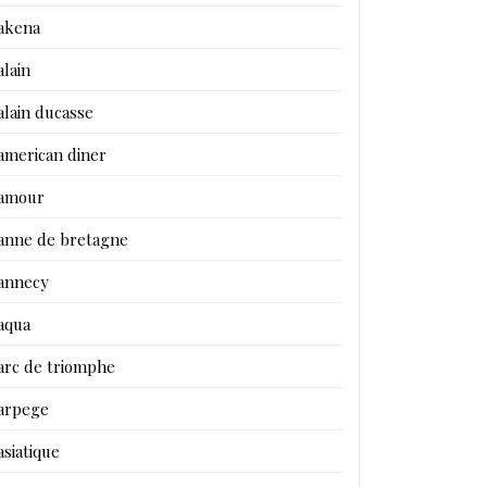
akena
alain
alain ducasse
american diner
amour
anne de bretagne
annecy
aqua
arc de triomphe
arpege
asiatique