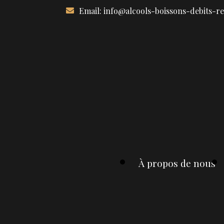
Aller
Email:
info@alcools-boissons-debits-r
au
contenu
À propos de nous