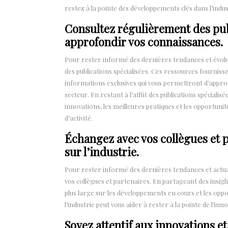
restez à la pointe des développements clés dans l’indus
Consultez régulièrement des pub
approfondir vos connaissances.
Pour rester informé des dernières tendances et évoluti
des publications spécialisées. Ces ressources fourniss
informations exclusives qui vous permettront d’approf
secteur. En restant à l’affût des publications spécialis
innovations, les meilleures pratiques et les opportun
d’activité.
Échangez avec vos collègues et 
sur l’industrie.
Pour rester informé des dernières tendances et actuali
vos collègues et partenaires. En partageant des insigh
plus large sur les développements en cours et les opp
l’industrie peut vous aider à rester à la pointe de l’in
Soyez attentif aux innovations e