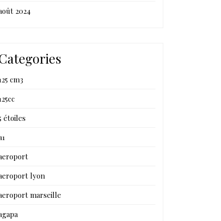
août 2024
Categories
125 cm3
125cc
5 étoiles
a1
aeroport
aeroport lyon
aeroport marseille
agapa