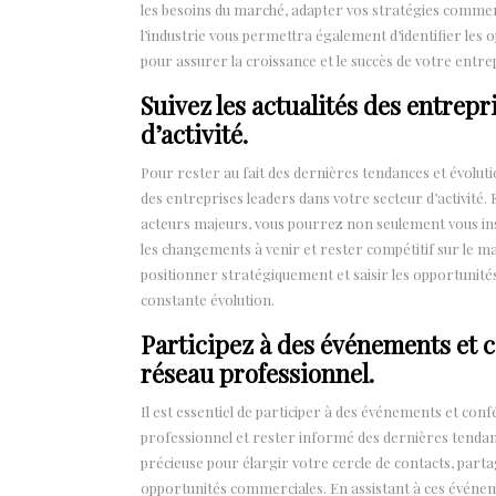
les besoins du marché, adapter vos stratégies commerc
l’industrie vous permettra également d’identifier les
pour assurer la croissance et le succès de votre entre
Suivez les actualités des entrepr
d’activité.
Pour rester au fait des dernières tendances et évolutions
des entreprises leaders dans votre secteur d’activité. 
acteurs majeurs, vous pourrez non seulement vous ins
les changements à venir et rester compétitif sur le mar
positionner stratégiquement et saisir les opportuni
constante évolution.
Participez à des événements et 
réseau professionnel.
Il est essentiel de participer à des événements et con
professionnel et rester informé des dernières tendan
précieuse pour élargir votre cercle de contacts, parta
opportunités commerciales. En assistant à ces événeme