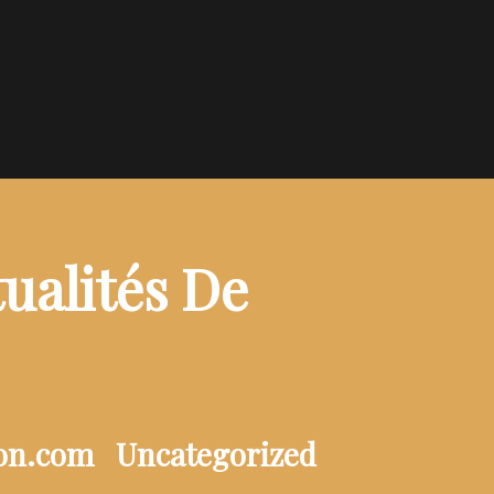
ualités De
ion.com
Uncategorized