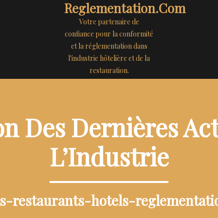
Reglementation.com
Votre partenaire de
confiance pour la conformité
et la réglementation dans
l'industrie hôtelière et de la
restauration.
on Des Dernières Act
L’Industrie
ts-restaurants-hotels-reglementat