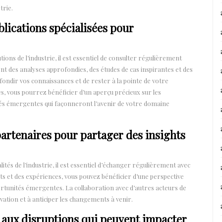
trie.
lications spécialisées pour
ons de l’industrie, il est essentiel de consulter régulièrement
ent des analyses approfondies, des études de cas inspirantes et des
ondir vos connaissances et de rester à la pointe de votre
ées, vous pourrez bénéficier d’un aperçu précieux sur les
ités émergentes qui façonneront l’avenir de votre domaine
partenaires pour partager des insights
tés de l’industrie, il est essentiel d’échanger régulièrement avec
ts et des expériences, vous pouvez bénéficier d’une perspective
ortunités émergentes. La collaboration avec d’autres acteurs de
novation et à anticiper les changements à venir.
t aux disruptions qui peuvent impacter