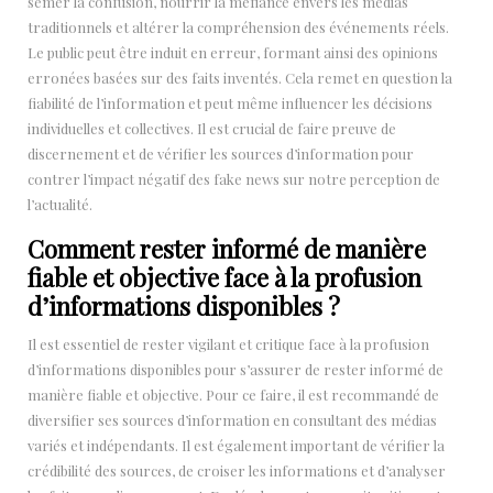
semer la confusion, nourrir la méfiance envers les médias
traditionnels et altérer la compréhension des événements réels.
Le public peut être induit en erreur, formant ainsi des opinions
erronées basées sur des faits inventés. Cela remet en question la
fiabilité de l’information et peut même influencer les décisions
individuelles et collectives. Il est crucial de faire preuve de
discernement et de vérifier les sources d’information pour
contrer l’impact négatif des fake news sur notre perception de
l’actualité.
Comment rester informé de manière
fiable et objective face à la profusion
d’informations disponibles ?
Il est essentiel de rester vigilant et critique face à la profusion
d’informations disponibles pour s’assurer de rester informé de
manière fiable et objective. Pour ce faire, il est recommandé de
diversifier ses sources d’information en consultant des médias
variés et indépendants. Il est également important de vérifier la
crédibilité des sources, de croiser les informations et d’analyser