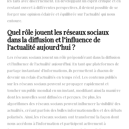
les faits avec discernement. En développant un esprit critique et en
restant ouvert à différentes perspectives, il devient possible de se
forger une opinion éclairée et équilibrée sur l’actualité qui nous
entoure.
Quel rôle jouent les réseaux sociaux
dans la diffusion et l’influence de
l’actualité aujourd’hui ?
Les réseaux sociaux jouent un rôle prépondérant dans la diffusion
et l’influence de l’actualité aujourd’hui. En tant que plateformes de
partage instantané d’informations, ils permettent à chacun de
devenir un relais d’actualités en temps réel. Les contenus publiés
sur les réseaux sociaux peuvent se propager rapidement et
toucher un public mondial en un instant, modifiant ainsi la manière
dont les nouvelles sont diffusées et perçues. De plus, les
algorithmes des réseaux sociaux peuvent influencer la visibilité des
actualités, créant parfois des bulles informationnelles et des débats
polarisés. Ainsi, les réseaux sociaux ont transformé la façon dont
nous accédons à l’information et participent activement à