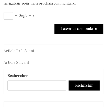
navigateur pour mon prochain commentaire.
−
Sept
=
1
Navigation
Article
Article Précédent
Précédent
de
Article
Article Suivant
l’article
Suivant
Rechercher
Rechercher