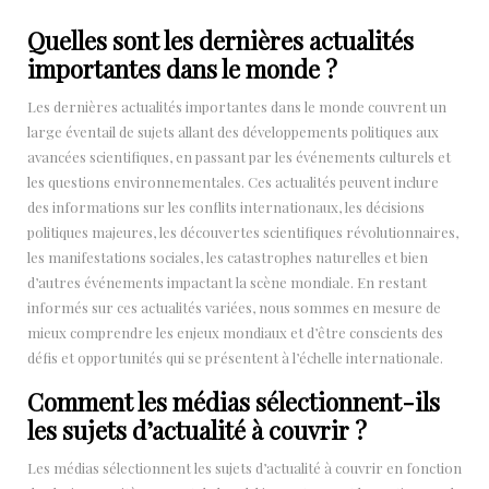
Quelles sont les dernières actualités
importantes dans le monde ?
Les dernières actualités importantes dans le monde couvrent un
large éventail de sujets allant des développements politiques aux
avancées scientifiques, en passant par les événements culturels et
les questions environnementales. Ces actualités peuvent inclure
des informations sur les conflits internationaux, les décisions
politiques majeures, les découvertes scientifiques révolutionnaires,
les manifestations sociales, les catastrophes naturelles et bien
d’autres événements impactant la scène mondiale. En restant
informés sur ces actualités variées, nous sommes en mesure de
mieux comprendre les enjeux mondiaux et d’être conscients des
défis et opportunités qui se présentent à l’échelle internationale.
Comment les médias sélectionnent-ils
les sujets d’actualité à couvrir ?
Les médias sélectionnent les sujets d’actualité à couvrir en fonction