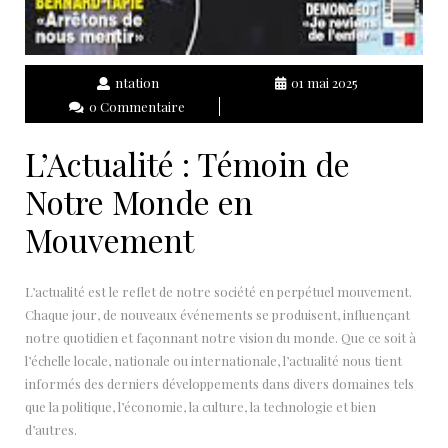
ntation
01 mai 2025
0 Commentaire
L’Actualité : Témoin de
Notre Monde en
Mouvement
L’actualité est le reflet de notre société en perpétuel mouvement.
Chaque jour, de nouveaux événements se produisent, influençant
notre quotidien et façonnant notre vision du monde. Que ce soit à
l’échelle locale, nationale ou internationale, l’actualité nous tient
informés des derniers développements dans divers domaines tels
que la politique, l’économie, la culture, la technologie et bien
d’autres.