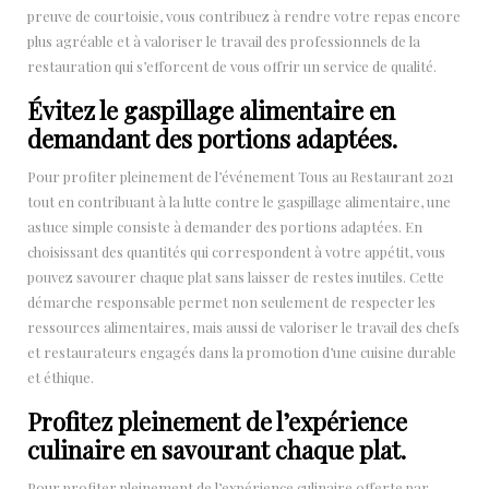
preuve de courtoisie, vous contribuez à rendre votre repas encore
plus agréable et à valoriser le travail des professionnels de la
restauration qui s’efforcent de vous offrir un service de qualité.
Évitez le gaspillage alimentaire en
demandant des portions adaptées.
Pour profiter pleinement de l’événement Tous au Restaurant 2021
tout en contribuant à la lutte contre le gaspillage alimentaire, une
astuce simple consiste à demander des portions adaptées. En
choisissant des quantités qui correspondent à votre appétit, vous
pouvez savourer chaque plat sans laisser de restes inutiles. Cette
démarche responsable permet non seulement de respecter les
ressources alimentaires, mais aussi de valoriser le travail des chefs
et restaurateurs engagés dans la promotion d’une cuisine durable
et éthique.
Profitez pleinement de l’expérience
culinaire en savourant chaque plat.
Pour profiter pleinement de l’expérience culinaire offerte par