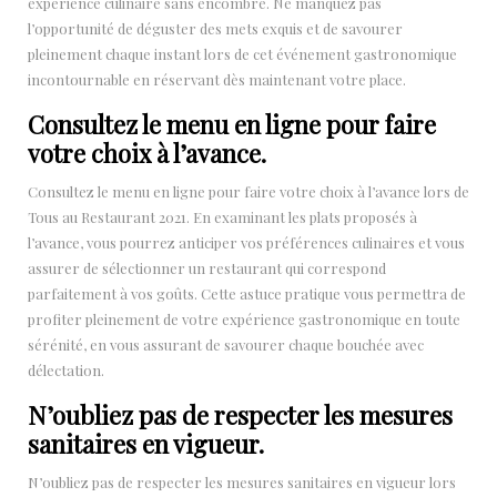
expérience culinaire sans encombre. Ne manquez pas
l’opportunité de déguster des mets exquis et de savourer
pleinement chaque instant lors de cet événement gastronomique
incontournable en réservant dès maintenant votre place.
Consultez le menu en ligne pour faire
votre choix à l’avance.
Consultez le menu en ligne pour faire votre choix à l’avance lors de
Tous au Restaurant 2021. En examinant les plats proposés à
l’avance, vous pourrez anticiper vos préférences culinaires et vous
assurer de sélectionner un restaurant qui correspond
parfaitement à vos goûts. Cette astuce pratique vous permettra de
profiter pleinement de votre expérience gastronomique en toute
sérénité, en vous assurant de savourer chaque bouchée avec
délectation.
N’oubliez pas de respecter les mesures
sanitaires en vigueur.
N’oubliez pas de respecter les mesures sanitaires en vigueur lors