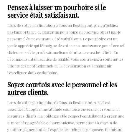
Pensez à laisser un pourboire si le
service était satisfaisant.
Lors de votre participation à Tous au Restaurant 2021, n’oubliez
pas l’importance de laisser un pourboire si le service offert par le
personnel du restaurant a été satisfaisant. Le pourboire est un
geste apprécié qui témoigne de votre reconnaissance pour l’accueil
chaleureux et le professionnalisme dont vous avez bénéficié. En
récompensant un service de qualité, vous contribuez à soutenir les
efforts des professionnels de la restauration et à maintenir
l’excellence dans ce domaine.
Soyez courtois avec le personnel et les
autres clients.
Lors de votre participation à Tous au Restaurant 2021, il est
essentiel d’adopter une attitude courtoise envers le personnel et
les autres clients. La politesse et le respect contribuent à créer une
atmosphère agréable et harmonieuse, permettant à chacun de
profiter pleinement de l’expérience culinaire proposée. En faisant