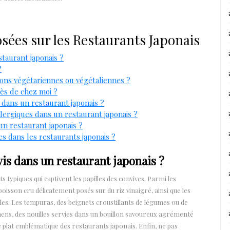
ées sur les Restaurants Japonais
staurant japonais ?
?
ions végétariennes ou végétaliennes ?
ès de chez moi ?
 dans un restaurant japonais ?
allergiques dans un restaurant japonais ?
 un restaurant japonais ?
s dans les restaurants japonais ?
vis dans un restaurant japonais ?
 typiques qui captivent les papilles des convives. Parmi les
oisson cru délicatement posés sur du riz vinaigré, ainsi que les
ules. Les tempuras, des beignets croustillants de légumes ou de
mens, des nouilles servies dans un bouillon savoureux agrémenté
 plat emblématique des restaurants japonais. Enfin, ne pas