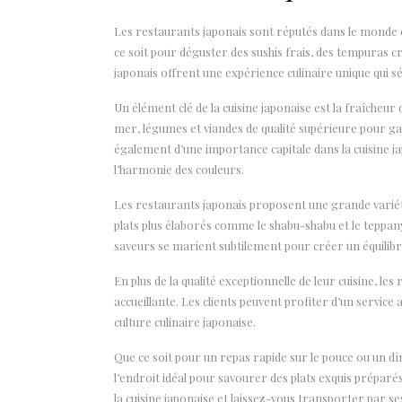
Les restaurants japonais sont réputés dans le monde en
ce soit pour déguster des sushis frais, des tempuras 
japonais offrent une expérience culinaire unique qui sé
Un élément clé de la cuisine japonaise est la fraîcheur
mer, légumes et viandes de qualité supérieure pour gar
également d’une importance capitale dans la cuisine jap
l’harmonie des couleurs.
Les restaurants japonais proposent une grande variété d
plats plus élaborés comme le shabu-shabu et le teppany
saveurs se marient subtilement pour créer un équilibr
En plus de la qualité exceptionnelle de leur cuisine, l
accueillante. Les clients peuvent profiter d’un service 
culture culinaire japonaise.
Que ce soit pour un repas rapide sur le pouce ou un d
l’endroit idéal pour savourer des plats exquis préparé
la cuisine japonaise et laissez-vous transporter par ses