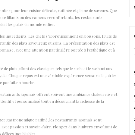
tier pour leur cuisine délicate, raffinée et pleine de saveurs. Que
croustillants ou des ramens réconfortants, les restaurants
duit les palais du monde entier.
 des ingrédients. Les chefs s’approvisionnent en poissons, fruits de
antir des plats savoureux et sains. La présentation des plats est
onaise, avec une attention particulière portée à l’esthétique et à
e plats, allant des classiques tels que le sushi et le sashimi aux
aki. Chaque repas est une véritable expérience sensorielle, où les
e parfait en bouche.
es restaurants japonais offrent souvent une ambiance chaleureuse et
attentif et personnalisé tout en découvrant la richesse de la
îner gastronomique raffiné, les restaurants japonais sont
s avec passion et savoir-faire. Plongez dans l’univers envoûtant de
 délices inoubliables.