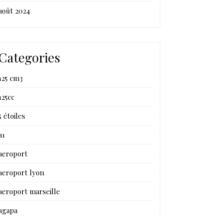
août 2024
Categories
125 cm3
125cc
5 étoiles
a1
aeroport
aeroport lyon
aeroport marseille
agapa