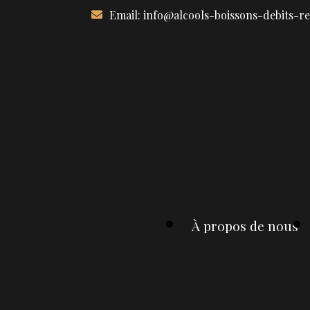
Aller
Email:
info@alcools-boissons-debits-r
au
contenu
À propos de nous