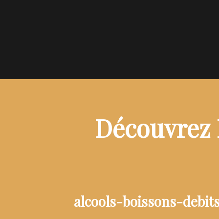
Découvrez 
alcools-boissons-debit