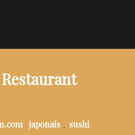
 Restaurant
on.com
japonais
sushi
,