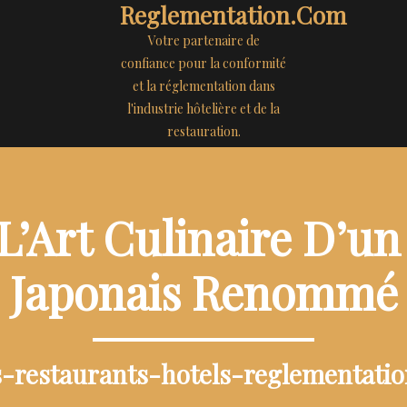
Reglementation.com
Votre partenaire de
confiance pour la conformité
et la réglementation dans
l'industrie hôtelière et de la
restauration.
L’Art Culinaire D’un
Japonais Renommé
s-restaurants-hotels-reglementati