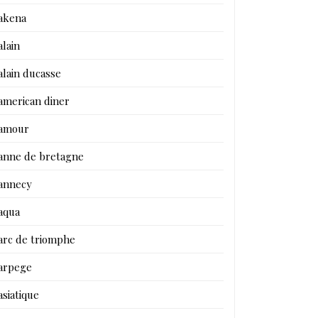
akena
alain
alain ducasse
american diner
amour
anne de bretagne
annecy
aqua
arc de triomphe
arpege
asiatique