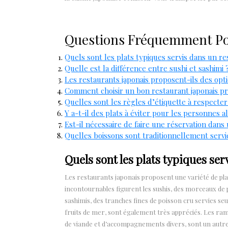
Questions Fréquemment Pos
Quels sont les plats typiques servis dans un re
Quelle est la différence entre sushi et sashimi 
Les restaurants japonais proposent-ils des opt
Comment choisir un bon restaurant japonais pr
Quelles sont les règles d’étiquette à respecter
Y a-t-il des plats à éviter pour les personnes 
Est-il nécessaire de faire une réservation dans
Quelles boissons sont traditionnellement servie
Quels sont les plats typiques ser
Les restaurants japonais proposent une variété de plats
incontournables figurent les sushis, des morceaux de p
sashimis, des tranches fines de poisson cru servies se
fruits de mer, sont également très appréciés. Les ra
de viande et d’accompagnements divers, sont un autre