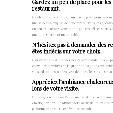
Gardez un peu de place pour les 
restaurant.
N’oubliez pas de réserver un peu de place pour savour
une sélection exquise de douceurs sucrées, ces créati
en beauté. Laissez-vous tenter par ces délices sucrés
une note sucrée et mémorable.
N’hésitez pas à demander des r
êtes indécis sur votre choix.
N’hésitez pas à demander des recommandations au per
choix. Les membres de l’équipe sont là pour vous guide
vous aidant ainsi à découvrir de nouvelles saveurs et
Appréciez l’ambiance chaleureus
lors de votre visite.
Immergez-vous dans l’ambiance chaleureuse et convivi
envelopper par une atmosphère accueillante où le servi
pleinement de votre expérience culinaire.