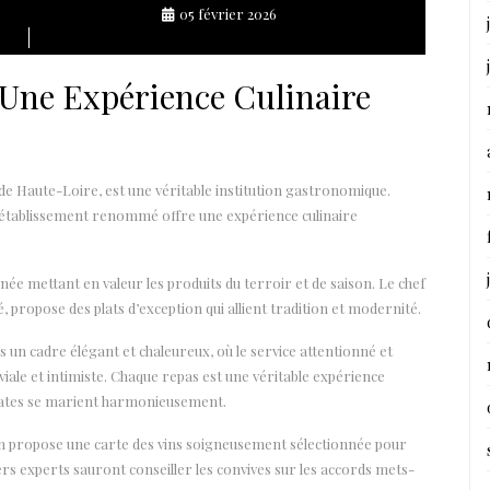
05 février 2026
 Une Expérience Culinaire
 Haute-Loire, est une véritable institution gastronomique.
t établissement renommé offre une expérience culinaire
née mettant en valeur les produits du terroir et de saison. Le chef
 propose des plats d’exception qui allient tradition et modernité.
 un cadre élégant et chaleureux, où le service attentionné et
ale et intimiste. Chaque repas est une véritable expérience
élicates se marient harmonieusement.
con propose une carte des vins soigneusement sélectionnée pour
 experts sauront conseiller les convives sur les accords mets-