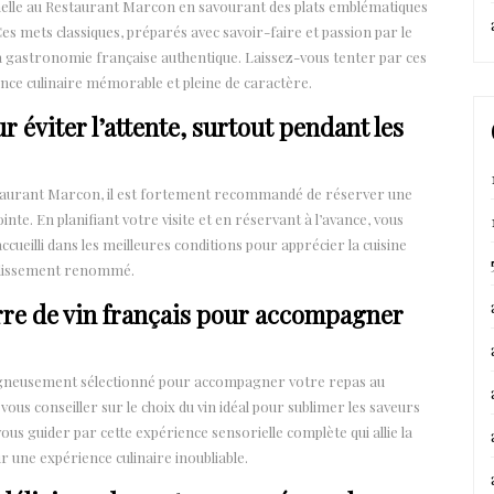
onnelle au Restaurant Marcon en savourant des plats emblématiques
Ces mets classiques, préparés avec savoir-faire et passion par le
 gastronomie française authentique. Laissez-vous tenter par ces
ence culinaire mémorable et pleine de caractère.
r éviter l’attente, surtout pendant les
staurant Marcon, il est fortement recommandé de réserver une
inte. En planifiant votre visite et en réservant à l’avance, vous
accueilli dans les meilleures conditions pour apprécier la cuisine
tablissement renommé.
rre de vin français pour accompagner
soigneusement sélectionné pour accompagner votre repas au
s conseiller sur le choix du vin idéal pour sublimer les saveurs
ous guider par cette expérience sensorielle complète qui allie la
r une expérience culinaire inoubliable.