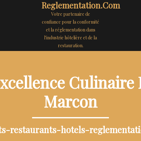
Reglementation.com
Votre partenaire de
confiance pour la conformité
et la réglementation dans
l'industrie hôtelière et de la
restauration.
xcellence Culinaire
Marcon
its-restaurants-hotels-reglementat