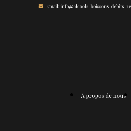
Aller
Email:
info@alcools-boissons-debits-r
au
contenu
À propos de nous