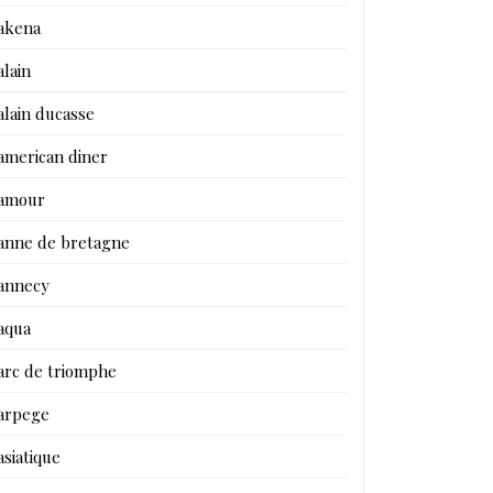
akena
alain
alain ducasse
american diner
amour
anne de bretagne
annecy
aqua
arc de triomphe
arpege
asiatique