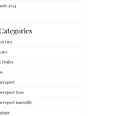
août 2024
Categories
125 cm3
125cc
5 étoiles
a1
aeroport
aeroport lyon
aeroport marseille
agapa