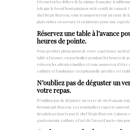
Découvrez les délices de la cuisine française traditi
tels que le boeuf bourguignon ou le confit de canard. 
chef Régis Marcon, vous transporteront au cœur de la
plats riches en saveurs et en histoire pour une expéri
Réservez une table à l’avance pou
heures de pointe.
Pour profiter pleinement de votre expérience au Re
table à l’avance, en particulier pendant les heures de po
éviterez les attentes inutiles et vous assurerez d’être 
raffinée et l’ambiance exceptionnelle qu’offre cet é
N’oubliez pas de déguster un ve
votre repas.
N’oubliez pas de déguster un verre de vin français 
Restaurant Marcon. Les sommeliers experts sauront vou
des plats préparés par le chef Régis Marcon. Laissez-v
gastronomie raffinée à l’art de l’accord mets-vins pou