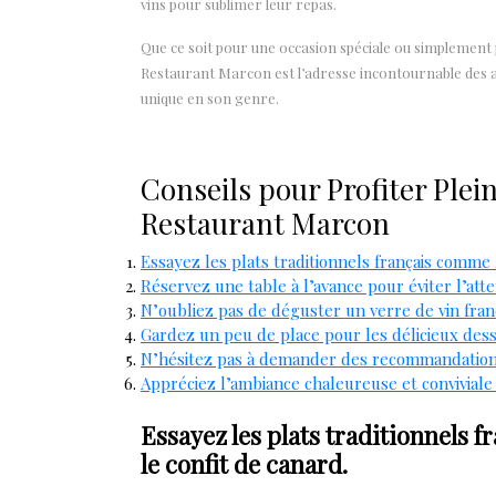
vins pour sublimer leur repas.
Que ce soit pour une occasion spéciale ou simplemen
Restaurant Marcon est l’adresse incontournable des 
unique en son genre.
Conseils pour Profiter Plei
Restaurant Marcon
Essayez les plats traditionnels français comme
Réservez une table à l’avance pour éviter l’att
N’oubliez pas de déguster un verre de vin fra
Gardez un peu de place pour les délicieux dess
N’hésitez pas à demander des recommandations 
Appréciez l’ambiance chaleureuse et conviviale
Essayez les plats traditionnels
le confit de canard.