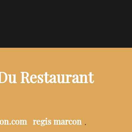
 Du Restaurant
ion.com
regis marcon
,