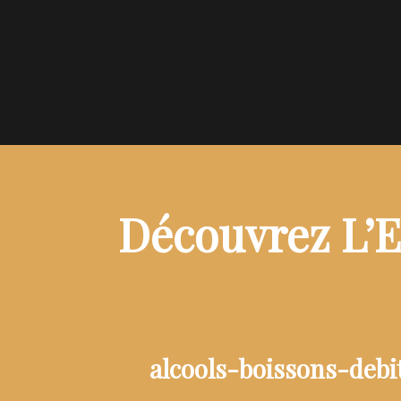
Découvrez L’E
alcools-boissons-deb