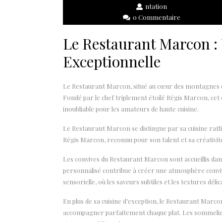
ntation
0 Commentaire
Le Restaurant Marcon :
Exceptionnelle
Le Restaurant Marcon, situé au cœur des montagnes de
Fondé par le chef triplement étoilé Régis Marcon, ce
inoubliable pour les amateurs de haute cuisine.
Le Restaurant Marcon se distingue par sa cuisine raffi
Régis Marcon, reconnu pour son talent et sa créativité,
Les convives du Restaurant Marcon sont accueillis dans
personnalisé contribue à créer une atmosphère convivi
sensorielle, où les saveurs subtiles et les textures d
En plus de sa cuisine d’exception, le Restaurant Mar
accompagner parfaitement chaque plat. Les sommeliers