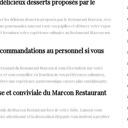
délicieux desserts proposés par le
er les délicieux desserts proposés par le Restaurant Marcon. Avec
ons gourmandes sauront ravir vos papilles et clôturer votre repas
 et terminez votre expérience culinaire au Restaurant Marcon sur
ecommandations au personnel si vous
sonnel du Restaurant Marcon si vous êtes indécis sur votre
r et vous conseiller en fonction de vos préférences culinaires,
 à vivre une expérience gastronomique encore plus enrichissante.
e et conviviale du Marcon Restaurant
ale du Marcon Restaurant lors de votre visite. Laissez-vous
ce attentionné et la décoration élégante vous invitent à profiter