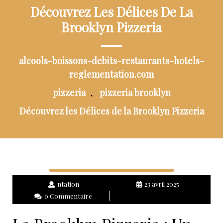
Découvrez Les Délices De La
Brooklyn Pizzeria
alcools-boissons-debits-restaurants-hotels-
reglementation.com
pizzeria
pizzeria brooklyn
,
Découvrez les Délices de la Brooklyn Pizzeria
ntation
23 avril 2025
0 Commentaire