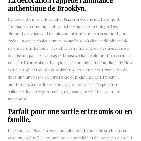
authentique de Brooklyn.
La décoration de la Brooklyn Pizzeria évoque parfaitement
l’ambiance authentique et caractéristique de Brooklyn. Des
éléments rustiques et urbains se mêlent harmonieusement pour
créer un cadre chaleureux et accueillant, où chaque détail semble
raconter une histoire. Des affiches rétro aux briques apparentes
en passant par les éclairages tamisés, chaque élément contribue à
recréer l’atmosphère typique de ce quartier emblématique de New
York. En pénétrant dans la pizzeria, les clients sont transportés
dans un univers qui célèbre l’âme et le charme de Brooklyn,
ajoutant ainsi une dimension supplémentaire à l’expérience
culinaire déjà exceptionnelle proposée par cet établissement
renommé.
Parfait pour une sortie entre amis ou en
famille.
La Brooklyn Pizzeria est l’endroit parfait pour une sortie entre
amis ou en famille. Son ambiance conviviale et décontractée en fait