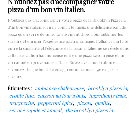
N’oubliez pas d’accompagner votre
pizza d’un bon vin italien.
N’oubliez pas d’accompagner votre pizza de la Brooklyn Pizzeria
d’un bon vin italien. Rien ne complète mieux une délicieuse part de
pizza qu’un verre de vin soigneusement choisi pour sublimer les
saveurs et enrichir l’expérience gastronomique. L’alliance parfaite
entre la simplicité et l’élégance de la cuisine italienne se révèle dans
cette association harmonieuse entre une pizza savoureuse et un
vin raffiné en provenance d’Italie. Buvez avec modération et
savourez chaque bouchée en appréciant ce mariage exquis de
saveurs.
Étiquettes :
ambiance chaleureuse
,
brooklyn pizzeria
,
croûte fine
,
cuisson au four à bois
,
ingrédients frais
,
margherita
,
pepperoni épicé
,
pizzas
,
qualité
,
service rapide et amical
,
the brooklyn pizzeria