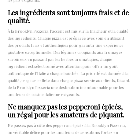
les plus exigeants.
Les ingrédients sont toujours frais et de
qualité.
À la Brooklyn Pizzeria, l’accent est mis sur la fraîcheur et la qualité
des ingrédients. Chaque pizza est préparée avec soin en utilisant
des produits frais et authentiques pour garantir une expérience
gustative exceptionnelle. Des légumes croquants aux fromages
savoureux en passant par les herbes aromatiques, chaque
ingrédient est sélectionné avec attention pour offrir un goût
authentique de l’Italie à chaque bouchée. La priorité est donnée à la
qualité, ce qui se reflète dans chaque pizza servie aux clients, faisant
de la Brooklyn Pizzeria une destination incontournable pour les
amateurs de cuisine italienne exigeants.
Ne manquez pas les pepperoni épicés,
un régal pour les amateurs de piquant.
Ne passez pas à côté des pepperoni épicés à la Brooklyn Pizzeria,
un véritable délice pour les amateurs de sensations fortes en