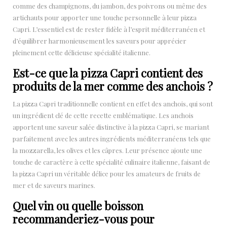
comme des champignons, du jambon, des poivrons ou même des
artichauts pour apporter une touche personnelle à leur pizza
Capri. L’essentiel est de rester fidèle à l’esprit méditerranéen et
d’équilibrer harmonieusement les saveurs pour apprécier
pleinement cette délicieuse spécialité italienne.
Est-ce que la pizza Capri contient des
produits de la mer comme des anchois ?
La pizza Capri traditionnelle contient en effet des anchois, qui sont
un ingrédient clé de cette recette emblématique. Les anchois
apportent une saveur salée distinctive à la pizza Capri, se mariant
parfaitement avec les autres ingrédients méditerranéens tels que
la mozzarella, les olives et les câpres. Leur présence ajoute une
touche de caractère à cette spécialité culinaire italienne, faisant de
la pizza Capri un véritable délice pour les amateurs de fruits de
mer et de saveurs marines.
Quel vin ou quelle boisson
recommanderiez-vous pour