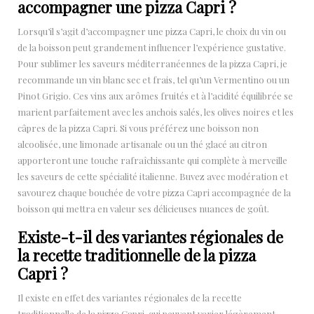
accompagner une pizza Capri ?
Lorsqu’il s’agit d’accompagner une pizza Capri, le choix du vin ou
de la boisson peut grandement influencer l’expérience gustative.
Pour sublimer les saveurs méditerranéennes de la pizza Capri, je
recommande un vin blanc sec et frais, tel qu’un Vermentino ou un
Pinot Grigio. Ces vins aux arômes fruités et à l’acidité équilibrée se
marient parfaitement avec les anchois salés, les olives noires et les
câpres de la pizza Capri. Si vous préférez une boisson non
alcoolisée, une limonade artisanale ou un thé glacé au citron
apporteront une touche rafraîchissante qui complète à merveille
les saveurs de cette spécialité italienne. Buvez avec modération et
savourez chaque bouchée de votre pizza Capri accompagnée de la
boisson qui mettra en valeur ses délicieuses nuances de goût.
Existe-t-il des variantes régionales de
la recette traditionnelle de la pizza
Capri ?
Il existe en effet des variantes régionales de la recette
traditionnelle de la pizza Capri, qui peuvent varier légèrement