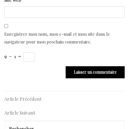
Site web
Enregistrer mon nom, mon e-mail et mon site dans le
navigateur pour mon prochain commentaire.
9
−
1
=
Navigation
Article
Article Précédent
Précédent
de
Article
Article Suivant
l’article
Suivant
Rechercher