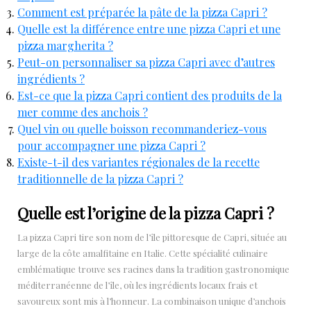
Comment est préparée la pâte de la pizza Capri ?
Quelle est la différence entre une pizza Capri et une
pizza margherita ?
Peut-on personnaliser sa pizza Capri avec d’autres
ingrédients ?
Est-ce que la pizza Capri contient des produits de la
mer comme des anchois ?
Quel vin ou quelle boisson recommanderiez-vous
pour accompagner une pizza Capri ?
Existe-t-il des variantes régionales de la recette
traditionnelle de la pizza Capri ?
Quelle est l’origine de la pizza Capri ?
La pizza Capri tire son nom de l’île pittoresque de Capri, située au
large de la côte amalfitaine en Italie. Cette spécialité culinaire
emblématique trouve ses racines dans la tradition gastronomique
méditerranéenne de l’île, où les ingrédients locaux frais et
savoureux sont mis à l’honneur. La combinaison unique d’anchois