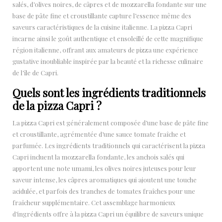
salés, d’olives noires, de câpres et de mozzarella fondante sur une
base de pâte fine et croustillante capture l’essence même des
saveurs caractéristiques de la cuisine italienne. La pizza Capri
incarne ainsi le goût authentique et ensoleillé de cette magnifique
région italienne, offrant aux amateurs de pizza une expérience
gustative inoubliable inspirée par la beauté et la richesse culinaire
de l’île de Capri.
Quels sont les ingrédients traditionnels
de la pizza Capri ?
La pizza Capri est généralement composée d’une base de pâte fine
et croustillante, agrémentée d’une sauce tomate fraîche et
parfumée. Les ingrédients traditionnels qui caractérisent la pizza
Capri incluent la mozzarella fondante, les anchois salés qui
apportent une note umami, les olives noires juteuses pour leur
saveur intense, les câpres aromatiques qui ajoutent une touche
acidulée, et parfois des tranches de tomates fraîches pour une
fraîcheur supplémentaire. Cet assemblage harmonieux
d’ingrédients offre à la pizza Capri un équilibre de saveurs unique