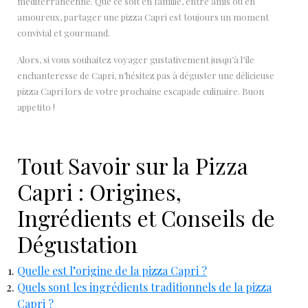
méditerranéenne. Que ce soit en famille, entre amis ou en
amoureux, partager une pizza Capri est toujours un moment
convivial et gourmand.
Alors, si vous souhaitez voyager gustativement jusqu’à l’île
enchanteresse de Capri, n’hésitez pas à déguster une délicieuse
pizza Capri lors de votre prochaine escapade culinaire. Buon
appetito !
Tout Savoir sur la Pizza
Capri : Origines,
Ingrédients et Conseils de
Dégustation
Quelle est l’origine de la pizza Capri ?
Quels sont les ingrédients traditionnels de la pizza
Capri ?