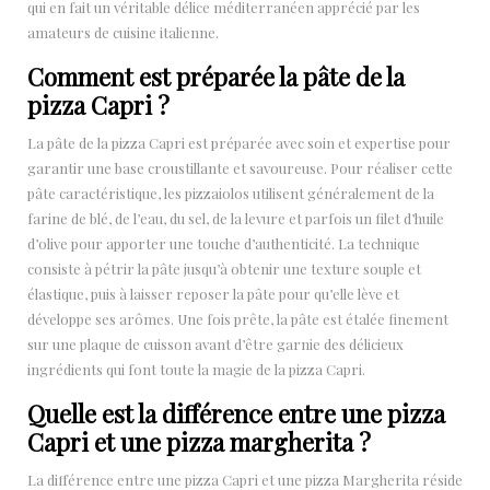
qui en fait un véritable délice méditerranéen apprécié par les
amateurs de cuisine italienne.
Comment est préparée la pâte de la
pizza Capri ?
La pâte de la pizza Capri est préparée avec soin et expertise pour
garantir une base croustillante et savoureuse. Pour réaliser cette
pâte caractéristique, les pizzaiolos utilisent généralement de la
farine de blé, de l’eau, du sel, de la levure et parfois un filet d’huile
d’olive pour apporter une touche d’authenticité. La technique
consiste à pétrir la pâte jusqu’à obtenir une texture souple et
élastique, puis à laisser reposer la pâte pour qu’elle lève et
développe ses arômes. Une fois prête, la pâte est étalée finement
sur une plaque de cuisson avant d’être garnie des délicieux
ingrédients qui font toute la magie de la pizza Capri.
Quelle est la différence entre une pizza
Capri et une pizza margherita ?
La différence entre une pizza Capri et une pizza Margherita réside