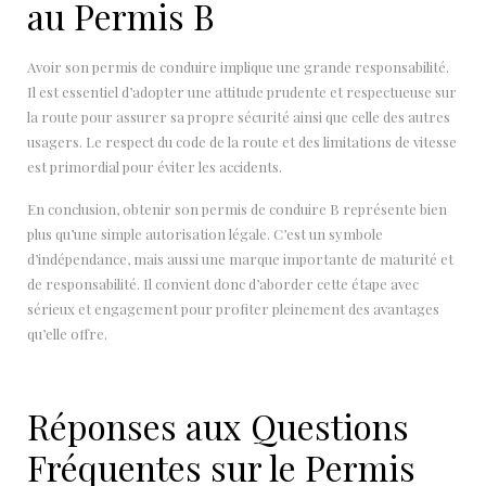
au Permis B
Avoir son permis de conduire implique une grande responsabilité.
Il est essentiel d’adopter une attitude prudente et respectueuse sur
la route pour assurer sa propre sécurité ainsi que celle des autres
usagers. Le respect du code de la route et des limitations de vitesse
est primordial pour éviter les accidents.
En conclusion, obtenir son permis de conduire B représente bien
plus qu’une simple autorisation légale. C’est un symbole
d’indépendance, mais aussi une marque importante de maturité et
de responsabilité. Il convient donc d’aborder cette étape avec
sérieux et engagement pour profiter pleinement des avantages
qu’elle offre.
Réponses aux Questions
Fréquentes sur le Permis