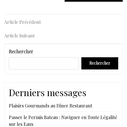
Navigation
Article
Article Précédent
Précédent
de
Article
Article Suivant
l’article
Suivant
Rechercher
Rechercher
Derniers messages
Plaisirs Gourmands au Dîner Restaurant
Passer le Permis Bateau : Naviguer en Toute Légalité
sur les Eaux