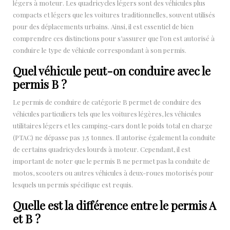
légers à moteur. Les quadricycles légers sont des véhicules plus
compacts et légers que les voitures traditionnelles, souvent utilisés
pour des déplacements urbains. Ainsi, il est essentiel de bien
comprendre ces distinctions pour s’assurer que l’on est autorisé à
conduire le type de véhicule correspondant à son permis.
Quel véhicule peut-on conduire avec le
permis B ?
Le permis de conduire de catégorie B permet de conduire des
véhicules particuliers tels que les voitures légères, les véhicules
utilitaires légers et les camping-cars dont le poids total en charge
(PTAC) ne dépasse pas 3,5 tonnes. Il autorise également la conduite
de certains quadricycles lourds à moteur. Cependant, il est
important de noter que le permis B ne permet pas la conduite de
motos, scooters ou autres véhicules à deux-roues motorisés pour
lesquels un permis spécifique est requis.
Quelle est la différence entre le permis A
et B ?