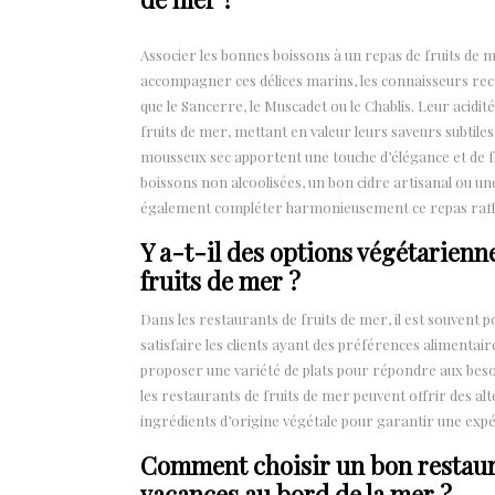
Associer les bonnes boissons à un repas de fruits de
accompagner ces délices marins, les connaisseurs re
que le Sancerre, le Muscadet ou le Chablis. Leur acidit
fruits de mer, mettant en valeur leurs saveurs subtile
mousseux sec apportent une touche d’élégance et de fes
boissons non alcoolisées, un bon cidre artisanal ou u
également compléter harmonieusement ce repas raff
Y a-t-il des options végétarienn
fruits de mer ?
Dans les restaurants de fruits de mer, il est souvent
satisfaire les clients ayant des préférences alimenta
proposer une variété de plats pour répondre aux besoins
les restaurants de fruits de mer peuvent offrir des al
ingrédients d’origine végétale pour garantir une expér
Comment choisir un bon restaura
vacances au bord de la mer ?