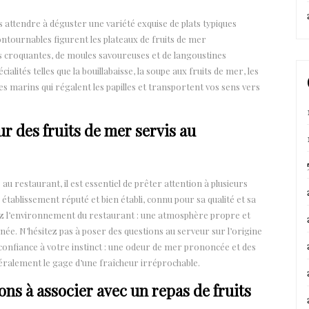
 attendre à déguster une variété exquise de plats typiques
ontournables figurent les plateaux de fruits de mer
s croquantes, de moules savoureuses et de langoustines
lités telles que la bouillabaisse, la soupe aux fruits de mer, les
ces marins qui régalent les papilles et transportent vos sens vers
r des fruits de mer servis au
au restaurant, il est essentiel de prêter attention à plusieurs
établissement réputé et bien établi, connu pour sa qualité et sa
vez l’environnement du restaurant : une atmosphère propre et
gnée. N’hésitez pas à poser des questions au serveur sur l’origine
s confiance à votre instinct : une odeur de mer prononcée et des
ralement le gage d’une fraîcheur irréprochable.
ons à associer avec un repas de fruits