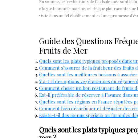
En somme, les restaurants de fruits de mer sont bien p
à la gastronomie marine, où chaque plat raconte une hi
visite dans un tel établissement est une promesse d’éva
Guide des Questions Fréque
Fruits de Mer
Quels sont les plats typiques proposés dans un
Comment s’assurer de la fraîcheur des fruits d
Quelles sont les meilleures boissons à associer
Y a-t-il des options végétariennes ou véganes 
Comment choisir un bon restaurant de fruits d
Est-il préférable de réserver à l’avance dans 
Quelles sont les régions en France réputées po
Comment bien décortiquer et déguster des crus
Existe-t-il des menus spéciaux ou formules dég
Quels sont les plats typiques pr
mer ?