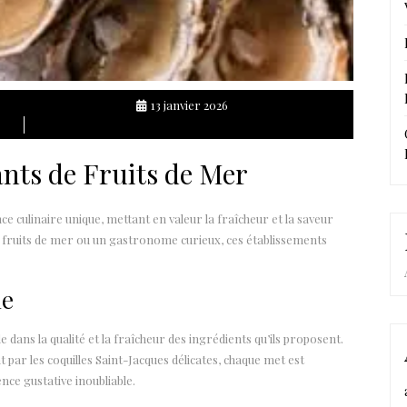
13 janvier 2026
ants de Fruits de Mer
e culinaire unique, mettant en valeur la fraîcheur et la saveur
 fruits de mer ou un gastronome curieux, ces établissements
le
 dans la qualité et la fraîcheur des ingrédients qu’ils proposent.
 par les coquilles Saint-Jacques délicates, chaque met est
ce gustative inoubliable.