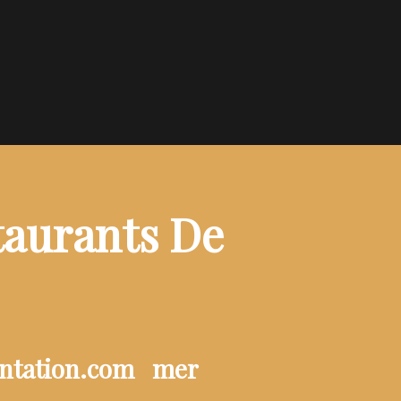
taurants De
entation.com
mer