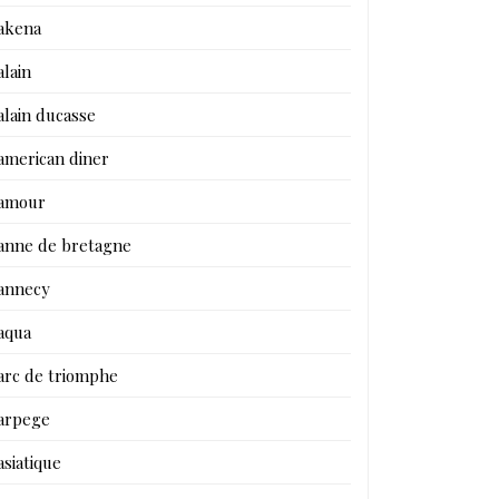
akena
alain
alain ducasse
american diner
amour
anne de bretagne
annecy
aqua
arc de triomphe
arpege
asiatique