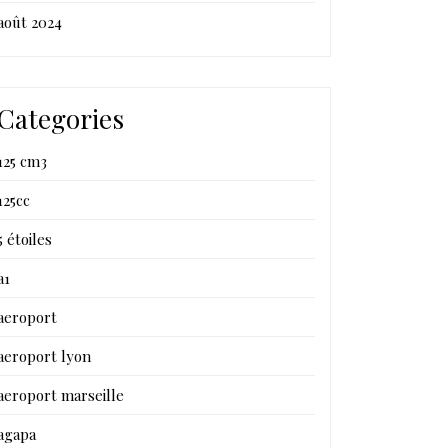
août 2024
Categories
125 cm3
125cc
5 étoiles
a1
aeroport
aeroport lyon
aeroport marseille
agapa