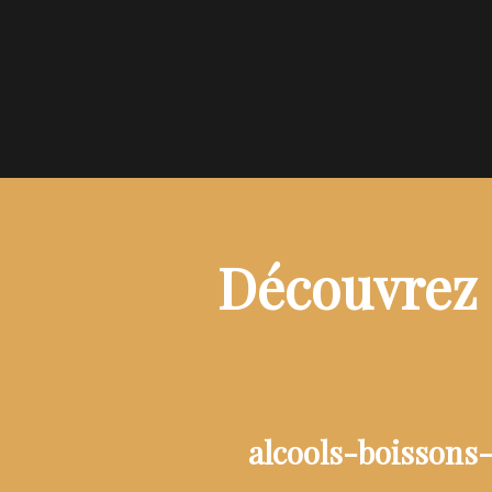
Découvrez 
alcools-boissons