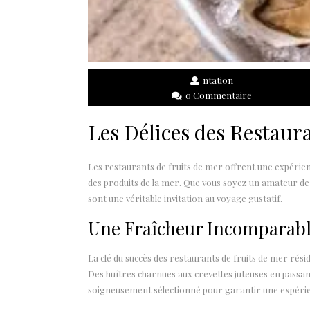
ntation
0 Commentaire
Les Délices des Restaur
Les restaurants de fruits de mer offrent une expérienc
des produits de la mer. Que vous soyez un amateur de
sont une véritable invitation au voyage gustatif.
Une Fraîcheur Incomparab
La clé du succès des restaurants de fruits de mer réside
Des huîtres charnues aux crevettes juteuses en passant
soigneusement sélectionné pour garantir une expérien