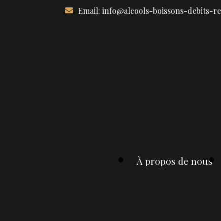
Aller
Email:
info@alcools-boissons-debits-r
au
contenu
À propos de nous