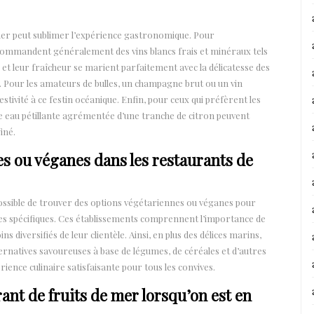
 mer peut sublimer l’expérience gastronomique. Pour
commandent généralement des vins blancs frais et minéraux tels
é et leur fraîcheur se marient parfaitement avec la délicatesse des
s. Pour les amateurs de bulles, un champagne brut ou un vin
tivité à ce festin océanique. Enfin, pour ceux qui préfèrent les
ne eau pétillante agrémentée d’une tranche de citron peuvent
iné.
es ou véganes dans les restaurants de
 possible de trouver des options végétariennes ou véganes pour
ires spécifiques. Ces établissements comprennent l’importance de
 diversifiés de leur clientèle. Ainsi, en plus des délices marins,
ternatives savoureuses à base de légumes, de céréales et d’autres
ience culinaire satisfaisante pour tous les convives.
nt de fruits de mer lorsqu’on est en