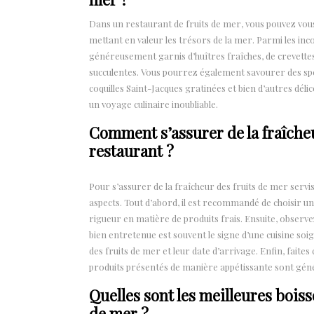
Dans un restaurant de fruits de mer, vous pouvez vous
mettant en valeur les trésors de la mer. Parmi les inc
généreusement garnis d’huîtres fraîches, de crevette
succulentes. Vous pourrez également savourer des spécia
coquilles Saint-Jacques gratinées et bien d’autres déli
un voyage culinaire inoubliable.
Comment s’assurer de la fraîcheu
restaurant ?
Pour s’assurer de la fraîcheur des fruits de mer servis 
aspects. Tout d’abord, il est recommandé de choisir un 
rigueur en matière de produits frais. Ensuite, obser
bien entretenue est souvent le signe d’une cuisine soi
des fruits de mer et leur date d’arrivage. Enfin, faite
produits présentés de manière appétissante sont géné
Quelles sont les meilleures boiss
de mer ?