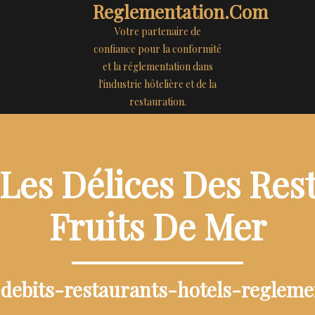
Reglementation.com
Votre partenaire de
confiance pour la conformité
et la réglementation dans
l'industrie hôtelière et de la
restauration.
Les Délices Des Res
Fruits De Mer
-debits-restaurants-hotels-reglem