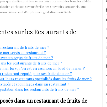
lus que des lieux où l’on se restaure : ce sont des temples dédiés
stoire et chaque saveur éveille des souvenirs sensoriels. Une
sion culinaire et d’expérience gustative inoubliable.
ntes sur les Restaurants de
 restaurant de fruits de mer ?
e mer servis au restaurant ?
 avec un repas de fruits de mer ?
dans les restaurants de fruits de mer ?
e mer lorsqu’on est en vacances au bord de la mer ?
un restaurant réputé pour ses fruits de mer ?
ur leurs restaurants spécialisés dans les fruits de mer ?
tacés et coquillages dans un restaurant ?
ustation dans les restaurants de fruits de mer ?
oposés dans un restaurant de fruits de