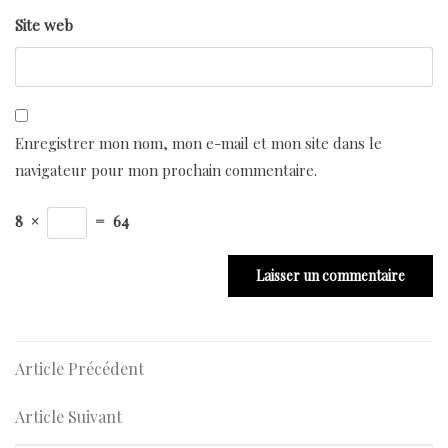
Site web
Enregistrer mon nom, mon e-mail et mon site dans le
navigateur pour mon prochain commentaire.
8
×
=
64
Navigation
Article
Article Précédent
Précédent
de
Article
Article Suivant
Suivant