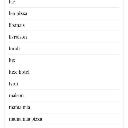
lac
leo pizza
libanais
livraison
lundi
lux
luxe hotel
lyon
maison
mama mia
mama mia pizza