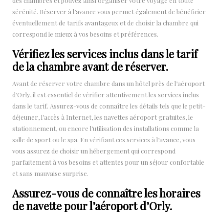
des chambres et pouvez ainsi organiser votre voyage en toute
sérénité. Réserver à l’avance vous permet également de bénéficier
éventuellement de tarifs avantageux et de choisir la chambre qui
correspond le mieux à vos besoins et préférences.
Vérifiez les services inclus dans le tarif
de la chambre avant de réserver.
Avant de réserver votre chambre dans un hôtel près de l’aéroport
d’Orly, il est essentiel de vérifier attentivement les services inclus
dans le tarif. Assurez-vous de connaître les détails tels que le petit-
déjeuner, l’accès à Internet, les navettes aéroport gratuites, le
stationnement, ou encore l’utilisation des installations comme la
salle de sport ou le spa. En vérifiant ces services à l’avance, vous
vous assurez de choisir un hébergement qui correspond
parfaitement à vos besoins et attentes pour un séjour confortable
et sans mauvaise surprise.
Assurez-vous de connaître les horaires
de navette pour l’aéroport d’Orly.