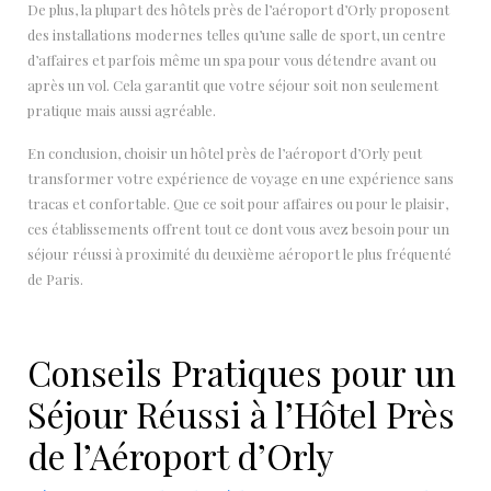
De plus, la plupart des hôtels près de l’aéroport d’Orly proposent
des installations modernes telles qu’une salle de sport, un centre
d’affaires et parfois même un spa pour vous détendre avant ou
après un vol. Cela garantit que votre séjour soit non seulement
pratique mais aussi agréable.
En conclusion, choisir un hôtel près de l’aéroport d’Orly peut
transformer votre expérience de voyage en une expérience sans
tracas et confortable. Que ce soit pour affaires ou pour le plaisir,
ces établissements offrent tout ce dont vous avez besoin pour un
séjour réussi à proximité du deuxième aéroport le plus fréquenté
de Paris.
Conseils Pratiques pour un
Séjour Réussi à l’Hôtel Près
de l’Aéroport d’Orly