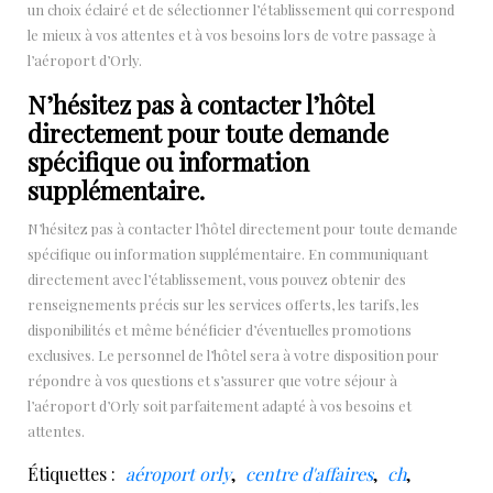
un choix éclairé et de sélectionner l’établissement qui correspond
le mieux à vos attentes et à vos besoins lors de votre passage à
l’aéroport d’Orly.
N’hésitez pas à contacter l’hôtel
directement pour toute demande
spécifique ou information
supplémentaire.
N’hésitez pas à contacter l’hôtel directement pour toute demande
spécifique ou information supplémentaire. En communiquant
directement avec l’établissement, vous pouvez obtenir des
renseignements précis sur les services offerts, les tarifs, les
disponibilités et même bénéficier d’éventuelles promotions
exclusives. Le personnel de l’hôtel sera à votre disposition pour
répondre à vos questions et s’assurer que votre séjour à
l’aéroport d’Orly soit parfaitement adapté à vos besoins et
attentes.
Étiquettes :
aéroport orly
,
centre d'affaires
,
ch
,