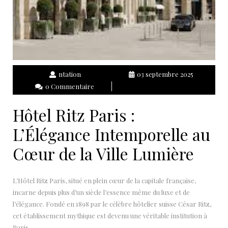
ntation
03 septembre 2025
0 Commentaire
Hôtel Ritz Paris :
L’Élégance Intemporelle au
Cœur de la Ville Lumière
L’Hôtel Ritz Paris, situé en plein cœur de la capitale française,
incarne depuis plus d’un siècle l’essence même du luxe et de
l’élégance. Fondé en 1898 par le célèbre hôtelier suisse César Ritz,
cet établissement mythique est devenu une véritable institution à
Paris.