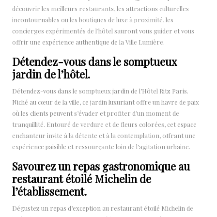
découvrir les meilleurs restaurants, les attractions culturelles
incontournables ou les boutiques de luxe à proximité, les
concierges expérimentés de l’hôtel sauront vous guider et vous
offrir une expérience authentique de la Ville Lumière.
Détendez-vous dans le somptueux
jardin de l’hôtel.
Détendez-vous dans le somptueux jardin de l’Hôtel Ritz Paris.
Niché au cœur de la ville, ce jardin luxuriant offre un havre de paix
où les clients peuvent s’évader et profiter d’un moment de
tranquillité. Entouré de verdure et de fleurs colorées, cet espace
enchanteur invite à la détente et à la contemplation, offrant une
expérience paisible et ressourçante loin de l’agitation urbaine.
Savourez un repas gastronomique au
restaurant étoilé Michelin de
l’établissement.
Dégustez un repas d’exception au restaurant étoilé Michelin de