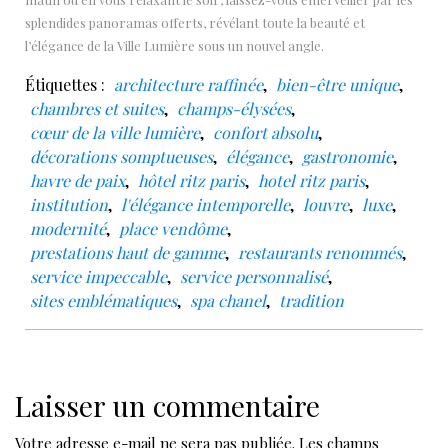
splendides panoramas offerts, révélant toute la beauté et
l’élégance de la Ville Lumière sous un nouvel angle.
Étiquettes :
architecture raffinée
,
bien-être unique
,
chambres et suites
,
champs-élysées
,
cœur de la ville lumière
,
confort absolu
,
décorations somptueuses
,
élégance
,
gastronomie
,
havre de paix
,
hôtel ritz paris
,
hotel ritz paris
,
institution
,
l'élégance intemporelle
,
louvre
,
luxe
,
modernité
,
place vendôme
,
prestations haut de gamme
,
restaurants renommés
,
service impeccable
,
service personnalisé
,
sites emblématiques
,
spa chanel
,
tradition
Laisser un commentaire
Votre adresse e-mail ne sera pas publiée.
Les champs