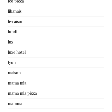
leo pizza
libanais
livraison
lundi
lux
luxe hotel
lyon
maison
mama mia
mama mia pizza
mamma