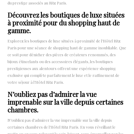
du prestige associés au Ritz Paris.
Découvrez les boutiques de luxe situées
à proximité pour du shopping haut de
gamme.
Explorez les boutiques de luxe situées à proximité de l’Hôtel Ritz
Paris pour une séance de shopping haut de gamme inoubliable. Que
ce soit pour dénicher des pièces de créateurs renommés, des
bijoux étincelants ou des accessoires élégants, les boutiques
prestigieuses aux alentours offrent une expérience shopping
exclusive qui complète parfaitement le luxe et le raffinement de
votre séjour à l’Hôtel Ritz Paris.
N’oubliez pas d’admirer la vue
imprenable sur la ville depuis certaines
chambres.
N’oubliez pas d’admirer la vue imprenable sur la ville depuis
certaines chambres de l’Hôtel Ritz Paris. En vous réveillant le
matin ou en vous relaxant le soir, laissez-vous émerveiller par les