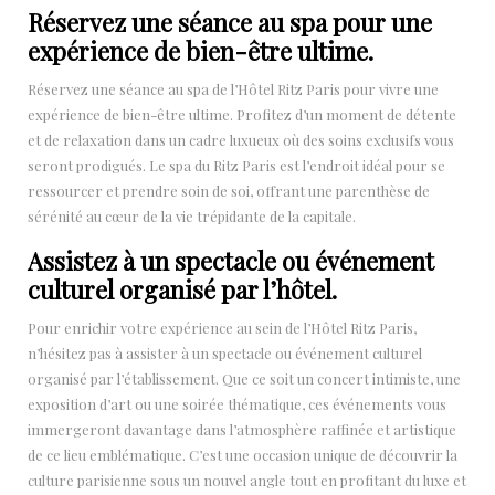
Réservez une séance au spa pour une
expérience de bien-être ultime.
Réservez une séance au spa de l’Hôtel Ritz Paris pour vivre une
expérience de bien-être ultime. Profitez d’un moment de détente
et de relaxation dans un cadre luxueux où des soins exclusifs vous
seront prodigués. Le spa du Ritz Paris est l’endroit idéal pour se
ressourcer et prendre soin de soi, offrant une parenthèse de
sérénité au cœur de la vie trépidante de la capitale.
Assistez à un spectacle ou événement
culturel organisé par l’hôtel.
Pour enrichir votre expérience au sein de l’Hôtel Ritz Paris,
n’hésitez pas à assister à un spectacle ou événement culturel
organisé par l’établissement. Que ce soit un concert intimiste, une
exposition d’art ou une soirée thématique, ces événements vous
immergeront davantage dans l’atmosphère raffinée et artistique
de ce lieu emblématique. C’est une occasion unique de découvrir la
culture parisienne sous un nouvel angle tout en profitant du luxe et