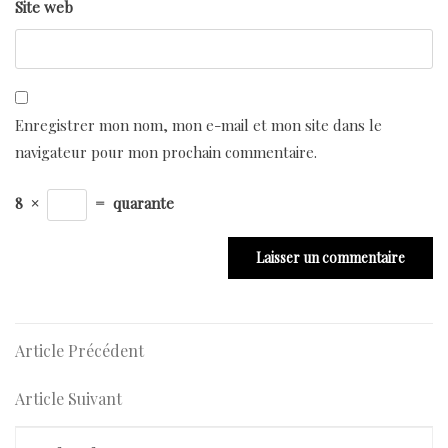
Site web
Enregistrer mon nom, mon e-mail et mon site dans le
navigateur pour mon prochain commentaire.
8
×
=
quarante
Navigation
Article
Article Précédent
Précédent
de
Article
Article Suivant
l’article
Suivant