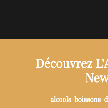
Découvrez L’
New 
alcools-boissons-