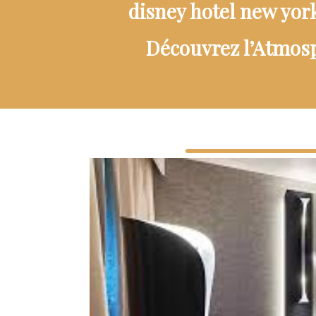
disney hotel new yor
Découvrez l’Atmosp