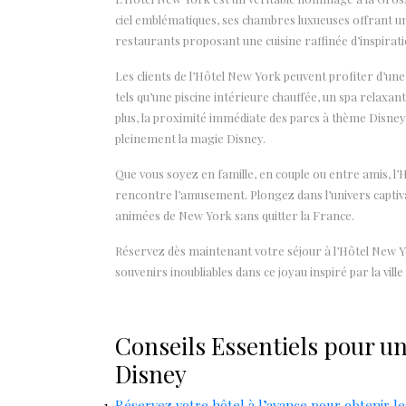
ciel emblématiques, ses chambres luxueuses offrant une
restaurants proposant une cuisine raffinée d’inspirat
Les clients de l’Hôtel New York peuvent profiter d’un
tels qu’une piscine intérieure chauffée, un spa relaxant
plus, la proximité immédiate des parcs à thème Disneyl
pleinement la magie Disney.
Que vous soyez en famille, en couple ou entre amis, l’
rencontre l’amusement. Plongez dans l’univers captiva
animées de New York sans quitter la France.
Réservez dès maintenant votre séjour à l’Hôtel New 
souvenirs inoubliables dans ce joyau inspiré par la ville
Conseils Essentiels pour un
Disney
Réservez votre hôtel à l’avance pour obtenir les