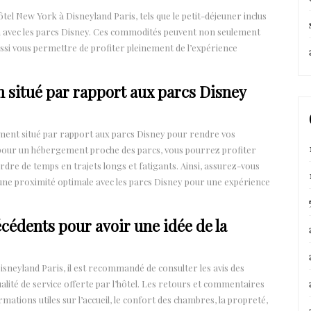
tel New York à Disneyland Paris, tels que le petit-déjeuner inclus
ison avec les parcs Disney. Ces commodités peuvent non seulement
ussi vous permettre de profiter pleinement de l’expérience
n situé par rapport aux parcs Disney
éalement situé par rapport aux parcs Disney pour rendre vos
t pour un hébergement proche des parcs, vous pourrez profiter
dre de temps en trajets longs et fatigants. Ainsi, assurez-vous
 une proximité optimale avec les parcs Disney pour une expérience
écédents pour avoir une idée de la
isneyland Paris, il est recommandé de consulter les avis des
qualité de service offerte par l’hôtel. Les retours et commentaires
mations utiles sur l’accueil, le confort des chambres, la propreté,