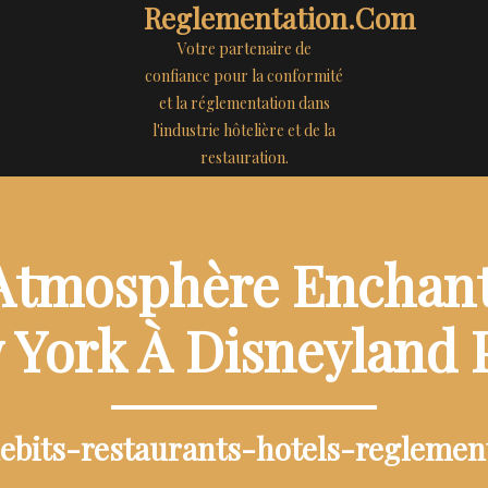
Reglementation.com
Votre partenaire de
confiance pour la conformité
et la réglementation dans
l'industrie hôtelière et de la
restauration.
Atmosphère Enchant
York À Disneyland 
debits-restaurants-hotels-reglemen