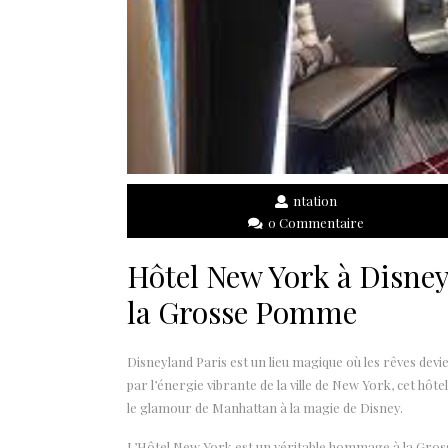
ntation
0 Commentaire
Hôtel New York à Disneyl
la Grosse Pomme
Disneyland Paris est un lieu magique où les rêves devie
par l’énergie vibrante de la ville de New York, cet hô
le glamour de Manhattan à la magie de Disney.
L’Hôtel New York est un véritable hommage à la Gros