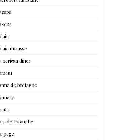
agapa
akena
alain
alain ducasse
american diner
amour
anne de bretagne
annecy
aqua
arc de triomphe
arpege