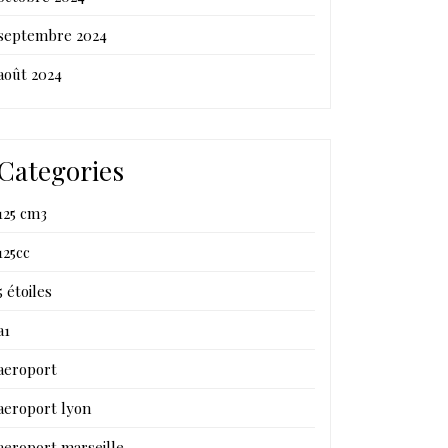
septembre 2024
août 2024
Categories
125 cm3
125cc
5 étoiles
a1
aeroport
aeroport lyon
aeroport marseille