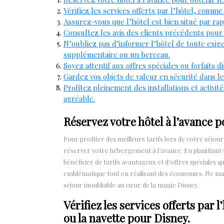
Vérifiez les services offerts par l’hôtel, comme
Assurez-vous que l’hôtel est bien situé par ra
Consultez les avis des clients précédents pour a
N’oubliez pas d’informer l’hôtel de toute exige
supplémentaire ou un berceau.
Soyez attentif aux offres spéciales ou forfaits 
Gardez vos objets de valeur en sécurité dans le
Profitez pleinement des installations et activi
agréable.
Réservez votre hôtel à l’avance po
Pour profiter des meilleurs tarifs lors de votre séjou
réserver votre hébergement à l’avance. En planifiant 
bénéficier de tarifs avantageux et d’offres spéciales 
emblématique tout en réalisant des économies. Ne man
séjour inoubliable au cœur de la magie Disney.
Vérifiez les services offerts par
ou la navette pour Disney.