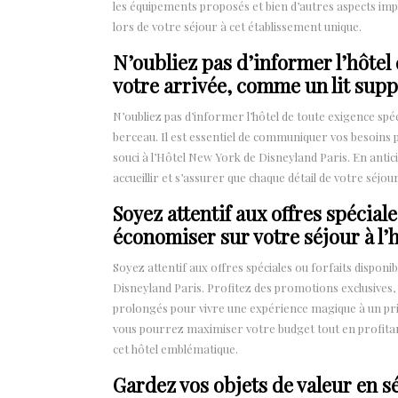
les équipements proposés et bien d’autres aspects i
lors de votre séjour à cet établissement unique.
N’oubliez pas d’informer l’hôtel
votre arrivée, comme un lit sup
N’oubliez pas d’informer l’hôtel de toute exigence sp
berceau. Il est essentiel de communiquer vos besoins p
souci à l’Hôtel New York de Disneyland Paris. En antic
accueillir et s’assurer que chaque détail de votre séjo
Soyez attentif aux offres spécial
économiser sur votre séjour à l’h
Soyez attentif aux offres spéciales ou forfaits dispon
Disneyland Paris. Profitez des promotions exclusives,
prolongés pour vivre une expérience magique à un prix
vous pourrez maximiser votre budget tout en profitan
cet hôtel emblématique.
Gardez vos objets de valeur en sé