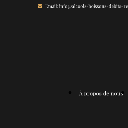
Aller
Email:
info@alcools-boissons-debits-r
au
contenu
À propos de nous