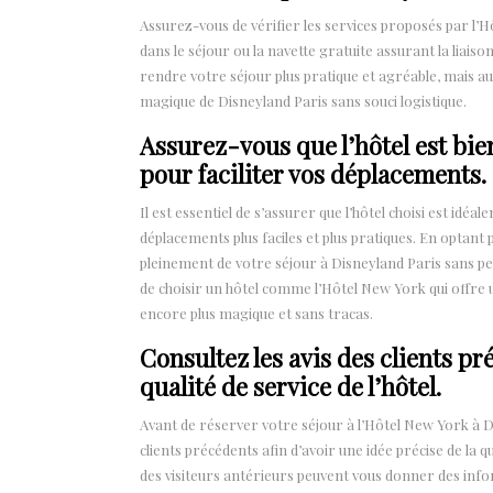
Assurez-vous de vérifier les services proposés par l’Hô
dans le séjour ou la navette gratuite assurant la lia
rendre votre séjour plus pratique et agréable, mais a
magique de Disneyland Paris sans souci logistique.
Assurez-vous que l’hôtel est bie
pour faciliter vos déplacements.
Il est essentiel de s’assurer que l’hôtel choisi est id
déplacements plus faciles et plus pratiques. En optan
pleinement de votre séjour à Disneyland Paris sans per
de choisir un hôtel comme l’Hôtel New York qui offre
encore plus magique et sans tracas.
Consultez les avis des clients pr
qualité de service de l’hôtel.
Avant de réserver votre séjour à l’Hôtel New York à D
clients précédents afin d’avoir une idée précise de la 
des visiteurs antérieurs peuvent vous donner des infor