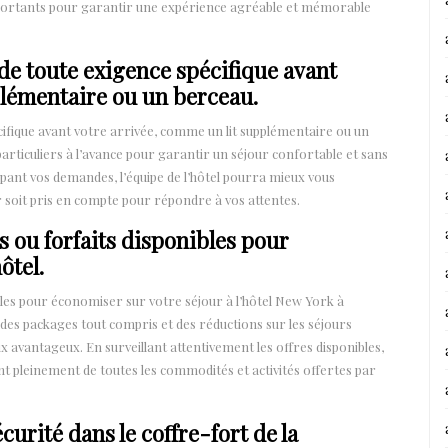
mportants pour garantir une expérience agréable et mémorable
 de toute exigence spécifique avant
plémentaire ou un berceau.
écifique avant votre arrivée, comme un lit supplémentaire ou un
articuliers à l’avance pour garantir un séjour confortable et sans
ipant vos demandes, l’équipe de l’hôtel pourra mieux vous
ur soit pris en compte pour répondre à vos attentes.
es ou forfaits disponibles pour
ôtel.
ibles pour économiser sur votre séjour à l’hôtel New York à
 des packages tout compris et des réductions sur les séjours
 avantageux. En surveillant attentivement les offres disponibles,
t pleinement de toutes les commodités et activités offertes par
curité dans le coffre-fort de la