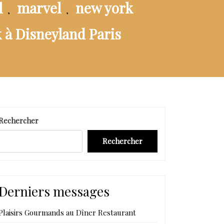
l
marvel
new york
,
,
 à Disneyland Paris
Rechercher
Rechercher
Derniers messages
Plaisirs Gourmands au Dîner Restaurant