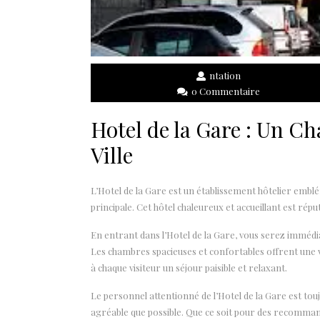
ntation
0 Commentaire
Hotel de la Gare : Un C
Ville
L’Hotel de la Gare est un établissement hôtelier emblém
principale. Cet hôtel chaleureux et accueillant est rép
En entrant dans l’Hotel de la Gare, vous serez immédi
Les chambres spacieuses et confortables offrent une vu
à chaque visiteur un séjour paisible et relaxant.
Le personnel attentionné de l’Hotel de la Gare est tou
agréable que possible. Que ce soit pour des recommand