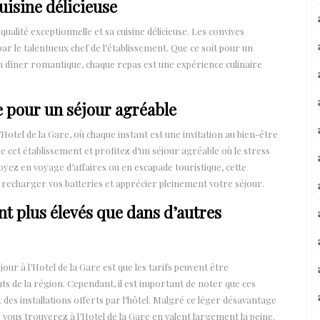
uisine délicieuse
qualité exceptionnelle et sa cuisine délicieuse. Les convives
ar le talentueux chef de l’établissement. Que ce soit pour un
n dîner romantique, chaque repas est une expérience culinaire
e pour un séjour agréable
Hotel de la Gare, où chaque instant est une invitation au bien-être
e cet établissement et profitez d’un séjour agréable où le stress
oyez en voyage d’affaires ou en escapade touristique, cette
recharger vos batteries et apprécier pleinement votre séjour.
nt plus élevés que dans d’autres
ur à l’Hotel de la Gare est que les tarifs peuvent être
ts de la région. Cependant, il est important de noter que ces
et des installations offerts par l’hôtel. Malgré ce léger désavantage
e vous trouverez à l’Hotel de la Gare en valent largement la peine.