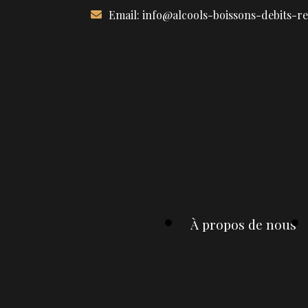
Aller
Email:
info@alcools-boissons-debits-r
au
contenu
À propos de nous