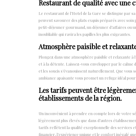
Restaurant de qualité avec une c
Le restaurant de l’Hotel de la Gare se distingue par sa 
peuvent savourer des plats exquis préparés avec soin p
petit-déjeuner gourmand, un déjeuner d’affaires ou u
inoubliable qui ravira les papilles les plus exigeantes.
Atmosphère paisible et relaxant
Plongez dans une atmosphère paisible et relaxante à l’
et à la détente. Laissez-vous envelopper par le calme d
et les soucis s’évanouissent naturellement. Que vous s
ambiance apaisante vous promet un refuge idéal pour 
Les tarifs peuvent être légèreme
établissements de la région.
Un inconvénient à prendre en compte lors de votre séjo
légèrement plus élevés que dans d’autres établissemen
tarifs reflètent la qualité exceptionnelle des services 
financier, l’expérience unique et le confort inégalé qu