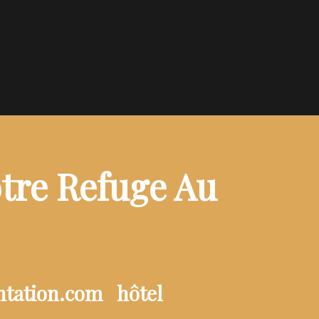
otre Refuge Au
ntation.com
hôtel