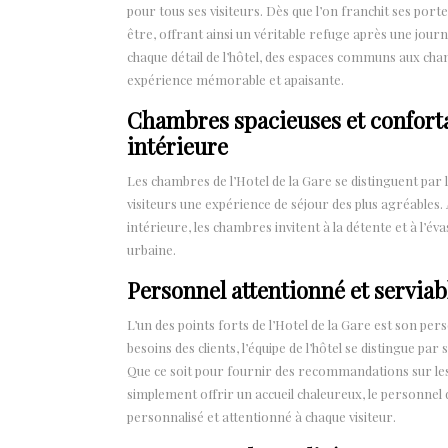
pour tous ses visiteurs. Dès que l’on franchit ses port
être, offrant ainsi un véritable refuge après une jou
chaque détail de l’hôtel, des espaces communs aux ch
expérience mémorable et apaisante.
Chambres spacieuses et confortabl
intérieure
Les chambres de l’Hotel de la Gare se distinguent par
visiteurs une expérience de séjour des plus agréables. 
intérieure, les chambres invitent à la détente et à l’év
urbaine.
Personnel attentionné et serviab
L’un des points forts de l’Hotel de la Gare est son pe
besoins des clients, l’équipe de l’hôtel se distingue p
Que ce soit pour fournir des recommandations sur les 
simplement offrir un accueil chaleureux, le personnel 
personnalisé et attentionné à chaque visiteur.