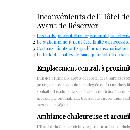
Inconvénients de l’Hôtel de
Avant de Réserver
Les tarifs peuvent être légèrement plus élevés
Le stationnement peut être limité ou nécessite
Certains clients ont signalé une insonorisation
La taille des salles de bains pourrait être con
Emplacement central, à proximit
L’un des principaux atouts de l’Hotel de la Gare est 
principale. Cette situation privilégiée en fait un choix 
souhaitent explorer la ville facilement. Grâce à sa proxi
accessibilité optimale aux transports en commun, faci
lors de leur séjour.
Ambiance chaleureuse et accueil
L’Hotel de la Gare se distingue par son ambiance cha