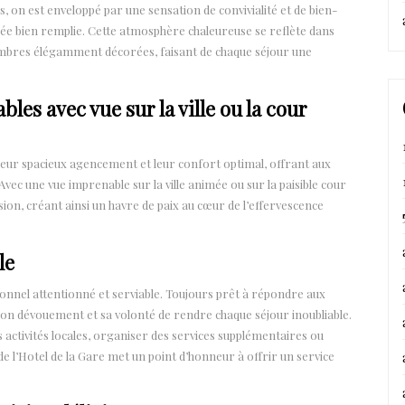
es, on est enveloppé par une sensation de convivialité et de bien-
rnée bien remplie. Cette atmosphère chaleureuse se reflète dans
ambres élégamment décorées, faisant de chaque séjour une
es avec vue sur la ville ou la cour
 leur spacieux agencement et leur confort optimal, offrant aux
Avec une vue imprenable sur la ville animée ou sur la paisible cour
asion, créant ainsi un havre de paix au cœur de l’effervescence
le
rsonnel attentionné et serviable. Toujours prêt à répondre aux
ar son dévouement et sa volonté de rendre chaque séjour inoubliable.
activités locales, organiser des services supplémentaires ou
de l’Hotel de la Gare met un point d’honneur à offrir un service