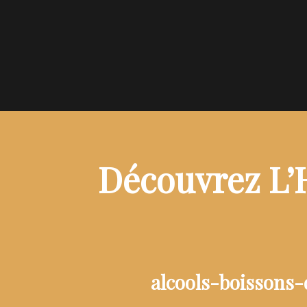
Découvrez L’H
alcools-boissons