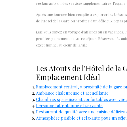
restaurants ou des services supplémentaires, l’équipe d
Après une journée bien remplie à explorer les trésors 
de l’Hotel de la Gare ou profiter d’un délicieux repas p
Que vous soyez en voyage d’affaires ou en vacances, l’H
profiter pleinement de votre séjour. Réservez dès auj
exceptionnel au cœur de la ville.
Les Atouts de l’Hôtel de la 
Emplacement Idéal
Emplacement central, à proximité de la gare pr
Ambiance chaleureuse et accueillante
Chambres spacieuses et confortables avec vue su
Personnel attentionné et serviable
Restaurant de qualité avec une cuisine délicieu
Atmosphère paisible et relaxante pour un séjo