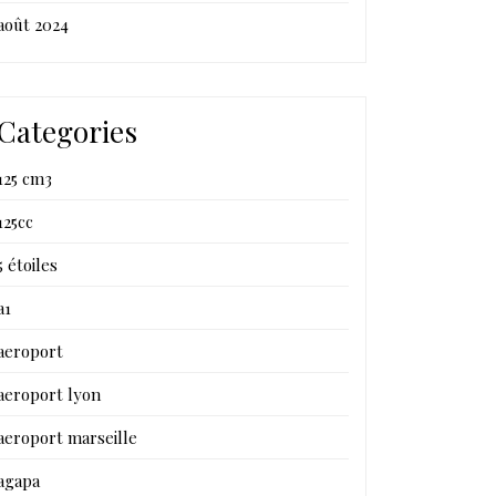
août 2024
Categories
125 cm3
125cc
5 étoiles
a1
aeroport
aeroport lyon
aeroport marseille
agapa