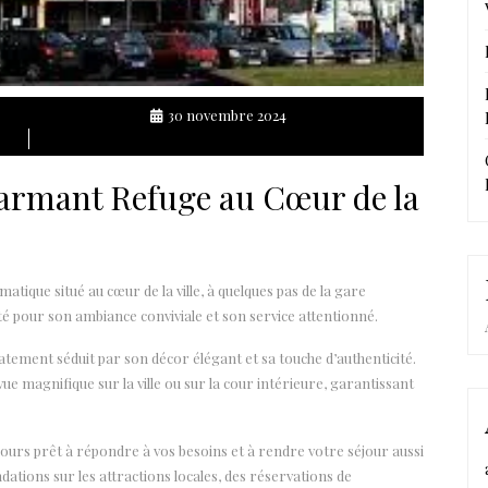
30 novembre 2024
harmant Refuge au Cœur de la
atique situé au cœur de la ville, à quelques pas de la gare
uté pour son ambiance conviviale et son service attentionné.
atement séduit par son décor élégant et sa touche d’authenticité.
e magnifique sur la ville ou sur la cour intérieure, garantissant
jours prêt à répondre à vos besoins et à rendre votre séjour aussi
ations sur les attractions locales, des réservations de