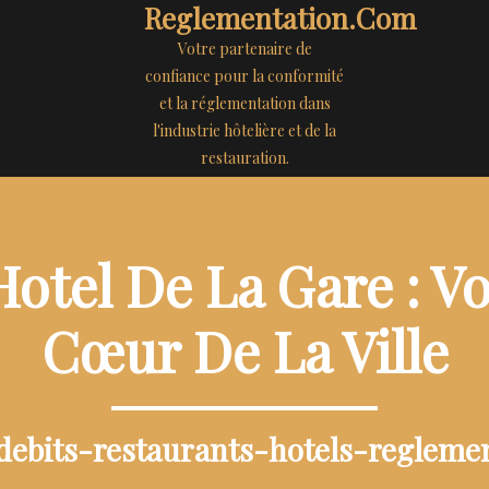
Reglementation.com
Votre partenaire de
confiance pour la conformité
et la réglementation dans
l'industrie hôtelière et de la
restauration.
otel De La Gare : V
Cœur De La Ville
-debits-restaurants-hotels-regleme