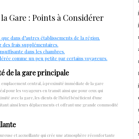
 la Gare : Points à Considérer
 que dans d’autres établissements de la région.
r des frais supplémentaires.
 insuffisante dans les chambres.
sidérée comme un peu petite par certains voyageurs.
é de la gare principale
son emplacement central, à proximité immédiate de la gare
idéal pour les voyageurs en transit ainsi que pour ceux qui
mité avec la gare, les clients de l’hôtel bénéficient d’une
litant ainsi leurs déplacements et offrant une grande commodité
lante
leureuse et accueillante qui crée une atmosphère réconfortante