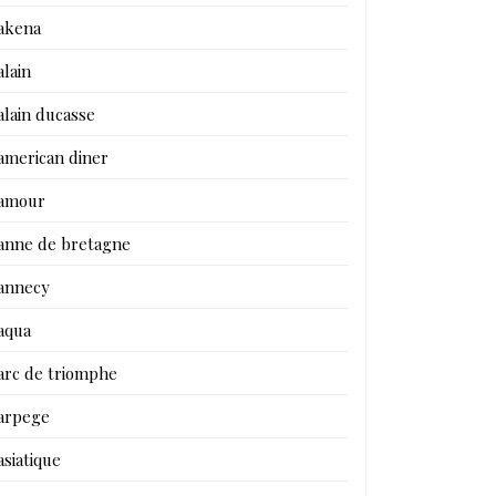
akena
alain
alain ducasse
american diner
amour
anne de bretagne
annecy
aqua
arc de triomphe
arpege
asiatique