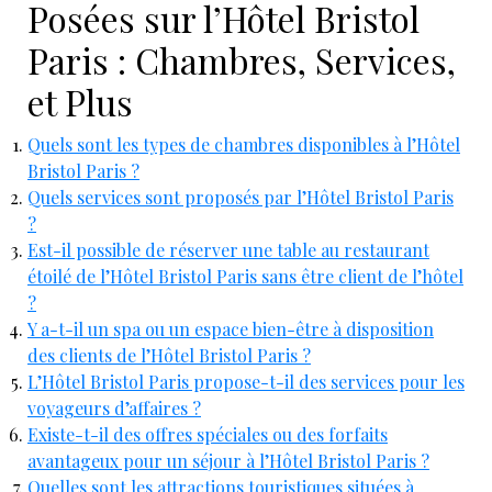
Posées sur l’Hôtel Bristol
Paris : Chambres, Services,
et Plus
Quels sont les types de chambres disponibles à l’Hôtel
Bristol Paris ?
Quels services sont proposés par l’Hôtel Bristol Paris
?
Est-il possible de réserver une table au restaurant
étoilé de l’Hôtel Bristol Paris sans être client de l’hôtel
?
Y a-t-il un spa ou un espace bien-être à disposition
des clients de l’Hôtel Bristol Paris ?
L’Hôtel Bristol Paris propose-t-il des services pour les
voyageurs d’affaires ?
Existe-t-il des offres spéciales ou des forfaits
avantageux pour un séjour à l’Hôtel Bristol Paris ?
Quelles sont les attractions touristiques situées à