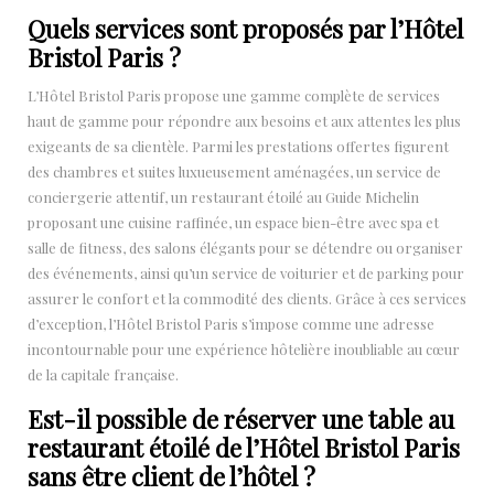
Quels services sont proposés par l’Hôtel
Bristol Paris ?
L’Hôtel Bristol Paris propose une gamme complète de services
haut de gamme pour répondre aux besoins et aux attentes les plus
exigeants de sa clientèle. Parmi les prestations offertes figurent
des chambres et suites luxueusement aménagées, un service de
conciergerie attentif, un restaurant étoilé au Guide Michelin
proposant une cuisine raffinée, un espace bien-être avec spa et
salle de fitness, des salons élégants pour se détendre ou organiser
des événements, ainsi qu’un service de voiturier et de parking pour
assurer le confort et la commodité des clients. Grâce à ces services
d’exception, l’Hôtel Bristol Paris s’impose comme une adresse
incontournable pour une expérience hôtelière inoubliable au cœur
de la capitale française.
Est-il possible de réserver une table au
restaurant étoilé de l’Hôtel Bristol Paris
sans être client de l’hôtel ?