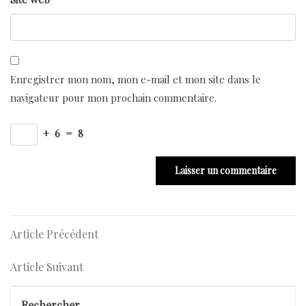
Enregistrer mon nom, mon e-mail et mon site dans le
navigateur pour mon prochain commentaire.
+
6
=
8
Navigation
Article
Article Précédent
Précédent
de
Article
Article Suivant
l’article
Suivant
Rechercher