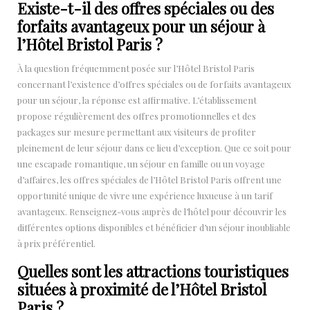
Existe-t-il des offres spéciales ou des
forfaits avantageux pour un séjour à
l’Hôtel Bristol Paris ?
À la question fréquemment posée sur l’Hôtel Bristol Paris
concernant l’existence d’offres spéciales ou de forfaits avantageux
pour un séjour, la réponse est affirmative. L’établissement
propose régulièrement des offres promotionnelles et des
packages sur mesure permettant aux visiteurs de profiter
pleinement de leur séjour dans ce lieu d’exception. Que ce soit pour
une escapade romantique, un séjour en famille ou un voyage
d’affaires, les offres spéciales de l’Hôtel Bristol Paris offrent une
opportunité unique de vivre une expérience luxueuse à un tarif
avantageux. Renseignez-vous auprès de l’hôtel pour découvrir les
différentes options disponibles et bénéficier d’un séjour inoubliable
à prix préférentiel.
Quelles sont les attractions touristiques
situées à proximité de l’Hôtel Bristol
Paris ?