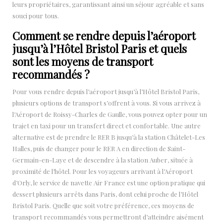
leurs propriétaires, garantissant ainsi un séjour agréable et sans
souci pour tous.
Comment se rendre depuis l’aéroport
jusqu’à l’Hôtel Bristol Paris et quels
sont les moyens de transport
recommandés ?
Pour vous rendre depuis l’aéroport jusqu’à l’Hôtel Bristol Paris,
plusieurs options de transport s’offrent à vous. Si vous arrivez à
l’Aéroport de Roissy-Charles de Gaulle, vous pouvez opter pour un
trajet en taxi pour un transfert direct et confortable. Une autre
alternative est de prendre le RER B jusqu’à la station Châtelet-Les
Halles, puis de changer pour le RER A en direction de Saint-
Germain-en-Laye et de descendre à la station Auber, située à
proximité de l’hôtel. Pour les voyageurs arrivant à l’Aéroport
d’Orly, le service de navette Air France est une option pratique qui
dessert plusieurs arrêts dans Paris, dont celui proche de l’Hôtel
Bristol Paris. Quelle que soit votre préférence, ces moyens de
transport recommandés vous permettront d’atteindre aisément