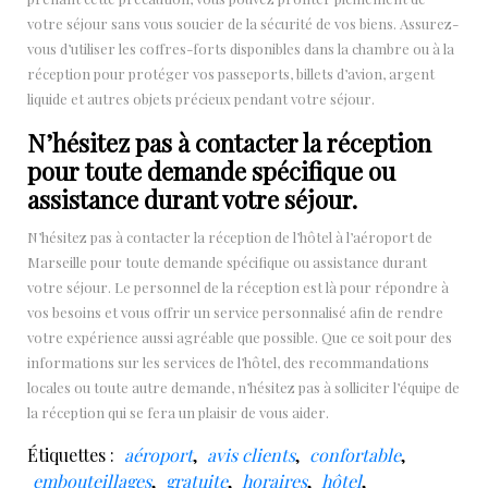
votre séjour sans vous soucier de la sécurité de vos biens. Assurez-
vous d’utiliser les coffres-forts disponibles dans la chambre ou à la
réception pour protéger vos passeports, billets d’avion, argent
liquide et autres objets précieux pendant votre séjour.
N’hésitez pas à contacter la réception
pour toute demande spécifique ou
assistance durant votre séjour.
N’hésitez pas à contacter la réception de l’hôtel à l’aéroport de
Marseille pour toute demande spécifique ou assistance durant
votre séjour. Le personnel de la réception est là pour répondre à
vos besoins et vous offrir un service personnalisé afin de rendre
votre expérience aussi agréable que possible. Que ce soit pour des
informations sur les services de l’hôtel, des recommandations
locales ou toute autre demande, n’hésitez pas à solliciter l’équipe de
la réception qui se fera un plaisir de vous aider.
Étiquettes :
aéroport
,
avis clients
,
confortable
,
embouteillages
,
gratuite
,
horaires
,
hôtel
,