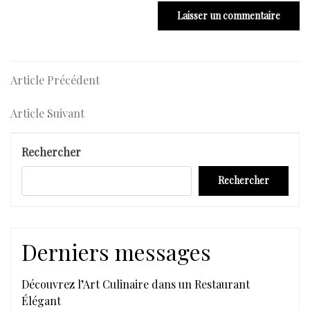
Navigation
Article
Article Précédent
Précédent
de
Article
Article Suivant
l’article
Suivant
Rechercher
Rechercher
Derniers messages
Découvrez l’Art Culinaire dans un Restaurant
Élégant