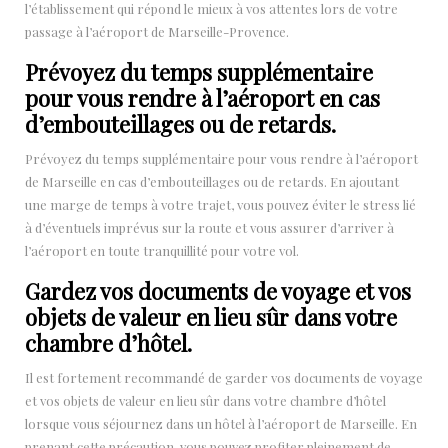
l’établissement qui répond le mieux à vos attentes lors de votre
passage à l’aéroport de Marseille-Provence.
Prévoyez du temps supplémentaire
pour vous rendre à l’aéroport en cas
d’embouteillages ou de retards.
Prévoyez du temps supplémentaire pour vous rendre à l’aéroport
de Marseille en cas d’embouteillages ou de retards. En ajoutant
une marge de temps à votre trajet, vous pouvez éviter le stress lié
à d’éventuels imprévus sur la route et vous assurer d’arriver à
l’aéroport en toute tranquillité pour votre vol.
Gardez vos documents de voyage et vos
objets de valeur en lieu sûr dans votre
chambre d’hôtel.
Il est fortement recommandé de garder vos documents de voyage
et vos objets de valeur en lieu sûr dans votre chambre d’hôtel
lorsque vous séjournez dans un hôtel à l’aéroport de Marseille. En
prenant cette précaution, vous pouvez profiter pleinement de