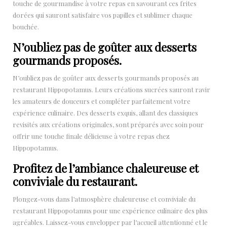
touche de gourmandise à votre repas en savourant ces frites
dorées qui sauront satisfaire vos papilles et sublimer chaque
bouchée.
N’oubliez pas de goûter aux desserts
gourmands proposés.
N’oubliez pas de goûter aux desserts gourmands proposés au
restaurant Hippopotamus. Leurs créations sucrées sauront ravir
les amateurs de douceurs et compléter parfaitement votre
expérience culinaire. Des desserts exquis, allant des classiques
revisités aux créations originales, sont préparés avec soin pour
offrir une touche finale délicieuse à votre repas chez
Hippopotamus.
Profitez de l’ambiance chaleureuse et
conviviale du restaurant.
Plongez-vous dans l’atmosphère chaleureuse et conviviale du
restaurant Hippopotamus pour une expérience culinaire des plus
agréables. Laissez-vous envelopper par l’accueil attentionné et le