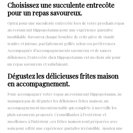
Choisissez une succulente entrecôte
pour un repas savoureux.
Optez pour une succulente entrecôte lors de votre prochain repas
au restaurant Hippopotamus pour une expérience gustative
inoubliable. Savourez chaque bouchée de cette pièce de viande
tendre et juteuse, parfaitement grillée selon vos préférences.
Accompagnée d’accompagnements savoureux et de sauces
délicieuses, l’entrecôte chez Hippopotamus est un choix sûr pour
un repas savoureux et satisfaisant.
Dégustez les délicieuses frites maison
en accompagnement.
Pour accompagner votre repas au restaurant Hippopotamus, ne
manquez pas de déguster les délicieuses frites maison, un
accompagnement incontournable qui complète à merveille les
plats savoureux proposés. Croustillantes à l’extérieur et
moelleuses à l’intérieur, ces frites maison sont préparées avec
soin pour offrir une expérience gustative irrésistible. Ajoutez une