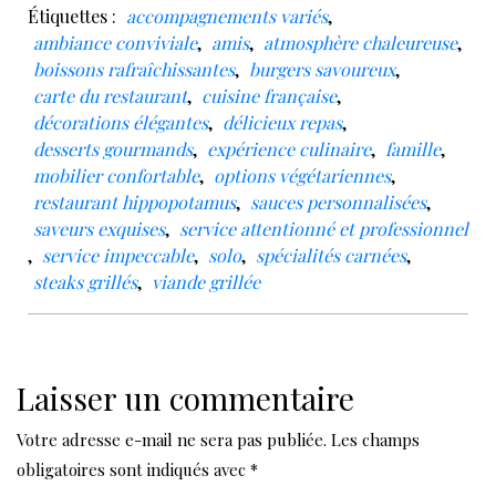
Étiquettes :
accompagnements variés
,
ambiance conviviale
,
amis
,
atmosphère chaleureuse
,
boissons rafraîchissantes
,
burgers savoureux
,
carte du restaurant
,
cuisine française
,
décorations élégantes
,
délicieux repas
,
desserts gourmands
,
expérience culinaire
,
famille
,
mobilier confortable
,
options végétariennes
,
restaurant hippopotamus
,
sauces personnalisées
,
saveurs exquises
,
service attentionné et professionnel
,
service impeccable
,
solo
,
spécialités carnées
,
steaks grillés
,
viande grillée
Laisser un commentaire
Votre adresse e-mail ne sera pas publiée.
Les champs
obligatoires sont indiqués avec
*