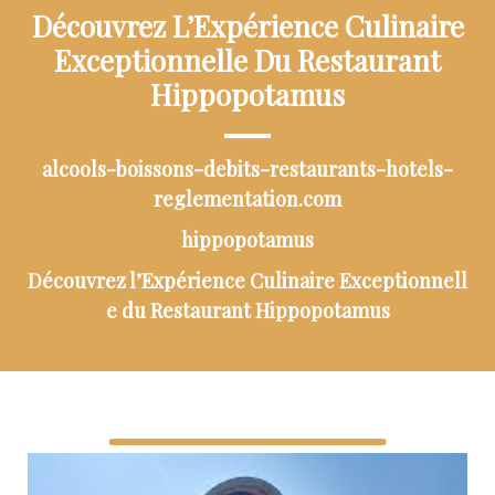
Découvrez L’Expérience Culinaire
Exceptionnelle Du Restaurant
Hippopotamus
alcools-boissons-debits-restaurants-hotels-
reglementation.com
hippopotamus
Découvrez l’Expérience Culinaire Exceptionnell
e du Restaurant Hippopotamus