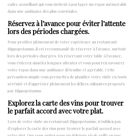
cadre accueillant qui vous invitent à partager un repas mémorable
dans une ambiance des plus conviviales.
Réservez à l’avance pour éviter l’attente
lors des périodes chargées.
Pour profiter pleinement de votre expérience au restaurant
Hippopotamus, il est recommandé de réserver à l’avance, surtout
lors des périodes chargées. En réservant votre table à l’avance,
vous éviterez ainsi les longues attentes et vous pourrez savourer
votre repas dans une ambiance détendue et agréable. Cette
précaution simple vous permettra de planifier votre visite en toute
sérénité et d’apprécier pleinement les délices culinaires proposés
par Hippopotamus.
Explorez la carte des vins pour trouver
le parfait accord avec votre plat.
Lors de votre visite au restaurant Hippopotamus, n’oubliez pas
d’explorer la carte des vins pour trouver le parfait accord avec
votre plat. Que vous optiez pour un délicieux steak grillé ou une