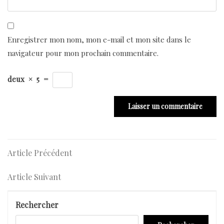
Enregistrer mon nom, mon e-mail et mon site dans le
navigateur pour mon prochain commentaire.
deux
×
5
=
Navigation
Article
Article Précédent
Précédent
de
Article
Article Suivant
l’article
Suivant
Rechercher