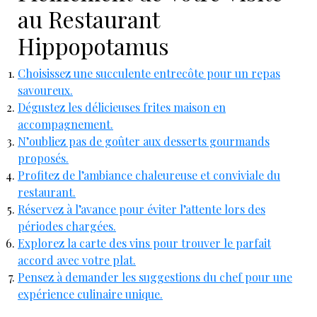
au Restaurant
Hippopotamus
Choisissez une succulente entrecôte pour un repas
savoureux.
Dégustez les délicieuses frites maison en
accompagnement.
N’oubliez pas de goûter aux desserts gourmands
proposés.
Profitez de l’ambiance chaleureuse et conviviale du
restaurant.
Réservez à l’avance pour éviter l’attente lors des
périodes chargées.
Explorez la carte des vins pour trouver le parfait
accord avec votre plat.
Pensez à demander les suggestions du chef pour une
expérience culinaire unique.