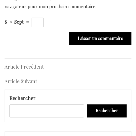
navigateur pour mon prochain commentaire.
8
×
Sept
=
Navigation
Article
Article Précédent
Précédent
de
Article
Article Suivant
l’article
Suivant
Rechercher
Rechercher