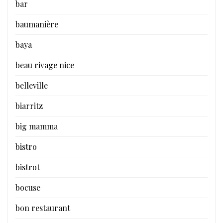
bar
baumanière
baya
beau rivage nice
belleville
biarritz
big mamma
bistro
bistrot
bocuse
bon restaurant