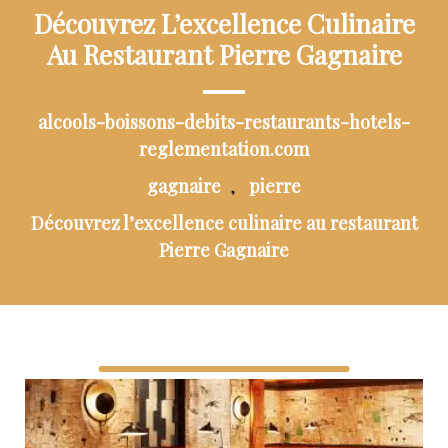
Découvrez L’excellence Culinaire
Au Restaurant Pierre Gagnaire
alcools-boissons-debits-restaurants-hotels-
reglementation.com
gagnaire
pierre
,
Découvrez l’excellence culinaire au restaurant
Pierre Gagnaire