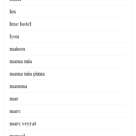
lux
luxe hotel
lyon
maison
mama mia
mama mia pizza
mamma
mar
marc
marc veyrat
marcel