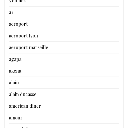
5 étoiles
a1
aeroport
aeroport lyon
aeroport marseille
agapa
akena
alain
alain ducasse
american diner
amour