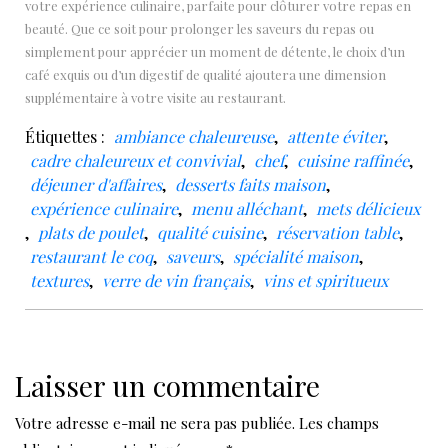
votre expérience culinaire, parfaite pour clôturer votre repas en
beauté. Que ce soit pour prolonger les saveurs du repas ou
simplement pour apprécier un moment de détente, le choix d’un
café exquis ou d’un digestif de qualité ajoutera une dimension
supplémentaire à votre visite au restaurant.
Étiquettes :
ambiance chaleureuse
,
attente éviter
,
cadre chaleureux et convivial
,
chef
,
cuisine raffinée
,
déjeuner d'affaires
,
desserts faits maison
,
expérience culinaire
,
menu alléchant
,
mets délicieux
,
plats de poulet
,
qualité cuisine
,
réservation table
,
restaurant le coq
,
saveurs
,
spécialité maison
,
textures
,
verre de vin français
,
vins et spiritueux
Laisser un commentaire
Votre adresse e-mail ne sera pas publiée.
Les champs