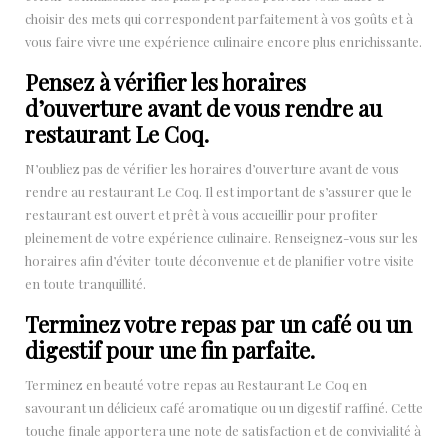
choisir des mets qui correspondent parfaitement à vos goûts et à
vous faire vivre une expérience culinaire encore plus enrichissante.
Pensez à vérifier les horaires
d’ouverture avant de vous rendre au
restaurant Le Coq.
N’oubliez pas de vérifier les horaires d’ouverture avant de vous
rendre au restaurant Le Coq. Il est important de s’assurer que le
restaurant est ouvert et prêt à vous accueillir pour profiter
pleinement de votre expérience culinaire. Renseignez-vous sur les
horaires afin d’éviter toute déconvenue et de planifier votre visite
en toute tranquillité.
Terminez votre repas par un café ou un
digestif pour une fin parfaite.
Terminez en beauté votre repas au Restaurant Le Coq en
savourant un délicieux café aromatique ou un digestif raffiné. Cette
touche finale apportera une note de satisfaction et de convivialité à