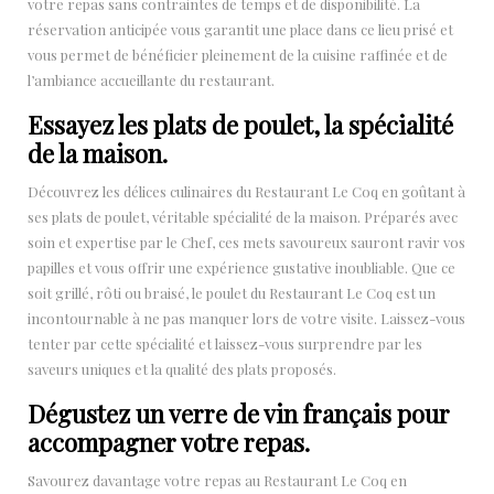
votre repas sans contraintes de temps et de disponibilité. La
réservation anticipée vous garantit une place dans ce lieu prisé et
vous permet de bénéficier pleinement de la cuisine raffinée et de
l’ambiance accueillante du restaurant.
Essayez les plats de poulet, la spécialité
de la maison.
Découvrez les délices culinaires du Restaurant Le Coq en goûtant à
ses plats de poulet, véritable spécialité de la maison. Préparés avec
soin et expertise par le Chef, ces mets savoureux sauront ravir vos
papilles et vous offrir une expérience gustative inoubliable. Que ce
soit grillé, rôti ou braisé, le poulet du Restaurant Le Coq est un
incontournable à ne pas manquer lors de votre visite. Laissez-vous
tenter par cette spécialité et laissez-vous surprendre par les
saveurs uniques et la qualité des plats proposés.
Dégustez un verre de vin français pour
accompagner votre repas.
Savourez davantage votre repas au Restaurant Le Coq en